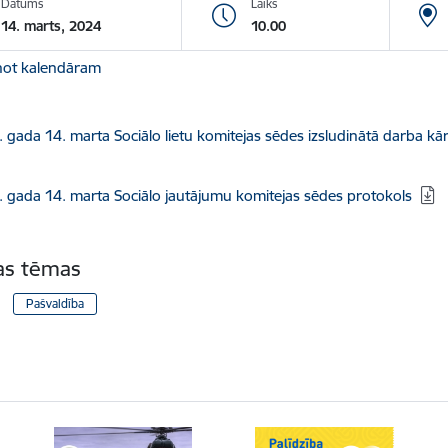
Datums
Laiks
14. marts, 2024
10.00
not kalendāram
dēt:
 gada 14. marta Sociālo lietu komitejas sēdes izsludinātā darba kār
dēt:
 gada 14. marta Sociālo jautājumu komitejas sēdes protokols
tas tēmas
Pašvaldība