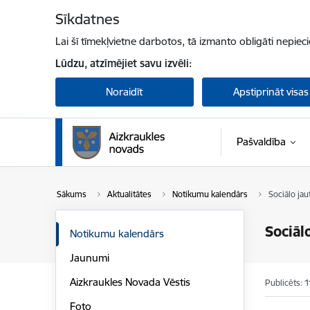
Pāriet uz lapas saturu
Sīkdatnes
Lai šī tīmekļvietne darbotos, tā izmanto obligāti nepiec
Lūdzu, atzīmējiet savu izvēli:
Noraidīt
Apstiprināt visas
Pašvaldība
Sākums
Aktualitātes
Notikumu kalendārs
Sociālo ja
Sociāl
Notikumu kalendārs
Jaunumi
Aizkraukles Novada Vēstis
Publicēts: 
Foto