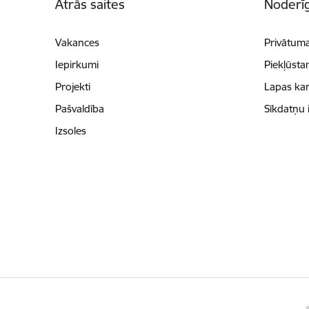
Ātrās saites
Noderīg
Vakances
Privātuma
Iepirkumi
Piekļūsta
Projekti
Lapas kar
Pašvaldība
Sīkdatņu 
Izsoles