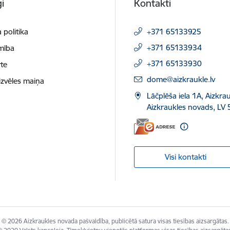
i
Kontakti
 politika
+371 65133925
+371 65133934
mība
+371 65133930
te
E-pasts:
dome@aizkraukle.lv
izvēles maiņa
Lāčplēša iela 1A, Aizkrau
Aizkraukles novads, LV 
Visi kontakti
© 2026 Aizkraukles novada pašvaldība, publicētā satura visas tiesības aizsargātas.