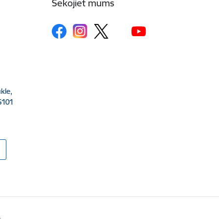
Sekojiet mums
kle,
5101