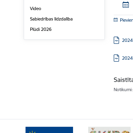
Video
Sabiedrības līdzdalība
Pievie
Plūdi 2026
Lejupielā
2024.
Lejupielā
2024.
Saistī
Notikumi: