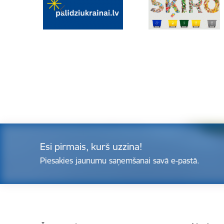
Esi pirmais, kurš uzzina!
Piesakies jaunumu saņemšanai savā e-pastā.
Kājene