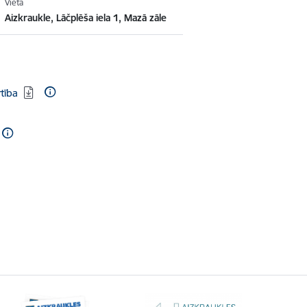
Vieta
Aizkraukle, Lāčplēša iela 1, Mazā zāle
tība