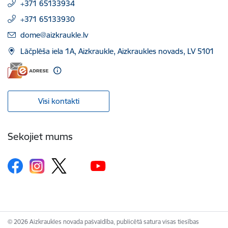
+371 65133934
+371 65133930
E-pasts:
dome@aizkraukle.lv
Lāčplēša iela 1A, Aizkraukle, Aizkraukles novads, LV 5101
Visi kontakti
Sekojiet mums
© 2026 Aizkraukles novada pašvaldība, publicētā satura visas tiesības