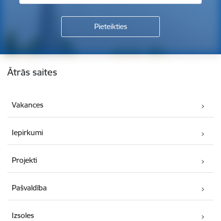
Kājene
Ātrās saites
Vakances
Iepirkumi
Projekti
Pašvaldība
Izsoles