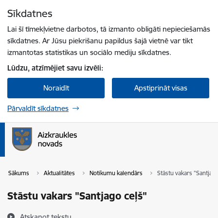
Pāriet uz lapas saturu
Sīkdatnes
Spied
lai meklētu
Enter
Lai šī tīmekļvietne darbotos, tā izmanto obligāti nepieciešamās
sīkdatnes. Ar Jūsu piekrišanu papildus šajā vietnē var tikt
izmantotas statistikas un sociālo mediju sīkdatnes.
Lūdzu, atzīmējiet savu izvēli:
Noraidīt
Apstiprināt visas
Pārvaldīt sīkdatnes
Sākums
Aktualitātes
Notikumu kalendārs
Stāstu vakars "Santjago
Stāstu vakars "Santjago ceļš"
Atskaņot tekstu