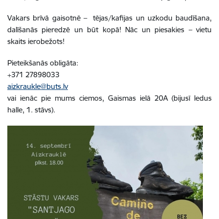
Vakars brīvā gaisotnē – tējas/kafijas un uzkodu baudīšana,
dalīšanās pieredzē un būt kopā! Nāc un piesakies – vietu
skaits ierobežots!
Pieteikšanās obligāta:
+371
27898033
aizkraukle@buts.lv
vai ienāc pie mums ciemos, Gaismas ielā 20A (bijusī ledus
halle, 1. stāvs).