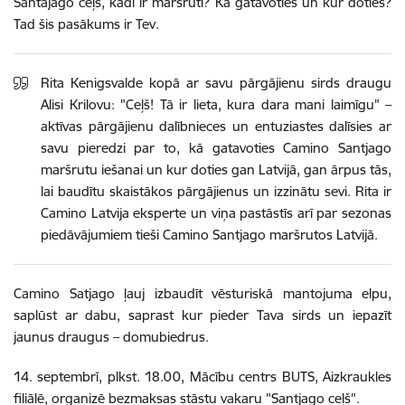
Santajago ceļš, kādi ir maršruti? Kā gatavoties un kur doties?
Tad šis pasākums ir Tev.
Rita Kenigsvalde kopā ar savu pārgājienu sirds draugu
Alisi Krilovu: "Ceļš! Tā ir lieta, kura dara mani laimīgu" –
aktīvas pārgājienu dalībnieces un entuziastes dalīsies ar
savu pieredzi par to, kā gatavoties Camino Santjago
maršrutu iešanai un kur doties gan Latvijā, gan ārpus tās,
lai baudītu skaistākos pārgājienus un izzinātu sevi. Rita ir
Camino Latvija eksperte un viņa pastāstīs arī par sezonas
piedāvājumiem tieši Camino Santjago maršrutos Latvijā.
Camino Satjago ļauj izbaudīt vēsturiskā mantojuma elpu,
saplūst ar dabu, saprast kur pieder Tava sirds un iepazīt
jaunus draugus – domubiedrus.
14. septembrī, plkst. 18.00, Mācību centrs BUTS, Aizkraukles
filiālē, organizē bezmaksas stāstu vakaru "Santjago ceļš".