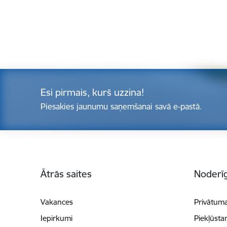
Esi pirmais, kurš uzzina!
Piesakies jaunumu saņemšanai savā e-pastā.
Kājene
Ātrās saites
Noderīg
Vakances
Privātuma
Iepirkumi
Piekļūsta