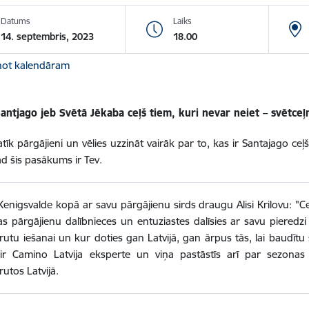
Datums
Laiks
14. septembris, 2023
18.00
not kalendāram
ntjago jeb Svētā Jēkaba ceļš tiem, kuri nevar neiet – svētceļn
atīk pārgājieni un vēlies uzzināt vairāk par to, kas ir Santajago ceļ
ad šis pasākums ir Tev.
Kenigsvalde kopā ar savu pārgājienu sirds draugu Alisi Krilovu: "Ceļ
as pārgājienu dalībnieces un entuziastes dalīsies ar savu pieredz
utu iešanai un kur doties gan Latvijā, gan ārpus tās, lai baudītu 
 ir Camino Latvija eksperte un viņa pastāstīs arī par sezonas
utos Latvijā.