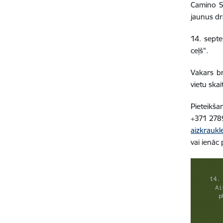
Camino Sa
jaunus d
14. septe
ceļš".
Vakars br
vietu skai
Pieteikša
+371
278
aizkraukl
vai ienāc 