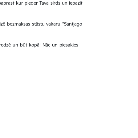
aprast kur pieder Tava sirds un iepazīt
anizē bezmaksas stāstu vakaru "Santjago
eredzē un būt kopā! Nāc un piesakies –