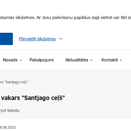
iešamās sīkdatnes. Ar Jūsu piekrišanu papildus šajā vietnē var tikt i
Pārvaldīt sīkdatnes
Novads
Pakalpojumi
Aktualitātes
Kontakti
rs "Santjago ceļš"
 vakars "Santjago ceļš"
ņot tekstu
28.08.2023.