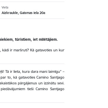
Vieta
Aizkraukle, Gaismas iela 20a
iekiem, tūristiem, iet mīlētājiem.
š, kādi ir maršruti? Kā gatavoties un kur
š! Tā ir lieta, kura dara mani laimīgu" –
i par to, kā gatavoties Camino Santjago
skaistākos pārgājienus un izzinātu sevi.
 piedāvājumiem tieši Camino Santjago