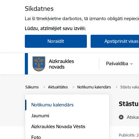
Pāriet uz lapas saturu
Sīkdatnes
Lai šī tīmekļvietne darbotos, tā izmanto obligāti nepiec
Lūdzu, atzīmējiet savu izvēli:
Noraidīt
Apstiprināt visas
Pašvaldība
Sākums
Aktualitātes
Notikumu kalendārs
Stāstu vaka
Stāstu
Notikumu kalendārs
Jaunumi
Atska
Aizkraukles Novada Vēstis
Publicēts: 
Foto