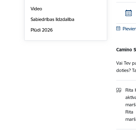
Video
Sabiedrības līdzdalība
Pievie
Plūdi 2026
Camino Sa
Vai Tev p
doties? T
Rita 
aktīv
maršr
Rita
maršr