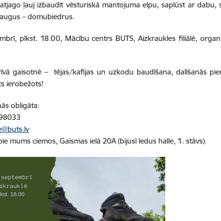
tjago ļauj izbaudīt vēsturiskā mantojuma elpu, saplūst ar dabu, s
raugus – domubiedrus.
mbrī, plkst. 18.00, Mācību centrs BUTS, Aizkraukles filiālē, org
īvā gaisotnē – tējas/kafijas un uzkodu baudīšana, dalīšanās pi
ts ierobežots!
nās obligāta:
98033
e@buts.lv
pie mums ciemos, Gaismas ielā 20A (bijusī ledus halle, 1. stāvs).