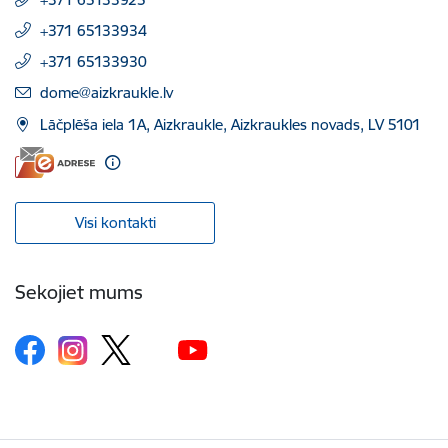
+371 65133934
+371 65133930
E-pasts:
dome@aizkraukle.lv
Lāčplēša iela 1A, Aizkraukle, Aizkraukles novads, LV 5101
Visi kontakti
Sekojiet mums