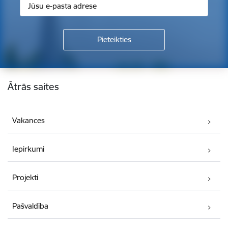
Kājene
Ātrās saites
Vakances
Iepirkumi
Projekti
Pašvaldība