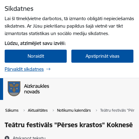
Pāriet uz lapas saturu
Sīkdatnes
Spied
lai meklētu
Enter
Lai šī tīmekļvietne darbotos, tā izmanto obligāti nepieciešamās
sīkdatnes. Ar Jūsu piekrišanu papildus šajā vietnē var tikt
izmantotas statistikas un sociālo mediju sīkdatnes.
Lūdzu, atzīmējiet savu izvēli:
Noraidīt
Apstiprināt visas
Pārvaldīt sīkdatnes
Sākums
Aktualitātes
Notikumu kalendārs
Teātru festivāls "Pērs
Teātru festivāls "Pērses krastos" Koknesē
Atskaņot tekstu