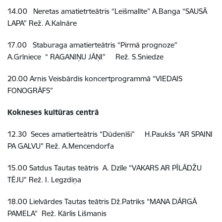
14.00 Neretas amatietrteātris “Leišmalīte” A.Banga “SAUSĀ
LAPA” Rež. A.Kalnāre
17.00 Staburaga amatierteātris “Pirmā prognoze”
A.Grīniece “ RAGANIŅU JĀŅI” Rež. S.Sniedze
20.00 Arnis Veisbārdis koncertprogrammā “VIEDAIS
FONOGRĀFS”
Kokneses kultūras centrā
12.30 Seces amatierteātris “Dūdenīši” H.Paukšs “AR SPAINI
PA GALVU" Rež. A.Mencendorfa
15.00 Satdus Tautas teātris A. Dzīle “VAKARS AR PĪLĀDŽU
TĒJU” Rež. I. Legzdiņa
18.00 Lielvārdes Tautas teātris Dž.Patriks “MANA DĀRGĀ
PAMELA” Rež. Kārlis Lišmanis