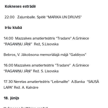
Kokneses estrādē
22.00 Zaļumballe. Spēlē “MARIKA UN DRUVIS”
Iršu klubā
14.00 Mazzalves amatierteātris “Tradare” A.Grīniece
“RAGANIŅU JĀŅI” Rež, S.Lisovska
Bebros, V. Jākobsona memoriālajā mājā "Galdiņos"
16.00 Mazzalves amatierteātris ”Tradare” A.Grīniece
“RAGANIŅU JĀŅI” Rež. S. Lisovska
17.30 Neretas amatierteātris “Leišmalīte” A.Banka “SAUSĀ
LAPA” Rež. A. Kalnāre
18. jūnijs