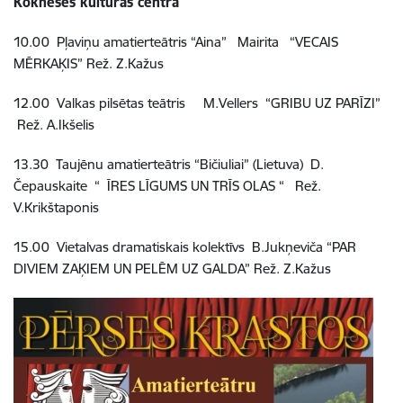
Kokneses kultūras centrā
10.00 Pļaviņu amatierteātris “Aina” Mairita “VECAIS
MĒRKAĶIS” Rež. Z.Kažus
12.00 Valkas pilsētas teātris M.Vellers “GRIBU UZ PARĪZI”
Rež. A.Ikšelis
13.30 Taujēnu amatierteātris “Bičiuliai” (Lietuva) D.
Čepauskaite “ ĪRES LĪGUMS UN TRĪS OLAS “ Rež.
V.Krikštaponis
15.00 Vietalvas dramatiskais kolektīvs B.Jukņeviča “PAR
DIVIEM ZAĶIEM UN PELĒM UZ GALDA” Rež. Z.Kažus