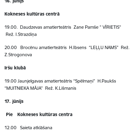
16. jūnijs
Kokneses kultūras centrā
19.00. Daudzevas amatierteātris Zane Pamše ” VĪRIETIS”
Rež. I.Strazdiņa
20.00 Brocēnu amatierteātris H.Ibsens “LEĻĻU NAMS" Rež.
Z.Strogonova
Iršu klubā
19.00 Jaunjelgavas amatierteātris “Spēlmaņi” H.Paukšs
“MUITNIEKA MĀJA” Rež. K.Lišmanis
17. jūnijs
Pie Kokneses kultūras centra
12.00 Saieta atklāšana