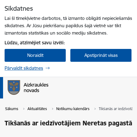
Pāriet uz lapas saturu
Sīkdatnes
Spied
lai meklētu
Enter
Lai šī tīmekļvietne darbotos, tā izmanto obligāti nepieciešamās
sīkdatnes. Ar Jūsu piekrišanu papildus šajā vietnē var tikt
izmantotas statistikas un sociālo mediju sīkdatnes.
Lūdzu, atzīmējiet savu izvēli:
Noraidīt
Apstiprināt visas
Pārvaldīt sīkdatnes
Sākums
Aktualitātes
Notikumu kalendārs
Tikšanās ar iedzīvotāj
Tikšanās ar iedzīvotājiem Neretas pagastā