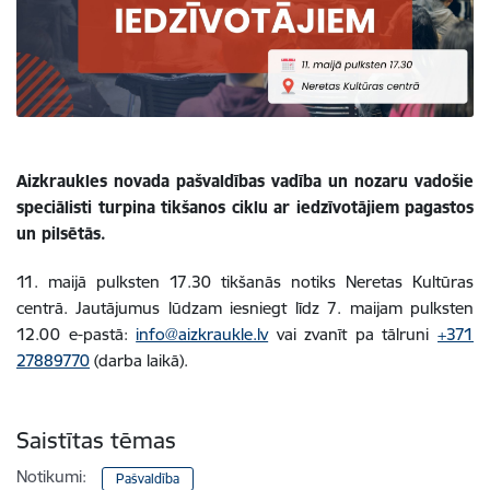
Aizkraukles novada pašvaldības vadība un nozaru vadošie
speciālisti turpina tikšanos ciklu ar iedzīvotājiem pagastos
un pilsētās.
11. maijā pulksten 17.30 tikšanās notiks Neretas Kultūras
centrā. Jautājumus lūdzam iesniegt līdz 7. maijam pulksten
12.00 e-pastā:
info@aizkraukle.lv
vai zvanīt pa tālruni
+371
27889770
(darba laikā).
Saistītas tēmas
Notikumi:
Pašvaldība