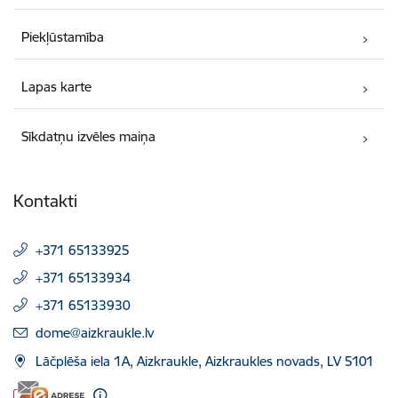
Piekļūstamība
Lapas karte
Sīkdatņu izvēles maiņa
Kontakti
+371 65133925
+371 65133934
+371 65133930
E-pasts:
dome@aizkraukle.lv
Lāčplēša iela 1A, Aizkraukle, Aizkraukles novads, LV 5101