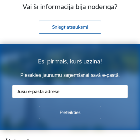
Vai šī informācija bija noderīga?
Sniegt atsauksmi
Esi pirmais, kurš uzzina!
Piesakies jaunumu saņemšanai savā e-pastā.
Kājene