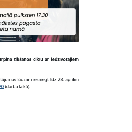
rpina tikšanos ciklu ar iedzīvotājiem
tājumus lūdzam iesniegt līdz 28. aprīlim
70
(darba laikā).