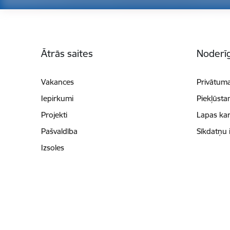
Kājene
Ātrās saites
Noderīg
Vakances
Privātuma
Iepirkumi
Piekļūsta
Projekti
Lapas kar
Pašvaldība
Sīkdatņu 
Izsoles