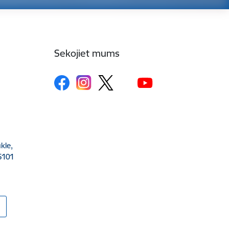
Sekojiet mums
kle,
5101