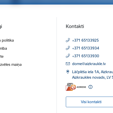
i
Kontakti
 politika
+371 65133925
+371 65133934
mība
+371 65133930
te
E-pasts:
dome@aizkraukle.lv
izvēles maiņa
Lāčplēša iela 1A, Aizkrau
Aizkraukles novads, LV 
Visi kontakti