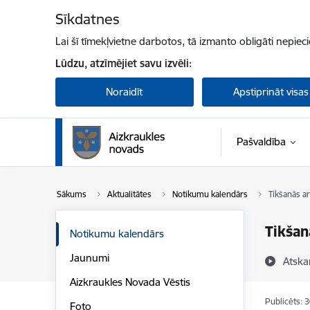
Pāriet uz lapas saturu
Sīkdatnes
Lai šī tīmekļvietne darbotos, tā izmanto obligāti nepiec
Lūdzu, atzīmējiet savu izvēli:
Noraidīt
Apstiprināt visas
Pašvaldība
Sākums
Aktualitātes
Notikumu kalendārs
Tikšanās a
Tikšan
Notikumu kalendārs
Jaunumi
Atska
Aizkraukles Novada Vēstis
Publicēts: 
Foto