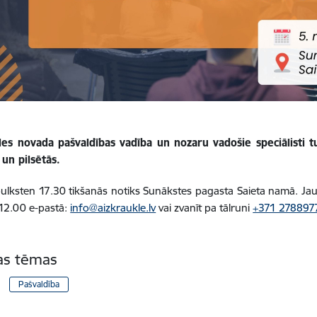
les novada pašvaldības vadība un nozaru vadošie speciālisti tu
un pilsētās.
pulksten 17.30 tikšanās notiks Sunākstes pagasta Saieta namā. Jau
12.00 e-pastā:
info@aizkraukle.lv
vai zvanīt pa tālruni
+371 278897
tas tēmas
Pašvaldība