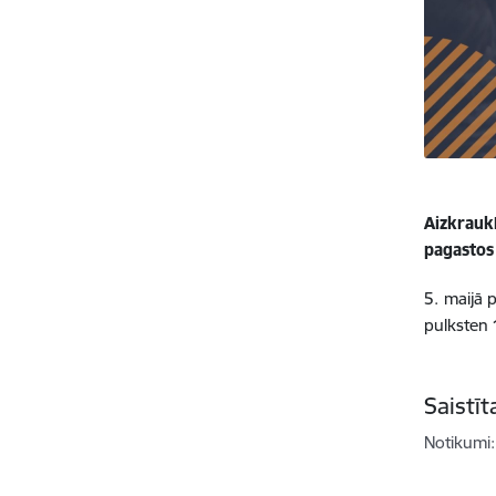
Aizkrauk
pagastos 
5. maijā 
pulksten 
Saistī
Notikumi: