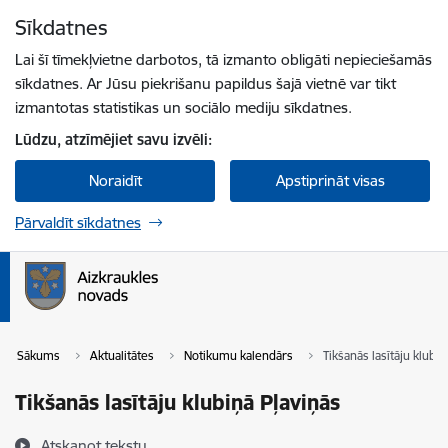
Pāriet uz lapas saturu
Sīkdatnes
Spied
lai meklētu
Enter
Lai šī tīmekļvietne darbotos, tā izmanto obligāti nepieciešamās
sīkdatnes. Ar Jūsu piekrišanu papildus šajā vietnē var tikt
izmantotas statistikas un sociālo mediju sīkdatnes.
Lūdzu, atzīmējiet savu izvēli:
Noraidīt
Apstiprināt visas
Pārvaldīt sīkdatnes
Sākums
Aktualitātes
Notikumu kalendārs
Tikšanās lasītāju klubiņ
Tikšanās lasītāju klubiņā Pļaviņās
Atskaņot tekstu