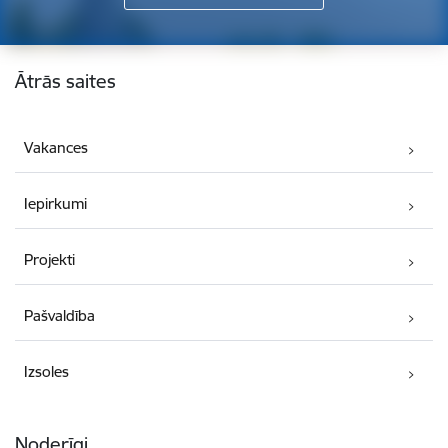
Kājene
Ātrās saites
Vakances
Iepirkumi
Projekti
Pašvaldība
Izsoles
Noderīgi