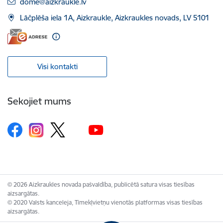
E-pasts:
dome@aizkraukle.lv
Lāčplēša iela 1A, Aizkraukle, Aizkraukles novads, LV 5101
Visi kontakti
Sekojiet mums
© 2026 Aizkraukles novada pašvaldība, publicētā satura visas tiesības
aizsargātas.
© 2020 Valsts kanceleja, Tīmekļvietņu vienotās platformas visas tiesības
aizsargātas.