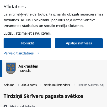
Pāriet uz lapas saturu
Sīkdatnes
Spied
lai meklētu
Enter
Lai šī tīmekļvietne darbotos, tā izmanto obligāti nepieciešamās
sīkdatnes. Ar Jūsu piekrišanu papildus šajā vietnē var tikt
izmantotas statistikas un sociālo mediju sīkdatnes.
Lūdzu, atzīmējiet savu izvēli:
Noraidīt
Apstiprināt visas
Pārvaldīt sīkdatnes
Sākums
Aktualitātes
Notikumu kalendārs
Tirdziņš Skrīveru paga
Tirdziņš Skrīveru pagasta svētkos
Atskaņot tekstu