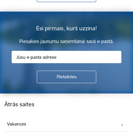
Esi pirmais, kurš uzzina!
Piesakies jaunumu saņemšanai savā e-pastā.
Kājene
Ātrās saites
Vakances