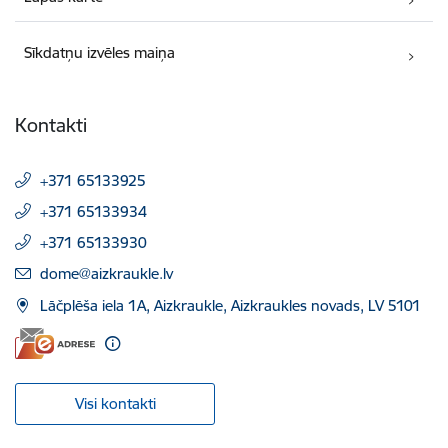
Sīkdatņu izvēles maiņa
Kontakti
+371 65133925
+371 65133934
+371 65133930
E-pasts:
dome@aizkraukle.lv
Lāčplēša iela 1A, Aizkraukle, Aizkraukles novads, LV 5101
Visi kontakti