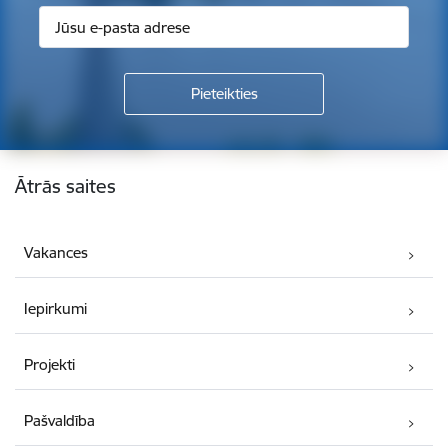
Kājene
Ātrās saites
Vakances
Iepirkumi
Projekti
Pašvaldība