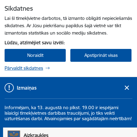
Pāriet uz lapas saturu
Sīkdatnes
Spied
lai meklētu
Enter
Lai šī tīmekļvietne darbotos, tā izmanto obligāti nepieciešamās
sīkdatnes. Ar Jūsu piekrišanu papildus šajā vietnē var tikt
izmantotas statistikas un sociālo mediju sīkdatnes.
Lūdzu, atzīmējiet savu izvēli:
Noraidīt
Apstiprināt visas
Pārvaldīt sīkdatnes
Izmaiņas
Informējam, ka 13. augustā no plkst. 19.00 ir iespējami
īslaicīgi tīmekļvietnes darbības traucējumi, jo tiks veikti
uzturēšanas darbi. Atvainojamies par sagādātajām neērtībām!