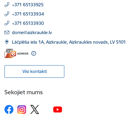
+371 65133925
+371 65133934
+371 65133930
E-pasts:
dome@aizkraukle.lv
Lāčplēša iela 1A, Aizkraukle, Aizkraukles novads, LV 5101
Visi kontakti
Sekojiet mums