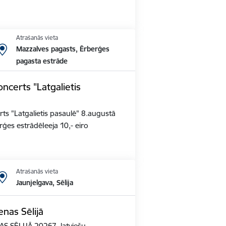
Atrašanās vieta
Mazzalves pagasts, Ērberģes
pagasta estrāde
ncerts "Latgalietis
ts "Latgalietis pasaulē" 8.augustā
ģes estrādēIeeja 10,- eiro
Atrašanās vieta
Jaunjelgava, Sēlija
nas Sēlijā
S SĒLIJĀ 20267. latviešu