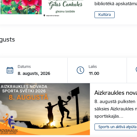
bibliotēkā apskatām
Kultūra
gusts
Datums
Laiks
8. augusts, 2026
11.00
Aizkraukles nov
8. augustā pulksten 
sāksies Aizkraukles 
sportiskajās…
Sports un aktīvā atpūta