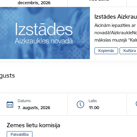
decembris, 2026
Izstādes Aizkra
Aicinām iepazīties a
novadā!AizkraukleNo 
mākslas muzejā “Ka
Kopienās
Kultūra
gusts
Datums
Laiks
7. augusts, 2026
11.00
Zemes lietu komisija
Pašvaldība