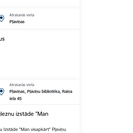
Atrašanās vieta
Pļaviņas
us
Atrašanās vieta
Pļaviņas, Pļaviņu bibliotēka, Raiņa
iela 45
gleznu izstāde "Man
u Izstāde "Man visapkārt" Pļaviņu