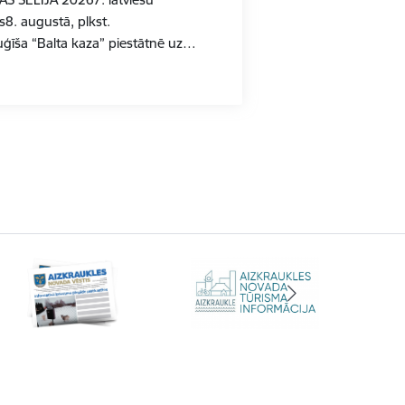
s8. augustā, plkst.
uģīša “Balta kaza” piestātnē uz…