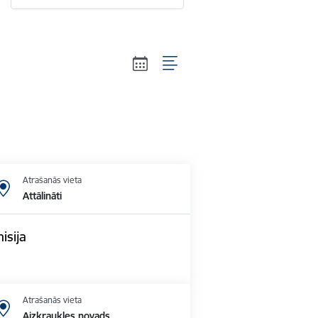
Atrašanās vieta
Attālināti
isija
Atrašanās vieta
Aizkraukles novads