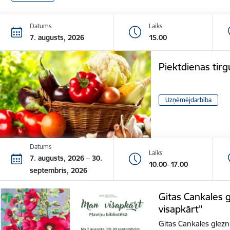
Datums
Laiks
7. augusts, 2026
15.00
Piektdienas tirg
Uzņēmējdarbība
Datums
Laiks
7. augusts, 2026 – 30.
10.00–17.00
septembris, 2026
Gitas Cankales 
visapkārt"
Gitas Cankales glezn