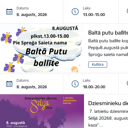
Datums
Laiks
8. augusts, 2026
13.00–15.00
Baltā putu ballīt
Baltā putu ballīte ko
Pepiju8.augustā pulk
Sproģu saieta nama
Kultūra
Datums
Laiks
8. augusts, 2026
18.00–20.00
Dziesminieku die
7. latviešu dziesmini
Sēlijā 20268. august
kaza"…