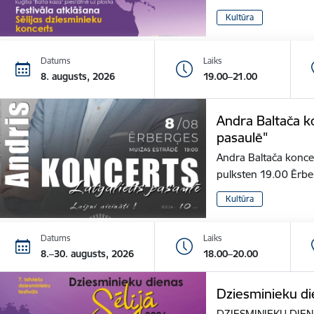
Kultūra
Datums
Laiks
8. augusts, 2026
19.00–21.00
Andra Baltača ko
pasaulē"
Andra Baltača koncer
pulksten 19.00 Ērber
Kultūra
Datums
Laiks
8.–30. augusts, 2026
18.00–20.00
Dziesminieku die
DZIESMINIEKU DIENA