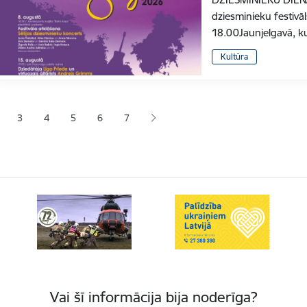
dziesminieku festivāl
18.00Jaunjelgavā, k
Kultūra
ana
3
4
5
6
7
jā lapa
pa
Lapa
Lapa
Lapa
Lapa
Vai šī informācija bija noderīga?