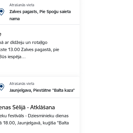
Atrašanās vieta
Zalves pagasts, Pie Spoģu saieta
nama
e
pā ar dīdžeju un rotaļīgo
ste 13.00 Zalves pagastā, pie
Būs iespēja…
Atrašanās vieta
Jaunjelgava, Piestātne "Balta kaza"
nas Sēlijā - Atklāšana
eku festivāls - ​Dziesminieku dienas
ā 18.00, Jaunjelgavā, kuģīša "Balta