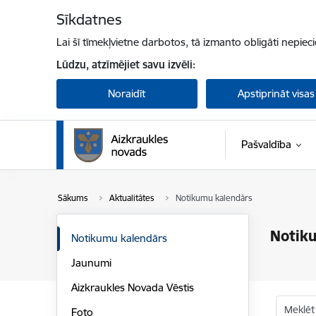
Pāriet uz lapas saturu
Sīkdatnes
Lai šī tīmekļvietne darbotos, tā izmanto obligāti nepiec
Lūdzu, atzīmējiet savu izvēli:
Noraidīt
Apstiprināt visas
Pašvaldība
Sākums
Aktualitātes
Notikumu kalendārs
Notik
Notikumu kalendārs
Jaunumi
Aizkraukles Novada Vēstis
Meklēt
Foto