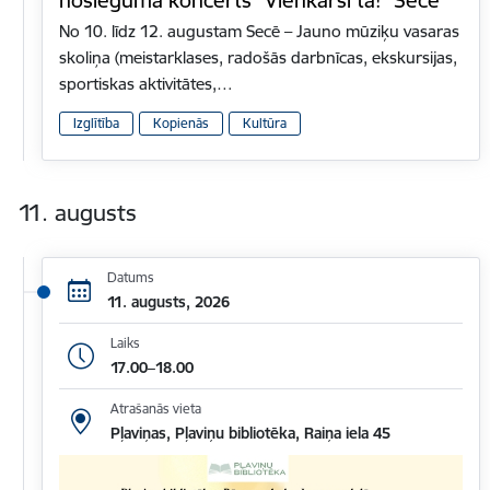
noslēguma koncerts “Vienkārši tā!” Secē
No 10. līdz 12. augustam Secē – Jauno mūziķu vasaras
skoliņa (meistarklases, radošās darbnīcas, ekskursijas,
sportiskas aktivitātes,…
Izglītība
Kopienās
Kultūra
11. augusts
Datums
11. augusts, 2026
Laiks
17.00–18.00
Atrašanās vieta
Pļaviņas, Pļaviņu bibliotēka, Raiņa iela 45