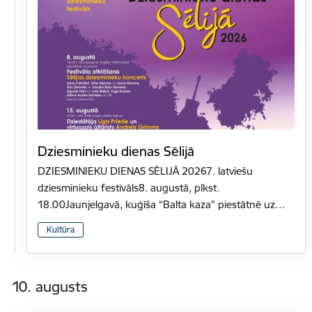
Dziesminieku dienas Sēlijā
DZIESMINIEKU DIENAS SĒLIJĀ 20267. latviešu
dziesminieku festivāls8. augustā, plkst.
18.00Jaunjelgavā, kuģīša “Balta kaza” piestātnē uz…
Kultūra
10. augusts