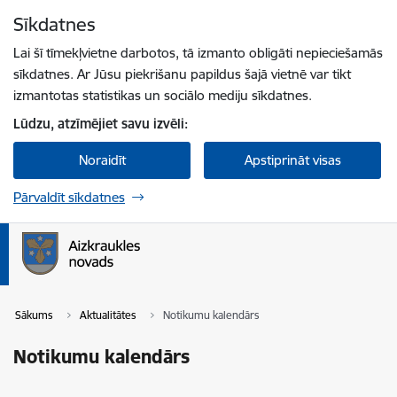
Pāriet uz lapas saturu
Sīkdatnes
Spied
lai meklētu
Enter
Lai šī tīmekļvietne darbotos, tā izmanto obligāti nepieciešamās
sīkdatnes. Ar Jūsu piekrišanu papildus šajā vietnē var tikt
izmantotas statistikas un sociālo mediju sīkdatnes.
Lūdzu, atzīmējiet savu izvēli:
Noraidīt
Apstiprināt visas
Pārvaldīt sīkdatnes
Sākums
Aktualitātes
Notikumu kalendārs
Notikumu kalendārs