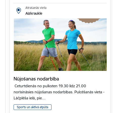
Atrašanās vieta
Aizkraukle
Nūjošanas nodarbība
Ceturtdienās no pulksten 19.30 līdz 21.00
norisināsies nūjošanas nodarbības. Pulcēšanās vieta -
Lāčplēša ielā, pie…
Sports un aktīvā atpūta