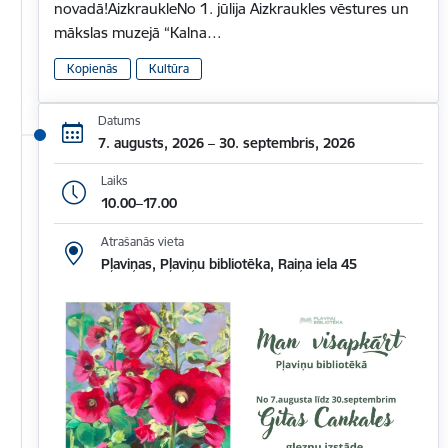
novadā!AizkraukleNo 1. jūlija Aizkraukles vēstures un
mākslas muzejā “Kalna…
Kopienās
Kultūra
Datums
7. augusts, 2026 – 30. septembris, 2026
Laiks
10.00–17.00
Atrašanās vieta
Pļaviņas, Pļaviņu bibliotēka, Raiņa iela 45