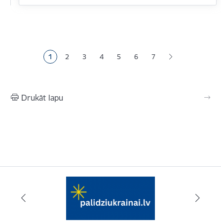
Lapošana
1
2
3
4
5
6
7
Pašreizējā lapa
Lapa
Lapa
Lapa
Lapa
Lapa
Drukāt lapu