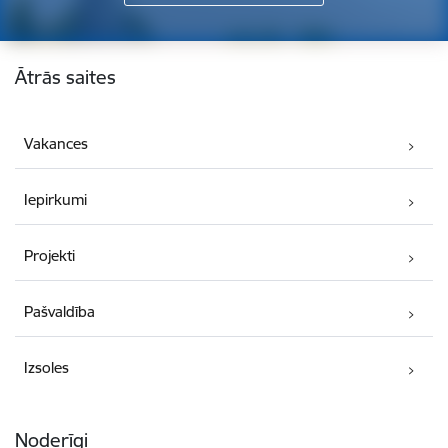
Kājene
Ātrās saites
Vakances
Iepirkumi
Projekti
Pašvaldība
Izsoles
Noderīgi