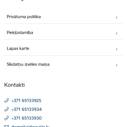
Privātuma politika
Piekļūstamība
Lapas karte
Sīkdatņu izvēles maiņa
Kontakti
+371 65133925
+371 65133934
+371 65133930
E-pasts:
dome@aizkraukle.lv