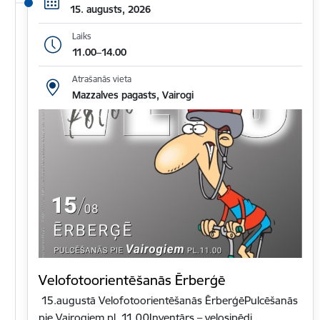
15. augusts, 2026
Laiks
11.00–14.00
Atrašanās vieta
Mazzalves pagasts, Vairogi
Velofotoorientēšanās Ērberģē
15.augustā Velofotoorientēšanās ĒrberģēPulcēšanās
pie Vairogiem pl. 11.00Inventārs – velosipēdi,