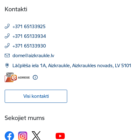
Kontakti
+371 65133925
+371 65133934
+371 65133930
E-pasts:
dome@aizkraukle.lv
Lāčplēša iela 1A, Aizkraukle, Aizkraukles novads, LV 5101
Visi kontakti
Sekojiet mums