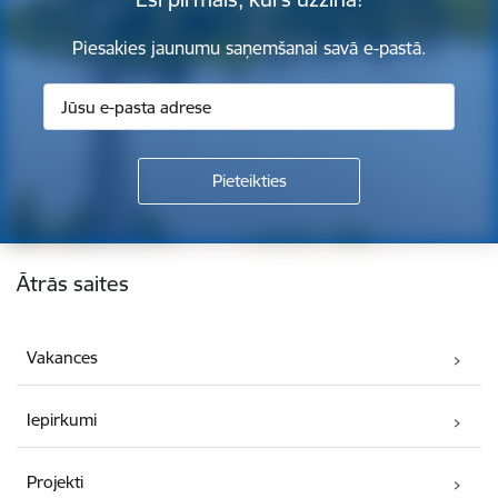
Piesakies jaunumu saņemšanai savā e-pastā.
Kājene
Ātrās saites
Vakances
Iepirkumi
Projekti