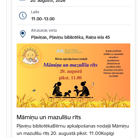
20. augusts, 2026
Laiks
11.00–13.00
Atrašanās vieta
Pļaviņas, Pļaviņu bibliotēka, Raiņa iela 45
Māmiņu un mazulīšu rīts
Pļaviņu bibliotēkaBērnu apkalpošanas nodaļā Māmiņu
un mazulīšu rīts 20. augustā plkst. 11.00Kopīgi