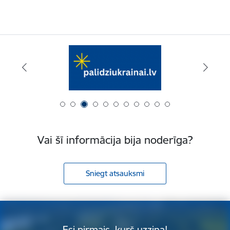
Vai šī informācija bija noderīga?
Sniegt atsauksmi
Esi pirmais, kurš uzzina!