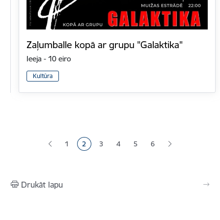
Zaļumballe kopā ar grupu "Galaktika"
Ieeja - 10 eiro
Kultūra
Lapošana
1
2
3
4
5
6
Lapa
Pašreizējā lapa
Lapa
Lapa
Lapa
Drukāt lapu