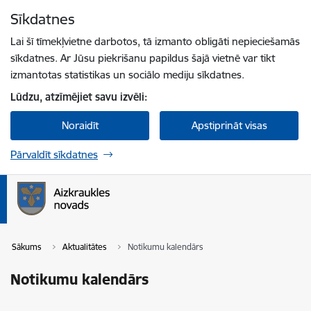
Pāriet uz lapas saturu
Sīkdatnes
Spied
lai meklētu
Enter
Lai šī tīmekļvietne darbotos, tā izmanto obligāti nepieciešamās
sīkdatnes. Ar Jūsu piekrišanu papildus šajā vietnē var tikt
izmantotas statistikas un sociālo mediju sīkdatnes.
Lūdzu, atzīmējiet savu izvēli:
Noraidīt
Apstiprināt visas
Pārvaldīt sīkdatnes
Sākums
Aktualitātes
Notikumu kalendārs
Notikumu kalendārs