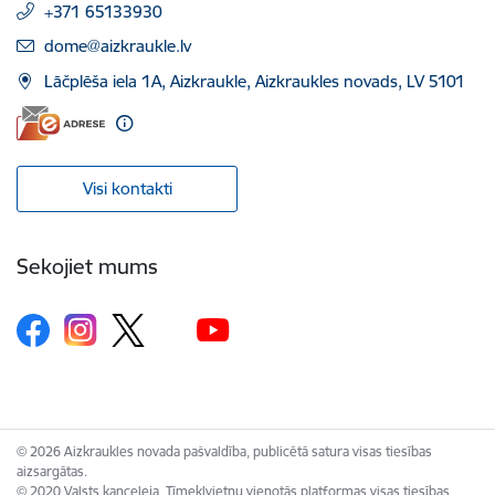
+371 65133930
E-pasts:
dome@aizkraukle.lv
Lāčplēša iela 1A, Aizkraukle, Aizkraukles novads, LV 5101
Visi kontakti
Sekojiet mums
© 2026 Aizkraukles novada pašvaldība, publicētā satura visas tiesības
aizsargātas.
© 2020 Valsts kanceleja, Tīmekļvietņu vienotās platformas visas tiesības