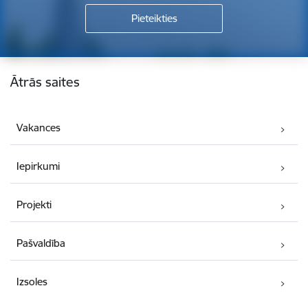
Kājene
Ātrās saites
Vakances
Iepirkumi
Projekti
Pašvaldība
Izsoles