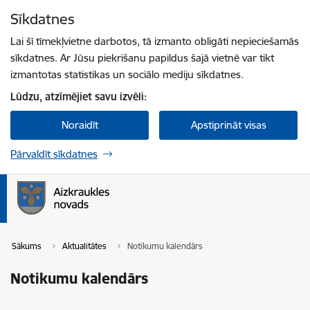
Pāriet uz lapas saturu
Sīkdatnes
Spied
lai meklētu
Enter
Lai šī tīmekļvietne darbotos, tā izmanto obligāti nepieciešamās
sīkdatnes. Ar Jūsu piekrišanu papildus šajā vietnē var tikt
izmantotas statistikas un sociālo mediju sīkdatnes.
Lūdzu, atzīmējiet savu izvēli:
Noraidīt
Apstiprināt visas
Pārvaldīt sīkdatnes
Sākums
Aktualitātes
Notikumu kalendārs
Notikumu kalendārs