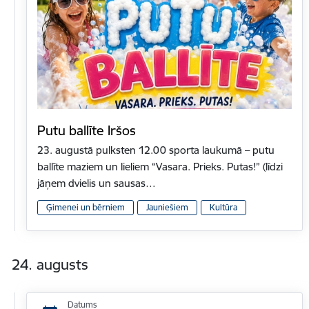
Putu ballīte Iršos
23. augustā pulksten 12.00 sporta laukumā – putu
ballīte maziem un lieliem “Vasara. Prieks. Putas!” (līdzi
jāņem dvielis un sausas…
Ģimenei un bērniem
Jauniešiem
Kultūra
24. augusts
Datums