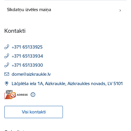
Sīkdatņu izvēles maiņa
Kontakti
+371 65133925
+371 65133934
+371 65133930
E-pasts:
dome@aizkraukle.lv
Lāčplēša iela 1A, Aizkraukle, Aizkraukles novads, LV 5101
Visi kontakti