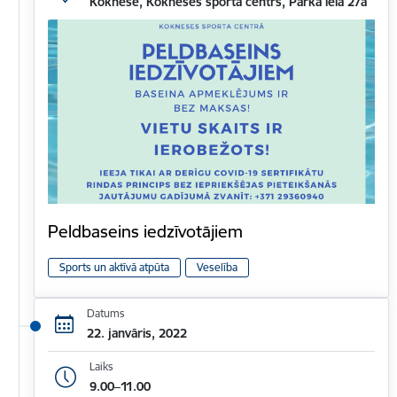
Koknese, Kokneses sporta centrs, Parka iela 27a
Peldbaseins iedzīvotājiem
Sports un aktīvā atpūta
Veselība
Datums
22. janvāris, 2022
Laiks
9.00–11.00