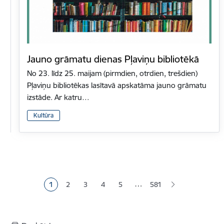
Jauno grāmatu dienas Pļaviņu bibliotēkā
No 23. līdz 25. maijam (pirmdien, otrdien, trešdien)
Pļaviņu bibliotēkas lasītavā apskatāma jauno grāmatu
izstāde. Ar katru…
Kultūra
Lapošana
…
1
2
3
4
5
581
Pašreizējā lapa
Lapa
Lapa
Lapa
Lapa