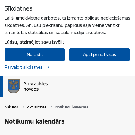
Pāriet uz lapas saturu
Sīkdatnes
Spied
lai meklētu
Enter
Lai šī tīmekļvietne darbotos, tā izmanto obligāti nepieciešamās
sīkdatnes. Ar Jūsu piekrišanu papildus šajā vietnē var tikt
izmantotas statistikas un sociālo mediju sīkdatnes.
Lūdzu, atzīmējiet savu izvēli:
Noraidīt
Apstiprināt visas
Pārvaldīt sīkdatnes
Sākums
Aktualitātes
Notikumu kalendārs
Notikumu kalendārs