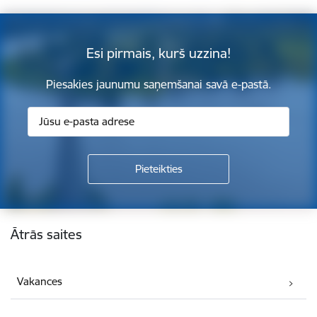
Esi pirmais, kurš uzzina!
Piesakies jaunumu saņemšanai savā e-pastā.
Kājene
Ātrās saites
Vakances