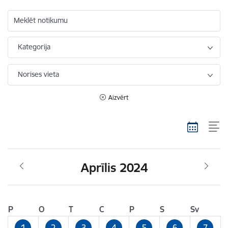
Meklēt notikumu
Kategorija
Norises vieta
Aizvērt
Aprīlis 2024
P
O
T
C
P
S
Sv
1
2
3
4
5
6
7