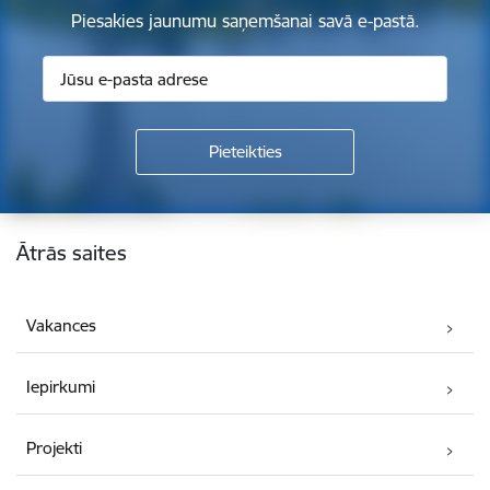
Piesakies jaunumu saņemšanai savā e-pastā.
Kājene
Ātrās saites
Vakances
Iepirkumi
Projekti