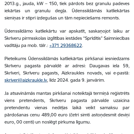
2013.g., jauda, kW – 150, tiek pārdots bez granulu padeves
iekārtas un granulu degļa. Ūdenssildāmās katliekārtas
sieniņas ir stipri izdegušas un tām nepieciešams remonts.
Ūdenssildāmo katliekārtu var apskatīt, saskaņojot laiku ar
Skrīveru pirmsskolas izglītības iestādes “Sprīdītis” Saimniecības
vadītāju pa mob. tālr.:
+371 29368622
.
Pieteikums Ūdenssildāmās katliekārtas pirkšanai iesniedzams
Skrīveru pagasta pārvaldē ar adresi: Daugavas iela 59,
Skrīveri, Skrīveru pagasts, Aizkraukles novads, vai e-pastā:
skriveri@aizkraukle.lv
, līdz 2024. gada 9. janvārim.
Ja atsavināmās mantas pirkšanai noteiktajā termiņā reģistrēts
viens pretendents, Skrīveru pagasta pārvalde uzaicina
pretendentu vienas nedēļas laikā veikt samaksu par
pārdošanas cenu 489,00 euro (četri simti astoņdesmit deviņi
euro, 00 centi) un noslēgt pirkuma līgumu.