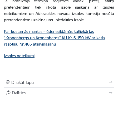
Ja noteiktajā termiņā reģistrēti vairāki pircēji, starp
pretendentiem tiek rīkota izsole saskaņā ar izsoles
noteikumiem un Aizkraukles novada izsoles komisija nosūta
pretendentiem uzaicinājumu piedalīties izsolē.
Par kustamās mantas – ūdenssildāmās katliekārtas
“Kronenbergs un Kronenbergs” KU-Kr-6 150 kW ar katla
ražotāju Nr.486 atsavināšanu
Izsoles noteikumi
Drukāt lapu
Dalīties