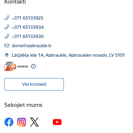
Kontakti
+371 65133925
+371 65133934
+371 65133930
E-pasts:
dome@aizkraukle.lv
Lāčplēša iela 1A, Aizkraukle, Aizkraukles novads, LV 5101
Visi kontakti
Sekojiet mums