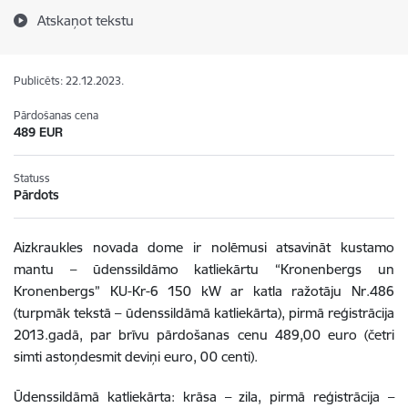
Atskaņot tekstu
Publicēts: 22.12.2023.
Pārdošanas cena
489 EUR
Statuss
Pārdots
Aizkraukles novada dome ir nolēmusi atsavināt kustamo
mantu – ūdenssildāmo katliekārtu “Kronenbergs un
Kronenbergs” KU-Kr-6 150 kW ar katla ražotāju Nr.486
(turpmāk tekstā – ūdenssildāmā katliekārta), pirmā reģistrācija
2013.gadā, par brīvu pārdošanas cenu 489,00 euro (četri
simti astoņdesmit deviņi euro, 00 centi).
Ūdenssildāmā katliekārta: krāsa – zila, pirmā reģistrācija –