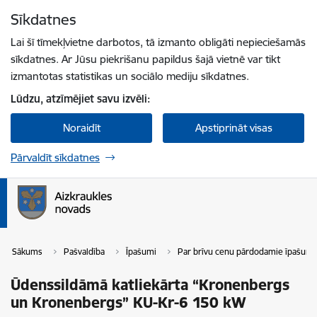
Pāriet uz lapas saturu
Sīkdatnes
Spied
lai meklētu
Enter
Lai šī tīmekļvietne darbotos, tā izmanto obligāti nepieciešamās
sīkdatnes. Ar Jūsu piekrišanu papildus šajā vietnē var tikt
izmantotas statistikas un sociālo mediju sīkdatnes.
Lūdzu, atzīmējiet savu izvēli:
Noraidīt
Apstiprināt visas
Pārvaldīt sīkdatnes
Sākums
Pašvaldība
Īpašumi
Par brīvu cenu pārdodamie īpašumi
Ūdenssildāmā katliekārta “Kronenbergs
un Kronenbergs” KU-Kr-6 150 kW