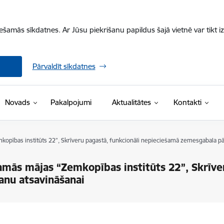
iešamās sīkdatnes. Ar Jūsu piekrišanu papildus šajā vietnē var tikt i
Pārvaldīt sīkdatnes
Novads
Pakalpojumi
Aktualitātes
Kontakti
opības institūts 22”, Skrīveru pagastā, funkcionāli nepieciešamā zemesgabala pā
mās mājas “Zemkopības institūts 22”, Skrīver
anu atsavināšanai