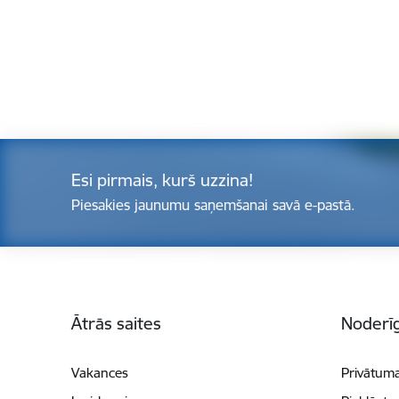
Esi pirmais, kurš uzzina!
Piesakies jaunumu saņemšanai savā e-pastā.
Kājene
Ātrās saites
Noderīg
Vakances
Privātuma