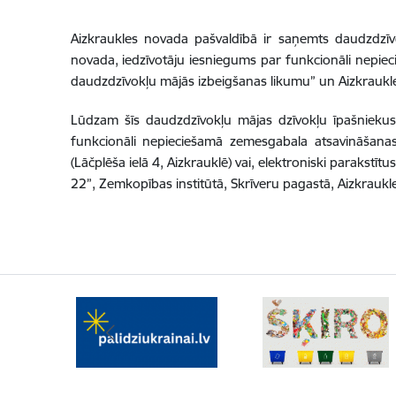
Aizkraukles novada pašvaldībā ir saņemts daudzdzīvo
novada, iedzīvotāju iesniegums par funkcionāli nepiec
daudzdzīvokļu mājās izbeigšanas likumu” un Aizkraukl
Lūdzam šīs daudzdzīvokļu mājas dzīvokļu īpašnieku
funkcionāli nepieciešamā zemesgabala atsavināšanas
(Lāčplēša ielā 4, Aizkrauklē) vai, elektroniski parakstīt
22”, Zemkopības institūtā, Skrīveru pagastā, Aizkrauk