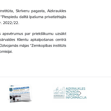
titūta, Skrīveru pagasta, Aizkraukles
Piespiedu dalītā īpašuma privatizētajās
r. 2022/22.
us apsvērumus par priekšlikumu uzsākt
pārvaldes Klientu apkalpošanas centrā
– Dzīvojamās mājas “Zemkopības institūts
misijai.