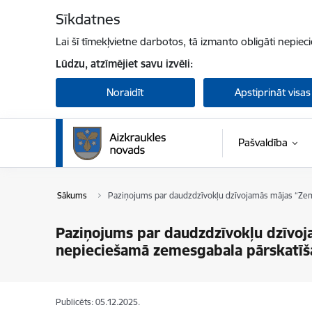
Pāriet uz lapas saturu
Sīkdatnes
Lai šī tīmekļvietne darbotos, tā izmanto obligāti nepiec
Lūdzu, atzīmējiet savu izvēli:
Noraidīt
Apstiprināt visas
Pašvaldība
Sākums
Paziņojums par daudzdzīvokļu dzīvojamās mājas “Zemk
Paziņojums par daudzdzīvokļu dzīvoja
nepieciešamā zemesgabala pārskatīš
Publicēts: 05.12.2025.