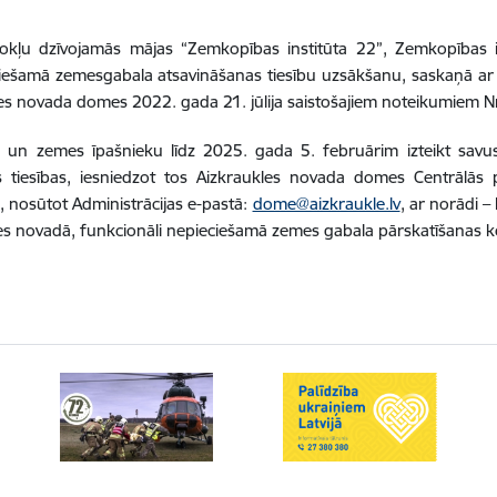
kļu dzīvojamās mājas “Zemkopības institūta 22”, Zemkopības ins
iešamā zemesgabala atsavināšanas tiesību uzsākšanu, saskaņā ar “
es novada domes 2022. gada 21. jūlija saistošajiem noteikumiem N
s un zemes īpašnieku līdz 2025. gada 5. februārim izteikt sav
 tiesības, iesniedzot tos Aizkraukles novada domes Centrālās 
us, nosūtot Administrācijas e-pastā:
dome@aizkraukle.lv
, ar norādi 
les novadā, funkcionāli nepieciešamā zemes gabala pārskatīšanas ko