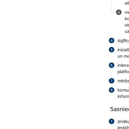
at
me
ko
vi
uz
izglī
inici
un ma
intera
platf
mērķs
komun
infor
Sasnie
iznāk
iestāž