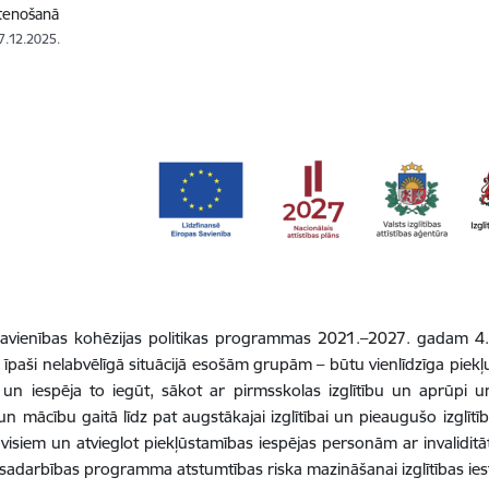
stenošanā
17.12.2025.
Savienības kohēzijas politikas programmas 2021.–2027. gadam 4.
jo īpaši nelabvēlīgā situācijā esošām grupām – būtu vienlīdzīga piekļuv
n iespēja to iegūt, sākot ar pirmsskolas izglītību un aprūpi un
s un mācību gaitā līdz pat augstākajai izglītībai un pieaugušo izglī
i visiem un atvieglot piekļūstamības iespējas personām ar invalidit
sadarbības programma atstumtības riska mazināšanai izglītības i