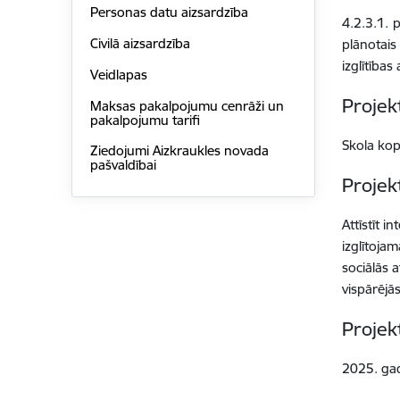
Personas datu aizsardzība
4.2.3.1. 
Civilā aizsardzība
plānotais
izglītības 
Veidlapas
Proje
Maksas pakalpojumu cenrāži un
pakalpojumu tarifi
Skola ko
Ziedojumi Aizkraukles novada
pašvaldībai
Projek
Attīstīt i
izglītojam
sociālās 
vispārējās
Projek
2025. gad