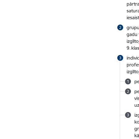
pārtr
satur
iesais
grupu
gadu 
izglī
9. kla
indivi
profes
izglīt
pe
pe
vi
uz
iz
ko
gr
kā