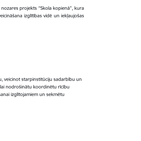
as nozares projekts “Skola kopienā”, kura
eicināšana izglītības vidē un iekļaujošas
u, veicinot starpinstitūciju sadarbību un
, lai nodrošinātu koordinētu rīcību
šanai izglītojamiem un sekmētu