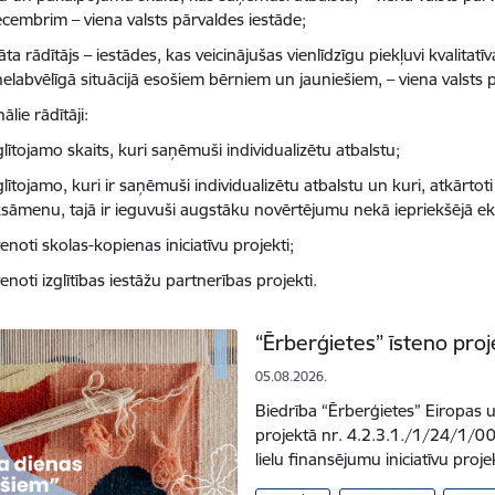
ecembrim – viena valsts pārvaldes iestāde;
āta rādītājs – iestādes, kas veicinājušas vienlīdzīgu piekļuvi kvalitatīv
nelabvēlīgā situācijā esošiem bērniem un jauniešiem, – viena valsts 
ālie rādītāji:
glītojamo skaits, kuri saņēmuši individualizētu atbalstu;
glītojamo, kuri ir saņēmuši individualizētu atbalstu un kuri, atkārtot
sāmenu, tajā ir ieguvuši augstāku novērtējumu nekā iepriekšējā ek
tenoti skolas-kopienas iniciatīvu projekti;
tenoti izglītības iestāžu partnerības projekti.
“Ērberģietes” īsteno pro
05.08.2026.
Biedrība “Ērberģietes” Eiropas un
projektā nr. 4.2.3.1./1/24/1/00
lielu finansējumu iniciatīvu pro