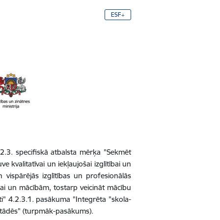
ESF+
2.3. specifiskā atbalsta mērķa "Sekmēt
e kvalitatīvai un iekļaujošai izglītībai un
 vispārējās izglītības un profesionālās
tībai un mācībām, tostarp veicināt mācību
āti" 4.2.3.1. pasākuma "Integrēta "skola-
estādēs" (turpmāk-pasākums).