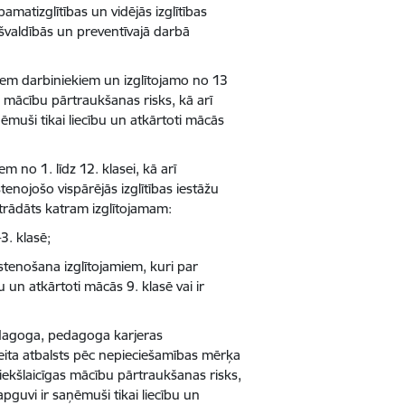
matizglītības un vidējās izglītības
ašvaldībās un preventīvajā darbā
iem darbiniekiem un izglītojamo no 13
s mācību pārtraukšanas risks, kā arī
ēmuši tikai liecību un atkārtoti mācās
em no 1. līdz 12. klasei, kā arī
tenojošo vispārējās izglītības iestāžu
strādāts katram izglītojamam:
3. klasē;
tenošana izglītojamiem, kuri par
 un atkārtoti mācās 9. klasē vai ir
pedagoga, pedagoga karjeras
peita atbalsts pēc nepieciešamības mērķa
riekšlaicīgas mācību pārtraukšanas risks,
pguvi ir saņēmuši tikai liecību un