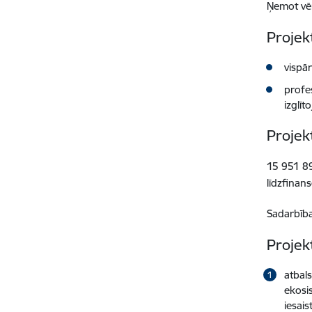
Ņemot vēr
Projek
vispār
profes
izglīt
Projek
15 951 89
līdzfinan
Sadarbība
Projek
atbals
ekosis
iesais