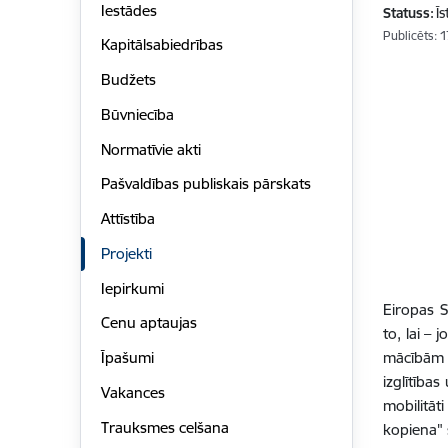
Iestādes
Statuss:
Ī
Publicēts: 
Kapitālsabiedrības
Budžets
Būvniecība
Normatīvie akti
Pašvaldības publiskais pārskats
Attīstība
Projekti
Iepirkumi
Eiropas 
Cenu aptaujas
to, lai – 
mācībām u
Īpašumi
izglītība
Vakances
mobilitāt
Trauksmes celšana
kopiena" 