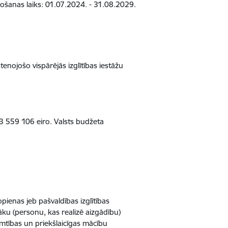
nošanas laiks: 01.07.2024. - 31.08.2029.
tenojošo vispārējās izglītības iestāžu
13 559 106 eiro. Valsts budžeta
opienas jeb pašvaldības izglītības
āku (personu, kas realizē aizgādību)
tumtības un priekšlaicīgas mācību