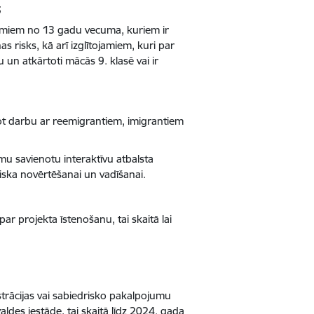
;
amiem no 13 gadu vecuma, kuriem ir
s risks, kā arī izglītojamiem, kuri par
 un atkārtoti mācās 9. klasē vai ir
not darbu ar reemigrantiem, imigrantiem
stēmu savienotu interaktīvu atbalsta
iska novērtēšanai un vadīšanai.
r projekta īstenošanu, tai skaitā lai
strācijas vai sabiedrisko pakalpojumu
ldes iestāde, tai skaitā līdz 2024. gada