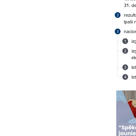
31. d
rezult
īpaši 
nacion
iz
iz
ek
īs
īs