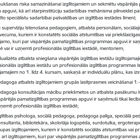
aukšanas riska samazināšanai izglītojamiem un sekmētu vispārējās pa
a apguvi, kā arī starpinstitūciju sadarbības mehānisma pilnveidei p
tīto speciālistu sadarbībai pašvaldības un izglītības iestādes līmenī;
 supervīziju īstenošana pedagogiem, atbalsta personālam, sociālaj
vecuma, kuriem ir konstatēts sociālās atstumtības vai priekšlaicīga
tojamo, kuri par vispārējās pamatizglītības programmas apguvi ir saņ
sē vai ir uzņemti profesionālās izglītības iestādē, mentoriem;
dualizēta atbalsta sniegšana vispārējās izglītības iestāžu izglītojamaji
ionālās izglītības iestāžu un profesionālās izglītības programmas īs
ojamajiem no 1. līdz 4. kursam, saskaņā ar individuālu plānu, kas iz
dagoga atbalsts izglītojamiem grupās lasītprasmes veicināšanai 1.–
dagoga konsultācijas mācību priekšmetos un atbalsta pasākumu īs
spārējās pamatizglītības programmas apguvi ir saņēmuši tikai liecību
ņemti profesionālās izglītības iestādē;
glītības psihologa, sociālā pedagoga, pedagoga palīga, speciālā 
nsultanta, bibliotekāra, skolotāja logopēda, surdotulka, ergotera
upas izglītojamiem, kuriem ir konstatēts sociālās atstumtības vai p
 arī izglītojamiem, kuri par vispārējās pamatizglītības programmas a