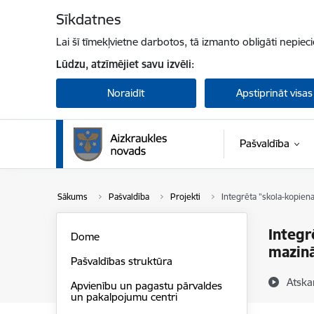
Pāriet uz lapas saturu
Sīkdatnes
Lai šī tīmekļvietne darbotos, tā izmanto obligāti nepiec
Lūdzu, atzīmējiet savu izvēli:
Noraidīt
Apstiprināt visas
Pašvaldība
Sākums
Pašvaldība
Projekti
Integrēta "skola-kopien
Integr
Dome
mazinā
Pašvaldības struktūra
Atska
Apvienību un pagastu pārvaldes
un pakalpojumu centri