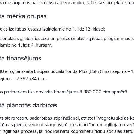
ā nosacījumus par izmaksu attiecināmību, faktiskais projekta īste
ta mērķa grupas
ējās izglītības iestāžu izglītojamie no 1. līdz 12. klasei;
ionālās izglītības iestāžu un profesionālās izglītības programmas īs
ojamie no 1. līdz 4. kursam.
ta finansējums
0 eiro, tai skaitā Eiropas Sociālā fonda Plus (ESF+) finansējums – 
sējums – 2 392 784 eiro.
s partneriem tiks novirzīts finansējums 8 380 000 eiro apmērā.
tā plānotās darbības
ts starpresoru sadarbības stiprināšanai, attīstot integrētu skolas-k
tēmas pieeju, veicinot starpinstitūciju sadarbību un izglītojamo vec
ti izglītības procesā, lai nodrošinātu koordinētu rīcību sociālās ats