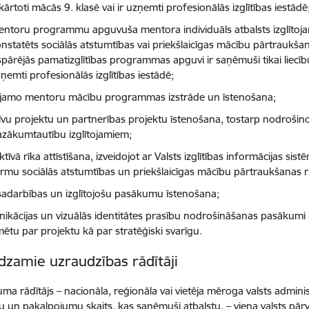
kārtoti mācās 9. klasē vai ir uzņemti profesionālās izglītības iestādē
ntoru programmu apguvuša mentora individuāls atbalsts izglītoj
nstatēts sociālās atstumtības vai priekšlaicīgas mācību pārtraukšana
spārējās pamatizglītības programmas apguvi ir saņēmuši tikai liecību
ņemti profesionālās izglītības iestādē;
tojamo mentoru mācību programmas izstrāde un īstenošana;
atīvu projektu un partnerības projektu īstenošana, tostarp nodroši
zākumtautību izglītojamiem;
ktīvā rīka attīstīšana, izveidojot ar Valsts izglītības informācijas si
ormu sociālās atstumtības un priekšlaicīgas mācību pārtraukšanas r
adarbības un izglītojošu pasākumu īstenošana;
ikācijas un vizuālās identitātes prasību nodrošināšanas pasākumi pa
mētu par projektu kā par stratēģiski svarīgu.
dzamie uzraudzības rādītāji
uma rādītājs – nacionāla, reģionāla vai vietēja mēroga valsts admini
u un pakalpojumu skaits, kas saņēmuši atbalstu, – viena valsts pārva