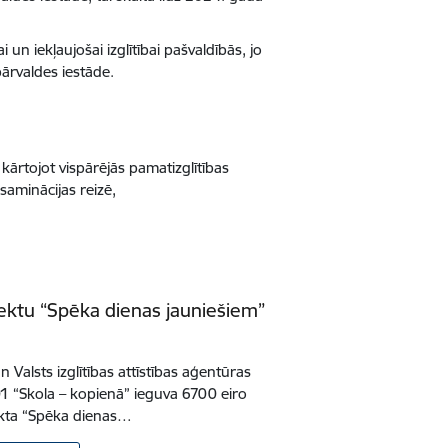
ai un iekļaujošai izglītībai pašvaldībās, jo
pārvaldes iestāde.
i kārtojot vispārējās pamatizglītības
saminācijas reizē,
jektu “Spēka dienas jauniešiem”
 Valsts izglītības attīstības aģentūras
1 “Skola – kopienā” ieguva 6700 eiro
jekta “Spēka dienas…