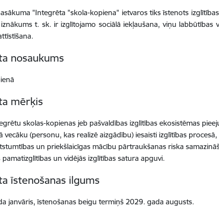
pasākuma "Integrēta "skola-kopiena" ietvaros tiks īstenots izglītīb
 iznākums t. sk. ir izglītojamo sociālā iekļaušana, viņu labbūtības v
attīstīšana.
kta nosaukums
pienā
ta mērķis
ntegrētu skolas-kopienas jeb pašvaldības izglītības ekosistēmas pieej
ā vecāku (personu, kas realizē aizgādību) iesaisti izglītības procesā
atstumtības un priekšlaicīgas mācību pārtraukšanas riska samazinā
 pamatizglītības un vidējās izglītības satura apguvi.
ta īstenošanas ilgums
a janvāris, īstenošanas beigu termiņš 2029. gada augusts.