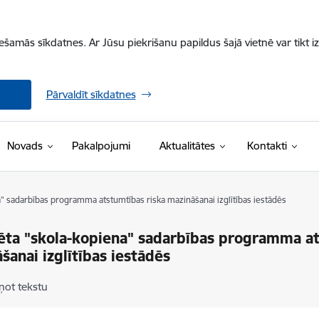
iešamās sīkdatnes. Ar Jūsu piekrišanu papildus šajā vietnē var tikt i
Pārvaldīt sīkdatnes
Novads
Pakalpojumi
Aktualitātes
Kontakti
a" sadarbības programma atstumtības riska mazināšanai izglītības iestādēs
ēta "skola-kopiena" sadarbības programma at
šanai izglītības iestādēs
ņot tekstu