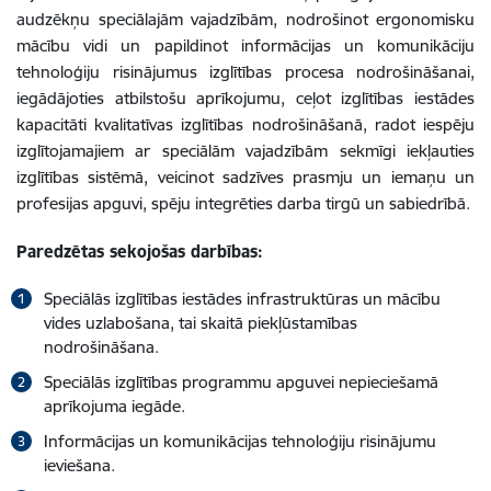
audzēkņu speciālajām vajadzībām, nodrošinot ergonomisku
mācību vidi un papildinot informācijas un komunikāciju
tehnoloģiju risinājumus izglītības procesa nodrošināšanai,
iegādājoties atbilstošu aprīkojumu, ceļot izglītības iestādes
kapacitāti kvalitatīvas izglītības nodrošināšanā, radot iespēju
izglītojamajiem ar speciālām vajadzībām sekmīgi iekļauties
izglītības sistēmā, veicinot sadzīves prasmju un iemaņu un
profesijas apguvi, spēju integrēties darba tirgū un sabiedrībā.
Paredzētas sekojošas darbības:
Speciālās izglītības iestādes infrastruktūras un mācību
vides uzlabošana, tai skaitā piekļūstamības
nodrošināšana.
Speciālās izglītības programmu apguvei nepieciešamā
aprīkojuma iegāde.
Informācijas un komunikācijas tehnoloģiju risinājumu
ieviešana.