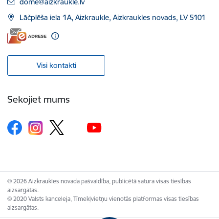
E-pasts:
dome@aizkraukle.lv
Lāčplēša iela 1A, Aizkraukle, Aizkraukles novads, LV 5101
Visi kontakti
Sekojiet mums
© 2026 Aizkraukles novada pašvaldība, publicētā satura visas tiesības
aizsargātas.
© 2020 Valsts kanceleja, Tīmekļvietņu vienotās platformas visas tiesības
aizsargātas.