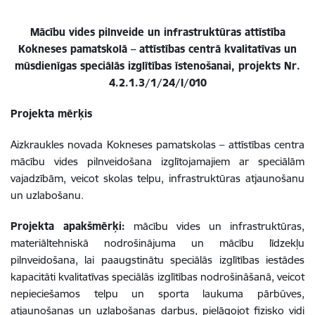
Mācību vides pilnveide un infrastruktūras attīstība
Kokneses pamatskolā – attīstības centrā kvalitatīvas un
mūsdienīgas speciālās izglītības īstenošanai, projekts Nr.
4.2.1.3/1/24/I/010
Projekta mērķis
Aizkraukles novada Kokneses pamatskolas – attīstības centra
mācību vides pilnveidošana izglītojamajiem ar speciālām
vajadzībām, veicot skolas telpu, infrastruktūras atjaunošanu
un uzlabošanu.
Projekta apakšmērķi:
mācību vides un infrastruktūras,
materiāltehniskā nodrošinājuma un mācību līdzekļu
pilnveidošana, lai paaugstinātu speciālās izglītības iestādes
kapacitāti kvalitatīvas speciālās izglītības nodrošināšanā, veicot
nepieciešamos telpu un sporta laukuma pārbūves,
atjaunošanas un uzlabošanas darbus, pielāgojot fizisko vidi