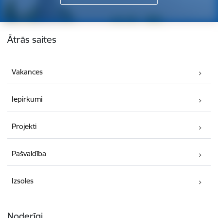
Kājene
Ātrās saites
Vakances
Iepirkumi
Projekti
Pašvaldība
Izsoles
Noderīgi