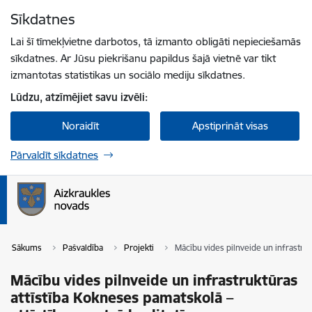
Pāriet uz lapas saturu
Sīkdatnes
Spied
lai meklētu
Enter
Lai šī tīmekļvietne darbotos, tā izmanto obligāti nepieciešamās
sīkdatnes. Ar Jūsu piekrišanu papildus šajā vietnē var tikt
izmantotas statistikas un sociālo mediju sīkdatnes.
Lūdzu, atzīmējiet savu izvēli:
Noraidīt
Apstiprināt visas
Pārvaldīt sīkdatnes
Sākums
Pašvaldība
Projekti
Mācību vides pilnveide un infrastruk
Mācību vides pilnveide un infrastruktūras
attīstība Kokneses pamatskolā –