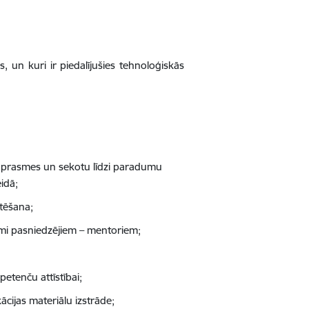
, un kuri ir piedalījušies tehnoloģiskās
s prasmes un sekotu līdzi paradumu
idā;
tēšana;
mi pasniedzējiem – mentoriem;
etenču attīstībai;
ācijas materiālu izstrāde;