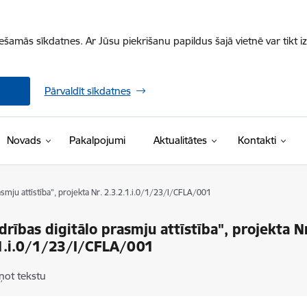
iešamās sīkdatnes. Ar Jūsu piekrišanu papildus šajā vietnē var tikt i
Pārvaldīt sīkdatnes
Novads
Pakalpojumi
Aktualitātes
Kontakti
asmju attīstība", projekta Nr. 2.3.2.1.i.0/1/23/I/CFLA/001
drības digitālo prasmju attīstība", projekta N
1.i.0/1/23/I/CFLA/001
ņot tekstu