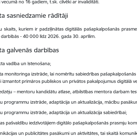
i vecumā no 16 gadiem, t.sk. cilvēki ar invaliditāti.
ta sasniedzamie rādītāji
ju skaits, kuriem ir padziļinātas digitālās pašapkalpošanās prasmes
s darbībās - 40 000 līdz 2026. gada 30. aprīlim.
ta galvenās darbības
kta vadība un īstenošana;
ta monitoringa izstrāde, lai nomērītu sabiedrības pašapkalpošanā
i izmantot primāros publiskos un privātos pakalpojumus digitālā ve
edzēju – mentoru kandidātu atlase, atbilstības mentora darbam tes
u programmu izstrāde, adaptācija un aktualizācija, mācību pasāku
u programmu izstrāde, adaptācija un aktualizācija sabiedrībai;
as pašvaldību iedzīvotājiem digitālo pašapkalpošanās prasmju komp
kācijas un publicitātes pasākumi un aktivitātes, tai skaitā komunik