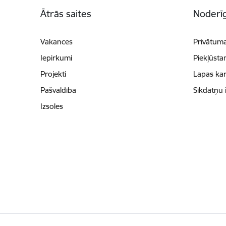
Kājene
Ātrās saites
Noderīg
Vakances
Privātuma
Iepirkumi
Piekļūsta
Projekti
Lapas kar
Pašvaldība
Sīkdatņu 
Izsoles