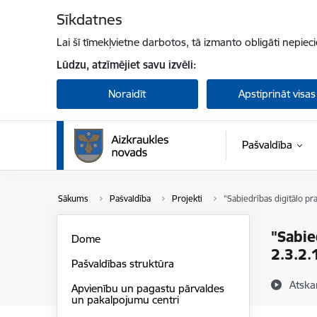
Pāriet uz lapas saturu
Sīkdatnes
Lai šī tīmekļvietne darbotos, tā izmanto obligāti nepiec
Lūdzu, atzīmējiet savu izvēli:
Noraidīt
Apstiprināt visas
Pašvaldība
Sākums
Pašvaldība
Projekti
"Sabiedrības digitālo pr
"Sabie
Dome
2.3.2.
Pašvaldības struktūra
Atska
Apvienību un pagastu pārvaldes
un pakalpojumu centri