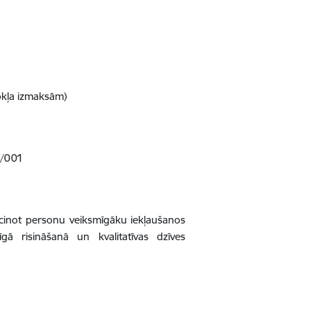
okļa izmaksām)
A/001
eicinot personu veiksmīgāku iekļaušanos
gā risināšanā un kvalitatīvas dzīves