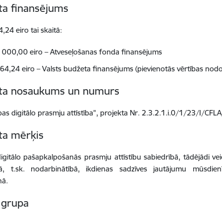
ta finansējums
,24 eiro tai skaitā:
 000,00 eiro – Atveseļošanas fonda finansējums
64,24 eiro – Valsts budžeta finansējums (pievienotās vērtības nod
kta nosaukums un numurs
bas digitālo prasmju attīstība", projekta Nr. 2.3.2.1.i.0/1/23/I/CFL
ta mērķis
digitālo pašapkalpošanās prasmju attīstību sabiedrībā, tādējādi v
bā, t.sk. nodarbinātībā, ikdienas sadzīves jautājumu mūsdienī
nā.
 grupa