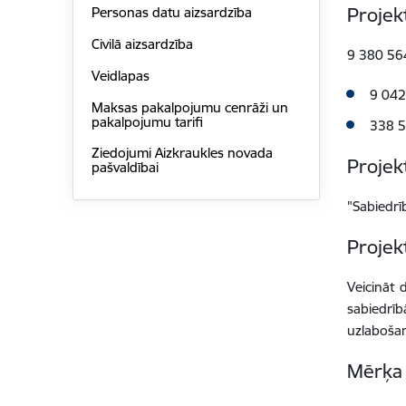
Projek
Personas datu aizsardzība
Civilā aizsardzība
9 380 564
Veidlapas
9 042
Maksas pakalpojumu cenrāži un
pakalpojumu tarifi
338 5
Ziedojumi Aizkraukles novada
Proje
pašvaldībai
"Sabiedrī
Projek
Veicināt 
sabiedrī
uzlaboša
Mērķa