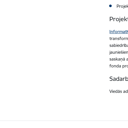
Projek
Projek
Informat
transform
sabiedrīb
jauniešie
saskaņā a
fonda pro
Sadarb
Viedās ad