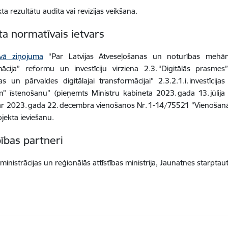
ta rezultātu audita vai revīzijas veikšana.
ta normatīvais ietvars
īvā ziņojuma
“Par Latvijas Atveseļošanas un noturības mehān
ācija” reformu un investīciju virziena 2.3. “Digitālās prasmes
as un pārvaldes digitālajai transformācijai” 2.3.2.1.i. investīcija
m” īstenošanu” (pieņemts Ministru kabineta 2023. gada 13. jūlija 
r 2023. gada 22. decembra vienošanos Nr. 1-14/75521 “Vienošanā
jekta ieviešanu.
ības partneri
ministrācijas un reģionālās attīstības ministrija, Jaunatnes starp