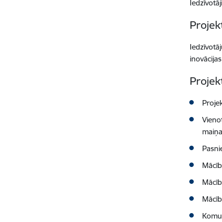
Iedzīvotāj
Projek
Iedzīvotā
inovācija
Projek
Proje
Vieno
maiņa
Pasni
Mācīb
Mācīb
Mācīb
Komuni