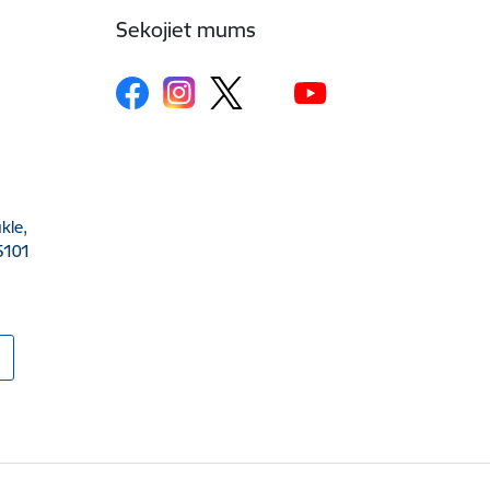
Sekojiet mums
kle,
5101