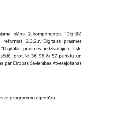
isma plāna 2. komponentes “Digitālā
” reformas 2.3.2.r. “Digitālās prasmes
s “Digitālās prasmes iedzīvotājiem t.sk.
sēdē, prot. Nr. 36 96. §) 57. punktu un
s par Eiropas Savienības Atveseļošanas
tautisko programmu aģentūra.