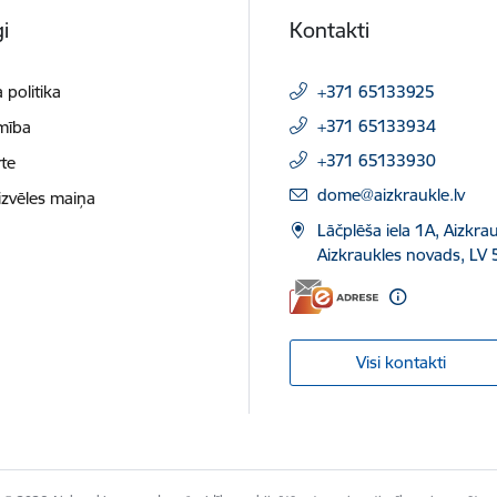
i
Kontakti
 politika
+371 65133925
+371 65133934
mība
+371 65133930
te
E-pasts:
dome@aizkraukle.lv
izvēles maiņa
Lāčplēša iela 1A, Aizkrau
Aizkraukles novads, LV 
Visi kontakti