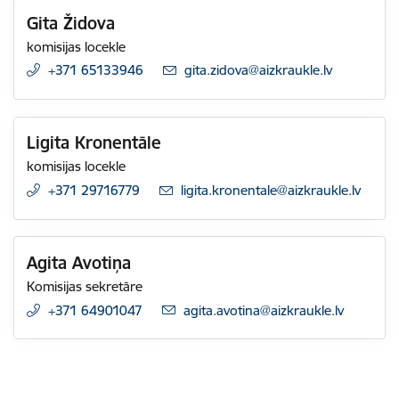
Gita Židova
komisijas locekle
+371 65133946
E-pasts:
gita.zidova@aizkraukle.lv
Ligita Kronentāle
komisijas locekle
+371 29716779
E-pasts:
ligita.kronentale@aizkraukle.lv
Agita Avotiņa
Komisijas sekretāre
+371 64901047
E-pasts:
agita.avotina@aizkraukle.lv