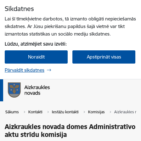
Pāriet uz lapas saturu
Sīkdatnes
Spied
lai meklētu
Enter
Lai šī tīmekļvietne darbotos, tā izmanto obligāti nepieciešamās
sīkdatnes. Ar Jūsu piekrišanu papildus šajā vietnē var tikt
izmantotas statistikas un sociālo mediju sīkdatnes.
Lūdzu, atzīmējiet savu izvēli:
Noraidīt
Apstiprināt visas
Pārvaldīt sīkdatnes
Sākums
Kontakti
Iestāžu kontakti
Komisijas
Aizkraukles nov
Aizkraukles novada domes Administratīvo
aktu strīdu komisija