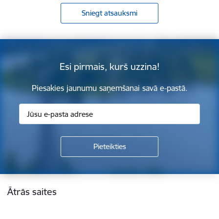
Sniegt atsauksmi
Esi pirmais, kurš uzzina!
Piesakies jaunumu saņemšanai savā e-pastā.
Kājene
Ātrās saites