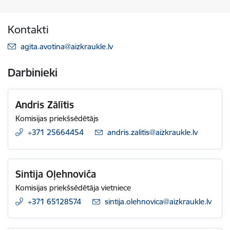
Kontakti
E-pasts:
agita.avotina@aizkraukle.lv
Darbinieki
Andris Zālītis
Komisijas priekšsēdētājs
+371 25664454
E-pasts:
andris.zalitis@aizkraukle.lv
Sintija Oļehnoviča
Komisijas priekšsēdētāja vietniece
+371 65128574
E-pasts:
sintija.olehnovica@aizkraukle.lv