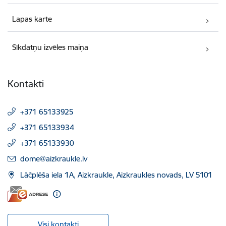
Lapas karte
Sīkdatņu izvēles maiņa
Kontakti
+371 65133925
+371 65133934
+371 65133930
E-pasts:
dome@aizkraukle.lv
Lāčplēša iela 1A, Aizkraukle, Aizkraukles novads, LV 5101
Visi kontakti