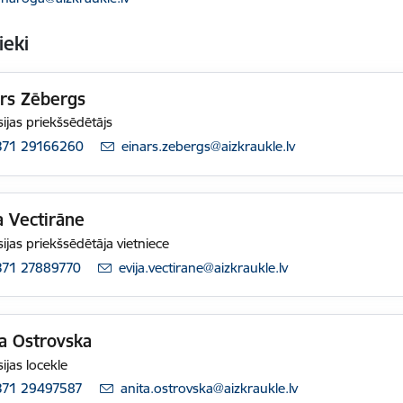
ieki
ārs Zēbergs
ijas priekšsēdētājs
371 29166260
E-pasts:
einars.zebergs@aizkraukle.lv
a Vectirāne
ijas priekšsēdētāja vietniece
371 27889770
E-pasts:
evija.vectirane@aizkraukle.lv
a Ostrovska
ijas locekle
371 29497587
E-pasts:
anita.ostrovska@aizkraukle.lv