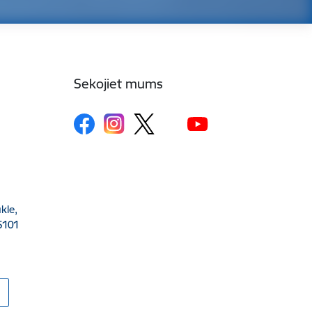
Sekojiet mums
kle,
5101