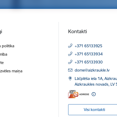
i
Kontakti
 politika
+371 65133925
+371 65133934
mība
+371 65133930
te
E-pasts:
dome@aizkraukle.lv
izvēles maiņa
Lāčplēša iela 1A, Aizkrau
Aizkraukles novads, LV 
Visi kontakti