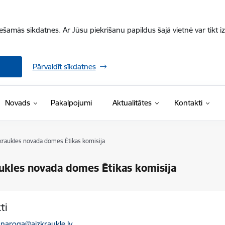
iešamās sīkdatnes. Ar Jūsu piekrišanu papildus šajā vietnē var tikt i
Pārvaldīt sīkdatnes
Novads
Pakalpojumi
Aktualitātes
Kontakti
kraukles novada domes Ētikas komisija
ukles novada domes Ētikas komisija
ti
ts:
.naroga@aizkraukle.lv