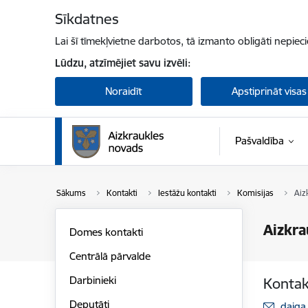
Pāriet uz lapas saturu
Sīkdatnes
Lai šī tīmekļvietne darbotos, tā izmanto obligāti nepiec
Lūdzu, atzīmējiet savu izvēli:
Noraidīt
Apstiprināt visas
Pašvaldība
Sākums
Kontakti
Iestāžu kontakti
Komisijas
Aiz
Aizkra
Domes kontakti
Centrālā pārvalde
Darbinieki
Kontak
Deputāti
E-pas
daiga