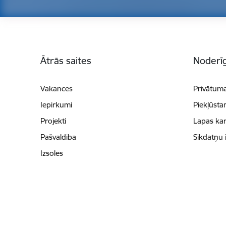
Kājene
Ātrās saites
Noderīg
Vakances
Privātuma
Iepirkumi
Piekļūsta
Projekti
Lapas kar
Pašvaldība
Sīkdatņu 
Izsoles