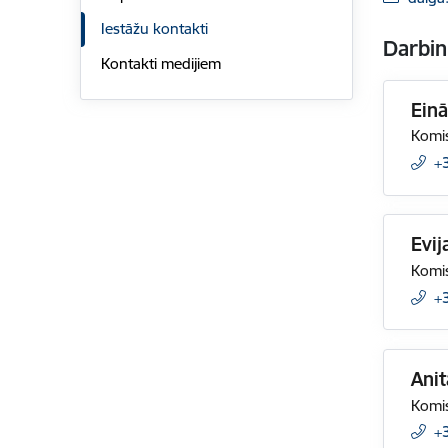
Iestāžu kontakti
Darbin
Kontakti medijiem
Ein
Komis
+
Evij
Komis
+
Anit
Komis
+