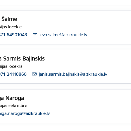
a Šalme
ijas locekle
371 64901043
E-pasts:
ieva.salme@aizkraukle.lv
s Sarmis Bajinskis
ijas loceklis
371 24118860
E-pasts:
janis.sarmis.bajinskis@aizkraukle.lv
ga Naroga
ijas sekretāre
pasts:
aiga.naroga@aizkraukle.lv