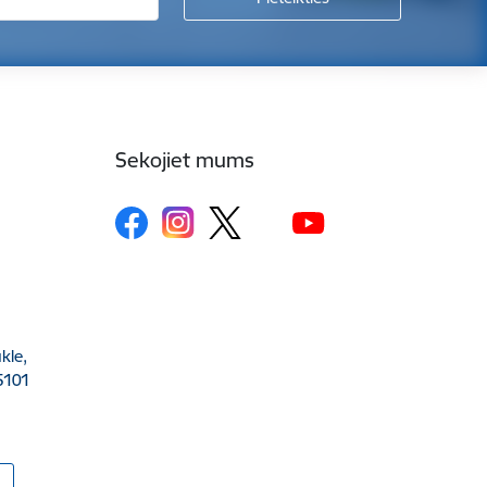
Sekojiet mums
kle,
5101