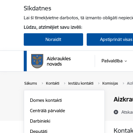
Pāriet uz lapas saturu
Sīkdatnes
Lai šī tīmekļvietne darbotos, tā izmanto obligāti nepiec
Lūdzu, atzīmējiet savu izvēli:
Noraidīt
Apstiprināt visas
Pašvaldība
Sākums
Kontakti
Iestāžu kontakti
Komisijas
Aiz
Aizkra
Domes kontakti
Centrālā pārvalde
Atska
Darbinieki
Kontak
Deputāti