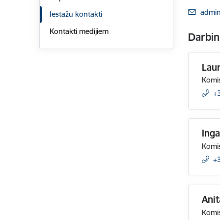
E-pas
admin
Iestāžu kontakti
Kontakti medijiem
Darbin
Lau
Komis
+
Inga
Komis
+
Anit
Komis