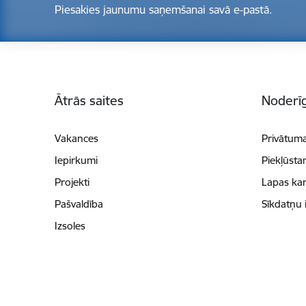
Piesakies jaunumu saņemšanai savā e-pastā.
Kājene
Ātrās saites
Noderīg
Vakances
Privātuma
Iepirkumi
Piekļūsta
Projekti
Lapas kar
Pašvaldība
Sīkdatņu 
Izsoles