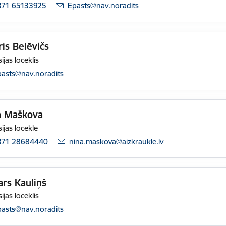
371 65133925
E-pasts:
Epasts@nav.noradits
is Belēvičs
ijas loceklis
pasts:
pasts@nav.noradits
a Maškova
ijas locekle
371 28684440
E-pasts:
nina.maskova@aizkraukle.lv
rs Kauliņš
ijas loceklis
pasts:
pasts@nav.noradits