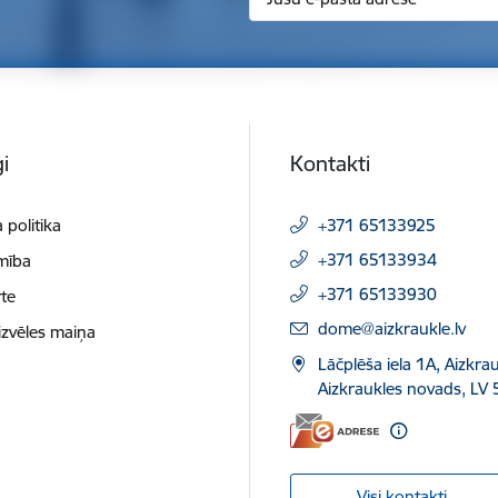
i
Kontakti
 politika
+371 65133925
+371 65133934
mība
+371 65133930
te
E-pasts:
dome@aizkraukle.lv
izvēles maiņa
Lāčplēša iela 1A, Aizkrau
Aizkraukles novads, LV 
Visi kontakti