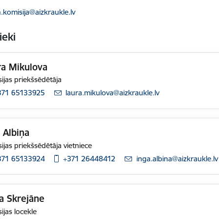
ts:
.komisija@aizkraukle.lv
ieki
ra Mikulova
ijas priekšsēdētāja
371 65133925
E-pasts:
laura.mikulova@aizkraukle.lv
 Albiņa
ijas priekšsēdētāja vietniece
371 65133924
+371 26448412
E-pasts:
inga.albina@aizkraukle.lv
a Skrejāne
ijas locekle