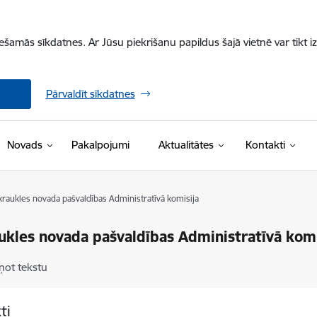
iešamās sīkdatnes. Ar Jūsu piekrišanu papildus šajā vietnē var tikt i
Pārvaldīt sīkdatnes
Novads
Pakalpojumi
Aktualitātes
Kontakti
kraukles novada pašvaldības Administratīvā komisija
ukles novada pašvaldības Administratīvā komi
ņot tekstu
ti