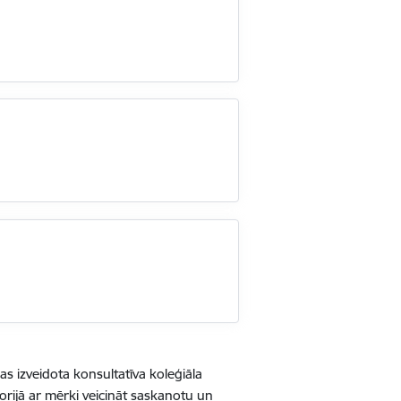
s izveidota konsultatīva koleģiāla
torijā ar mērķi veicināt saskaņotu un