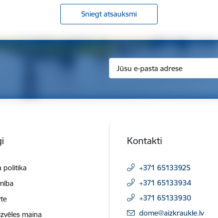
Sniegt atsauksmi
i
Kontakti
 politika
+371 65133925
+371 65133934
mība
+371 65133930
te
E-pasts:
dome@aizkraukle.lv
izvēles maiņa