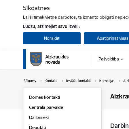
Pāriet uz lapas saturu
Sīkdatnes
Lai šī tīmekļvietne darbotos, tā izmanto obligāti nepiec
Lūdzu, atzīmējiet savu izvēli:
Noraidīt
Apstiprināt visas
Pašvaldība
Sākums
Kontakti
Iestāžu kontakti
Komisijas
Aiz
Aizkra
Domes kontakti
Centrālā pārvalde
Darbinieki
Darbin
Deputāti