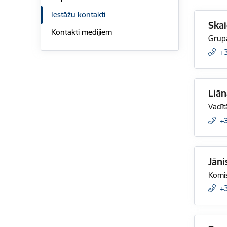
Iestāžu kontakti
Skai
Kontakti medijiem
Grupa
+
Liān
Vadīt
+
Jāni
Komis
+