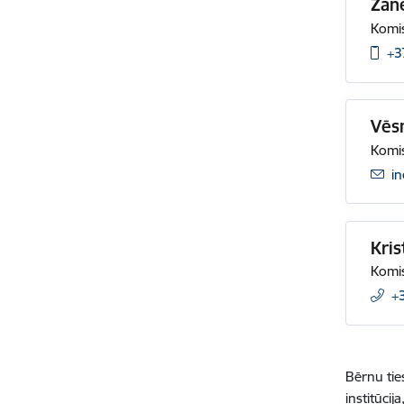
Zan
Komis
+3
Vēs
Komis
E-
in
Kris
Komis
+
Bērnu tie
institūci