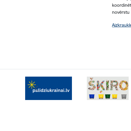
koordinēt
novērstu
Aizkrauk