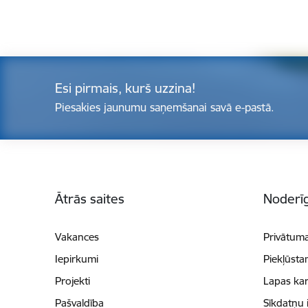
Esi pirmais, kurš uzzina!
Piesakies jaunumu saņemšanai savā e-pastā.
Kājene
Ātrās saites
Noderīg
Vakances
Privātuma
Iepirkumi
Piekļūsta
Projekti
Lapas kar
Pašvaldība
Sīkdatņu 