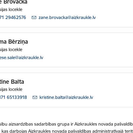
e Brovacka
ijas locekle
71 29462576
E-pasts:
zane.brovacka@aizkraukle.lv
ma Bērziņa
ijas locekle
pasts:
ese.sale@aizkraukle.lv
tīne Balta
ijas locekle
371 65133918
E-pasts:
kristine.balta@aizkraukle.lv
sību aizsardzības sadarbības grupa ir Aizkraukles novada pašvaldība
ja, kas darbojas Aizkraukles novada pašvaldības administratīvajā teri