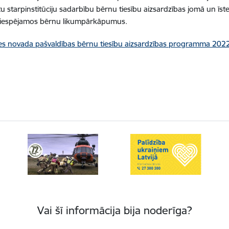
u starpinstitūciju sadarbību bērnu tiesību aizsardzības jomā un īst
 iespējamos bērnu likumpārkāpumus.
les novada pašvaldības bērnu tiesību aizsardzības programma 20
Vai šī informācija bija noderīga?