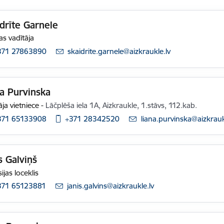
drīte Garnele
s vadītāja
371 27863890
E-pasts:
skaidrite.garnele@aizkraukle.lv
a Purvinska
āja vietniece
-
Lāčplēša iela 1A, Aizkraukle, 1.stāvs, 112.kab.
371 65133908
+371 28342520
E-pasts:
liana.purvinska@aizkrauk
s Galviņš
ijas loceklis
371 65123881
E-pasts:
janis.galvins@aizkraukle.lv