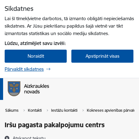
Pāriet uz lapas saturu
Sīkdatnes
Spied
lai meklētu
Enter
Lai šī tīmekļvietne darbotos, tā izmanto obligāti nepieciešamās
sīkdatnes. Ar Jūsu piekrišanu papildus šajā vietnē var tikt
izmantotas statistikas un sociālo mediju sīkdatnes.
Lūdzu, atzīmējiet savu izvēli:
Noraidīt
Apstiprināt visas
Pārvaldīt sīkdatnes
Sākums
Kontakti
Iestāžu kontakti
Kokneses apvienības pārvalde
Iršu pagasta pakalpojumu centrs
Atskaņot tekstu