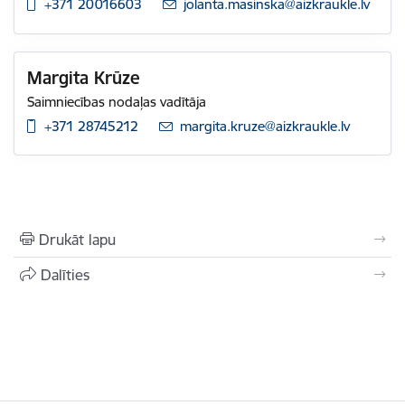
+371 20016603
E-pasts:
jolanta.masinska@aizkraukle.lv
Margita Krūze
Saimniecības nodaļas vadītāja
+371 28745212
E-pasts:
margita.kruze@aizkraukle.lv
Drukāt lapu
Dalīties