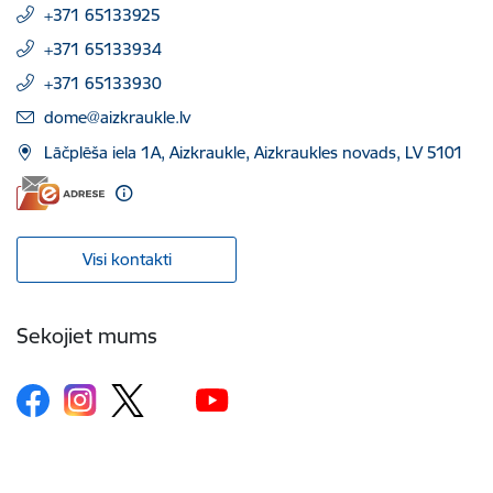
+371 65133925
+371 65133934
+371 65133930
E-pasts:
dome@aizkraukle.lv
Lāčplēša iela 1A, Aizkraukle, Aizkraukles novads, LV 5101
Visi kontakti
Sekojiet mums