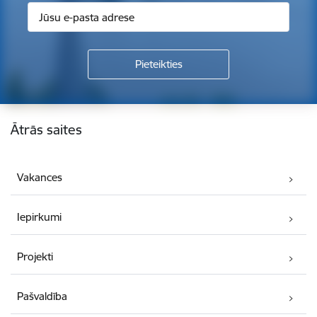
Kājene
Ātrās saites
Vakances
Iepirkumi
Projekti
Pašvaldība