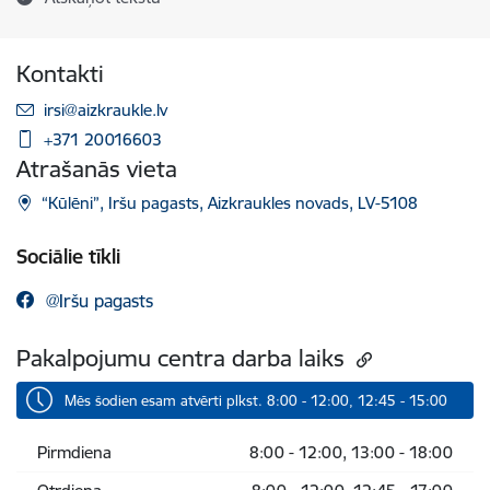
Kontakti
E-pasts:
irsi@aizkraukle.lv
+371 20016603
Atrašanās vieta
“Kūlēni”, Iršu pagasts, Aizkraukles novads, LV-5108
Sociālie tīkli
@Iršu pagasts
Pakalpojumu centra darba laiks
Mēs šodien esam atvērti plkst. 8:00 - 12:00, 12:45 - 15:00
Pirmdiena
8:00 - 12:00, 13:00 - 18:00