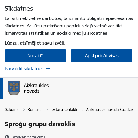
Pāriet uz lapas saturu
Sīkdatnes
Spied
lai meklētu
Enter
Lai šī tīmekļvietne darbotos, tā izmanto obligāti nepieciešamās
sīkdatnes. Ar Jūsu piekrišanu papildus šajā vietnē var tikt
izmantotas statistikas un sociālo mediju sīkdatnes.
Lūdzu, atzīmējiet savu izvēli:
Noraidīt
Apstiprināt visas
Pārvaldīt sīkdatnes
Sākums
Kontakti
Iestāžu kontakti
Aizkraukles novada Sociālais d
Sproģu grupu dzīvoklis
Atskaņot tekstu