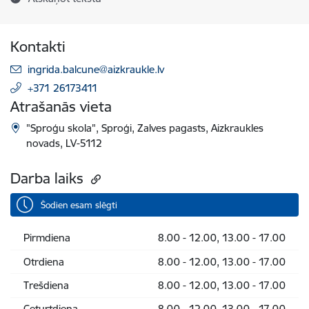
Kontakti
E-pasts:
ingrida.balcune@aizkraukle.lv
+371 26173411
Atrašanās vieta
"Sproģu skola", Sproģi, Zalves pagasts, Aizkraukles
novads, LV-5112
Darba laiks
Šodien esam slēgti
Pirmdiena
8.00 - 12.00, 13.00 - 17.00
Otrdiena
8.00 - 12.00, 13.00 - 17.00
Trešdiena
8.00 - 12.00, 13.00 - 17.00
Ceturtdiena
8.00 - 12.00, 13.00 - 17.00