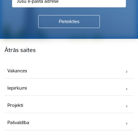
Kājene
Ātrās saites
Vakances
Iepirkumi
Projekti
Pašvaldība