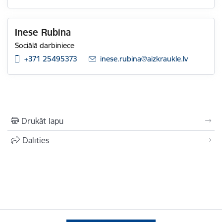
Inese Rubina
Sociālā darbiniece
+371 25495373
E-pasts:
inese.rubina@aizkraukle.lv
Drukāt lapu
Dalīties