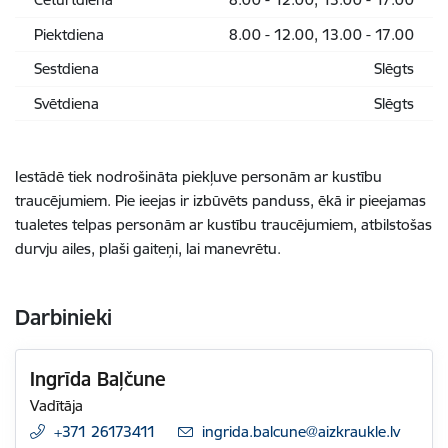
Piektdiena
8.00 - 12.00, 13.00 - 17.00
Sestdiena
Slēgts
Svētdiena
Slēgts
Iestādē tiek nodrošināta piekļuve personām ar kustību
traucējumiem. Pie ieejas ir izbūvēts panduss, ēkā ir pieejamas
tualetes telpas personām ar kustību traucējumiem, atbilstošas
durvju ailes, plaši gaiteņi, lai manevrētu.
Darbinieki
Ingrīda Baļčune
Vadītāja
+371 26173411
E-pasts:
ingrida.balcune@aizkraukle.lv