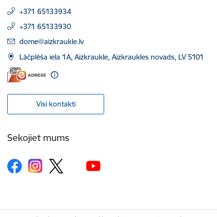
+371 65133934
+371 65133930
E-pasts:
dome@aizkraukle.lv
Lāčplēša iela 1A, Aizkraukle, Aizkraukles novads, LV 5101
Visi kontakti
Sekojiet mums