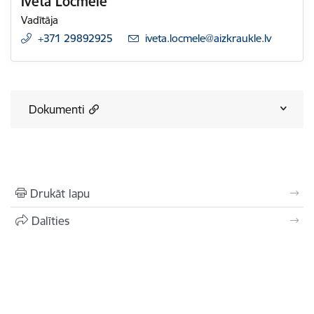
Iveta Ločmele
Vadītāja
+371 29892925
E-pasts:
iveta.locmele@aizkraukle.lv
Dokumenti
Drukāt lapu
Dalīties