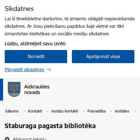
Pāriet uz lapas saturu
Sīkdatnes
Spied
lai meklētu
Enter
Lai šī tīmekļvietne darbotos, tā izmanto obligāti nepieciešamās
sīkdatnes. Ar Jūsu piekrišanu papildus šajā vietnē var tikt
izmantotas statistikas un sociālo mediju sīkdatnes.
Lūdzu, atzīmējiet savu izvēli:
Noraidīt
Apstiprināt visas
Pārvaldīt sīkdatnes
Sākums
Kontakti
Iestāžu kontakti
Pašvaldība
Iestādes
Staburaga pagasta bibliotēka
Atskaņot tekstu