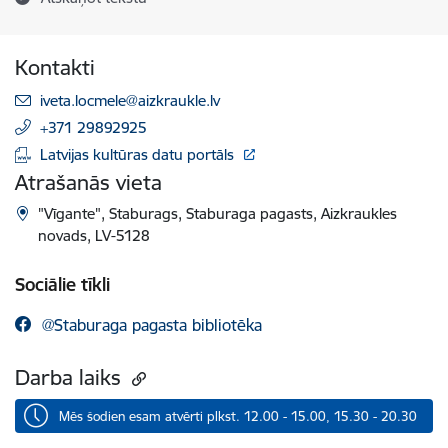
Kontakti
E-pasts:
iveta.locmele@aizkraukle.lv
+371 29892925
Latvijas kultūras datu portāls
Atrašanās vieta
"Vīgante", Staburags, Staburaga pagasts, Aizkraukles
novads, LV-5128
Sociālie tīkli
@Staburaga pagasta bibliotēka
Darba laiks
Mēs šodien esam atvērti plkst. 12.00 - 15.00, 15.30 - 20.30