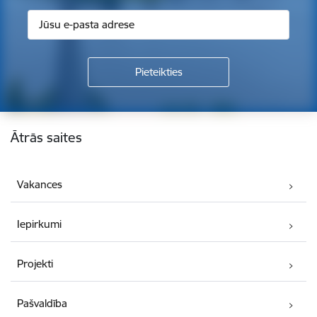
Kājene
Ātrās saites
Vakances
Iepirkumi
Projekti
Pašvaldība