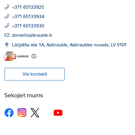
+371 65133925
+371 65133934
+371 65133930
E-pasts:
dome@aizkraukle.lv
Lāčplēša iela 1A, Aizkraukle, Aizkraukles novads, LV 5101
Visi kontakti
Sekojiet mums