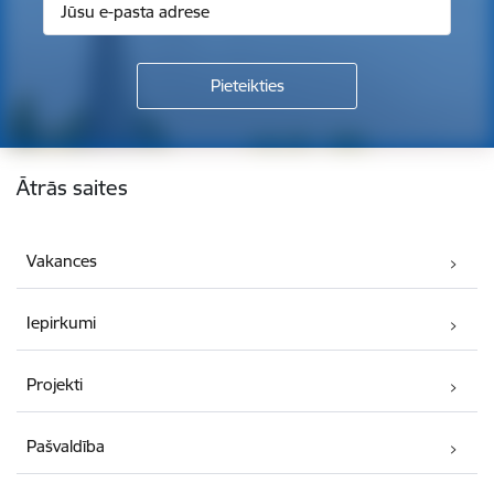
Kājene
Ātrās saites
Vakances
Iepirkumi
Projekti
Pašvaldība