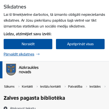
Pāriet uz lapas saturu
Sīkdatnes
Spied
lai meklētu
Enter
Lai šī tīmekļvietne darbotos, tā izmanto obligāti nepieciešamās
sīkdatnes. Ar Jūsu piekrišanu papildus šajā vietnē var tikt
izmantotas statistikas un sociālo mediju sīkdatnes.
Lūdzu, atzīmējiet savu izvēli:
Noraidīt
Apstiprināt visas
Pārvaldīt sīkdatnes
Sākums
Kontakti
Iestāžu kontakti
Pašvaldība
Iestādes
Zalves pagasta bibliotēka
Atskaņot tekstu