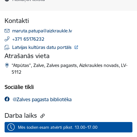
Kontakti
E-pasts:
maruta.patupa@aizkraukle.lv
+371 65176232
Latvijas kultūras datu portāls
Atrašanās vieta
“Atpūtas”, Zalve, Zalves pagasts, Aizkraukles novads, LV-
5112
Sociālie tīkli
@Zalves pagasta bibliotēka
Darba laiks
Mēs šodien esam atvērti plkst. 13.00–17.00