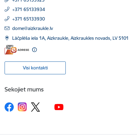
+371 65133934
+371 65133930
E-pasts:
dome@aizkraukle.lv
Lāčplēša iela 1A, Aizkraukle, Aizkraukles novads, LV 5101
Visi kontakti
Sekojiet mums