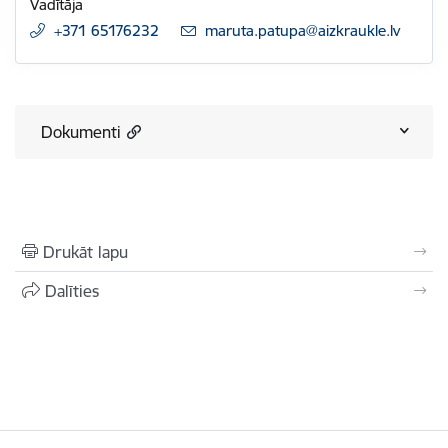
Vadītāja
+371 65176232
E-pasts:
maruta.patupa@aizkraukle.lv
Dokumenti
Drukāt lapu
Dalīties