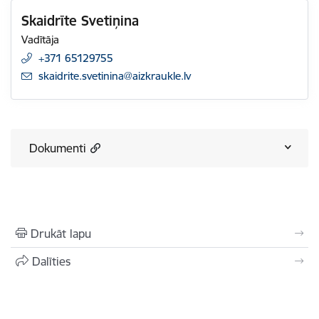
Skaidrīte Svetiņina
Vadītāja
+371 65129755
E-pasts:
skaidrite.svetinina@aizkraukle.lv
Dokumenti
Drukāt lapu
Dalīties