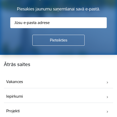
Piesakies jaunumu saņemšanai savā e-pastā.
Kājene
Ātrās saites
Vakances
Iepirkumi
Projekti