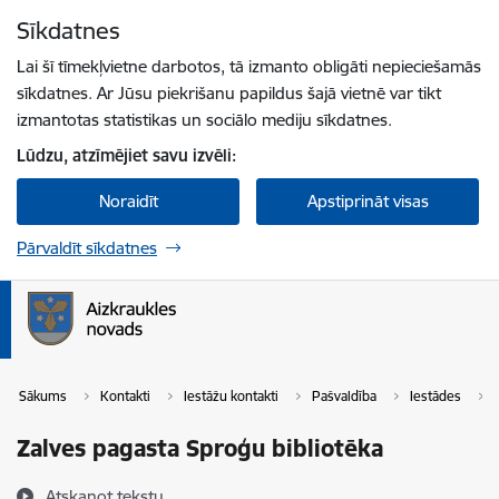
Pāriet uz lapas saturu
Sīkdatnes
Spied
lai meklētu
Enter
Lai šī tīmekļvietne darbotos, tā izmanto obligāti nepieciešamās
sīkdatnes. Ar Jūsu piekrišanu papildus šajā vietnē var tikt
izmantotas statistikas un sociālo mediju sīkdatnes.
Lūdzu, atzīmējiet savu izvēli:
Noraidīt
Apstiprināt visas
Pārvaldīt sīkdatnes
Sākums
Kontakti
Iestāžu kontakti
Pašvaldība
Iestādes
Zalves pagasta Sproģu bibliotēka
Atskaņot tekstu