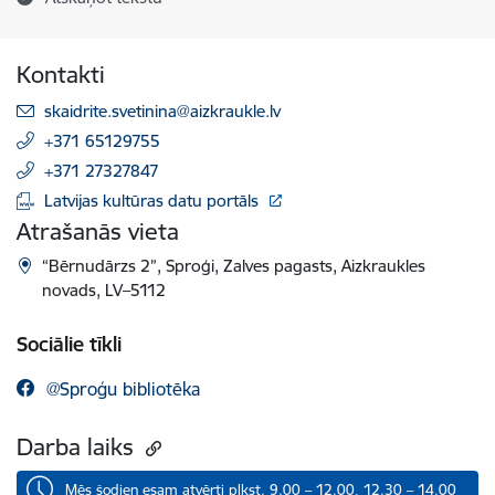
Kontakti
E-pasts:
skaidrite.svetinina@aizkraukle.lv
+371 65129755
+371 27327847
Latvijas kultūras datu portāls
Atrašanās vieta
“Bērnudārzs 2”, Sproģi, Zalves pagasts, Aizkraukles
novads, LV–5112
Sociālie tīkli
@Sproģu bibliotēka
Darba laiks
Mēs šodien esam atvērti plkst. 9.00 – 12.00, 12.30 – 14.00