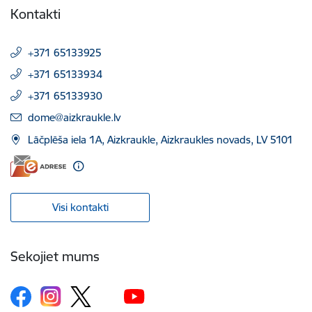
Kontakti
+371 65133925
+371 65133934
+371 65133930
E-pasts:
dome@aizkraukle.lv
Lāčplēša iela 1A, Aizkraukle, Aizkraukles novads, LV 5101
Visi kontakti
Sekojiet mums