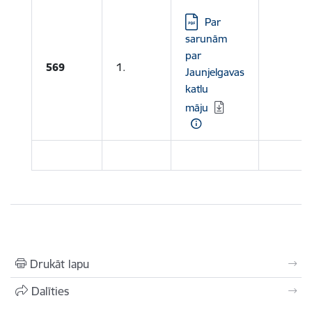
Lejupielādēt:
Par
sarunām
par
569
1.
Jaunjelgavas
katlu
māju
Drukāt lapu
Dalīties