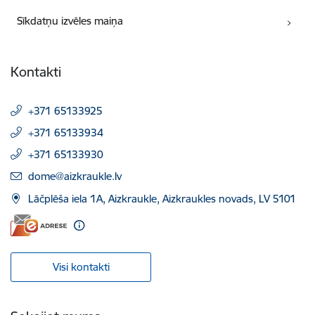
Sīkdatņu izvēles maiņa
Kontakti
+371 65133925
+371 65133934
+371 65133930
E-pasts:
dome@aizkraukle.lv
Lāčplēša iela 1A, Aizkraukle, Aizkraukles novads, LV 5101
Visi kontakti