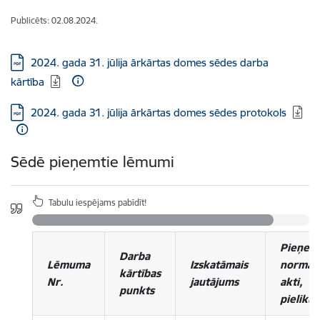
Publicēts: 02.08.2024.
Lejupielādēt:
2024. gada 31. jūlija ārkārtas domes sēdes darba
kārtība
Lejupielādēt:
2024. gada 31. jūlija ārkārtas domes sēdes protokols
Sēdē pieņemtie lēmumi
Tabulu iespējams pabīdīt!
Pieņem
Darba
Lēmuma
Izskatāmais
normatī
kārtības
Nr.
jautājums
akti,
punkts
pieliku