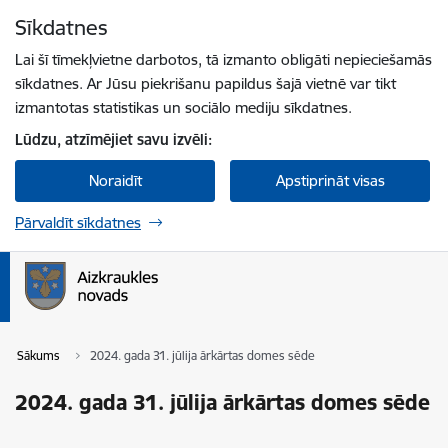
Pāriet uz lapas saturu
Sīkdatnes
Spied
lai meklētu
Enter
Lai šī tīmekļvietne darbotos, tā izmanto obligāti nepieciešamās
sīkdatnes. Ar Jūsu piekrišanu papildus šajā vietnē var tikt
izmantotas statistikas un sociālo mediju sīkdatnes.
Lūdzu, atzīmējiet savu izvēli:
Noraidīt
Apstiprināt visas
Pārvaldīt sīkdatnes
Sākums
2024. gada 31. jūlija ārkārtas domes sēde
2024. gada 31. jūlija ārkārtas domes sēde