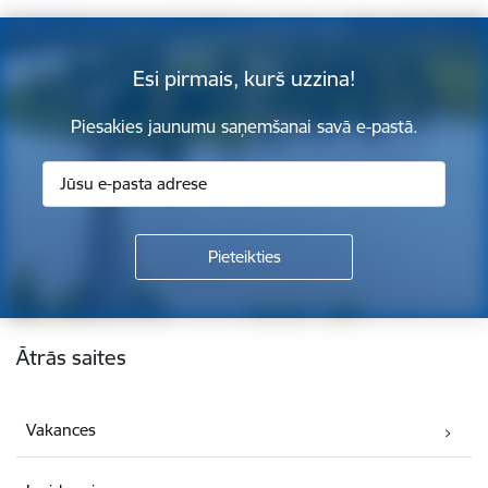
Esi pirmais, kurš uzzina!
Piesakies jaunumu saņemšanai savā e-pastā.
Kājene
Ātrās saites
Vakances