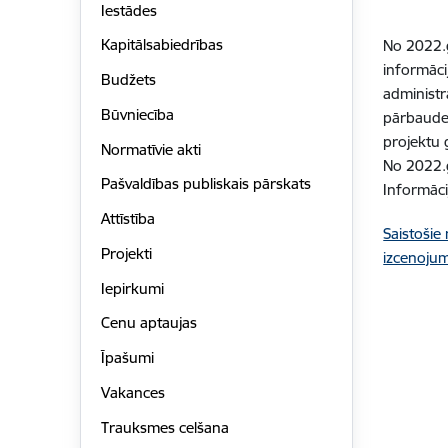
Iestādes
Kapitālsabiedrības
No 2022.g
informāci
Budžets
administr
Būvniecība
pārbaude,
projektu 
Normatīvie akti
No 2022.g
Pašvaldības publiskais pārskats
Informācij
Attīstība
Saistošie
Projekti
izcenojum
Iepirkumi
Cenu aptaujas
Īpašumi
Vakances
Trauksmes celšana