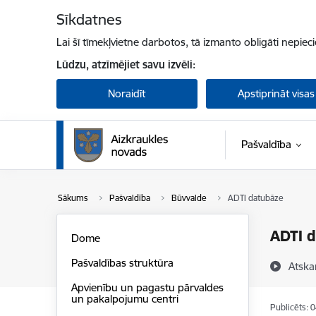
Pāriet uz lapas saturu
Sīkdatnes
Lai šī tīmekļvietne darbotos, tā izmanto obligāti nepiec
Lūdzu, atzīmējiet savu izvēli:
Noraidīt
Apstiprināt visas
Pašvaldība
Sākums
Pašvaldība
Būvvalde
ADTI datubāze
ADTI 
Dome
Pašvaldības struktūra
Atska
Apvienību un pagastu pārvaldes
un pakalpojumu centri
Publicēts: 