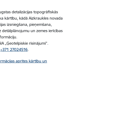
gstas detalizācijas topogrāfiskās
ka kārtību, kādā Aizkraukles novada
ācijas izsniegšana, pieņemšana,
z detālplānojumu un zemes ierīcības
nformāciju.
A „Ģeotelpiskie risinājumi”.
:
+371 27024516
.
rmācijas aprites kārtību un