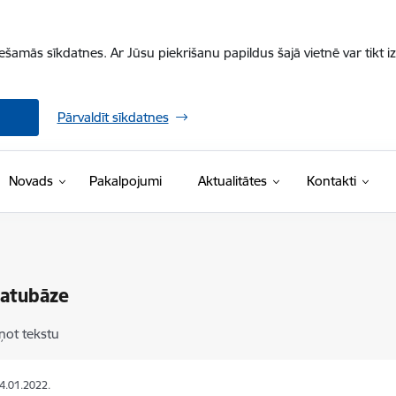
iešamās sīkdatnes. Ar Jūsu piekrišanu papildus šajā vietnē var tikt i
Pārvaldīt sīkdatnes
Novads
Pakalpojumi
Aktualitātes
Kontakti
datubāze
ņot tekstu
04.01.2022.