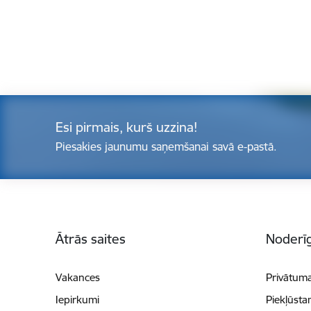
Esi pirmais, kurš uzzina!
Piesakies jaunumu saņemšanai savā e-pastā.
Kājene
Ātrās saites
Noderīg
Vakances
Privātuma
Iepirkumi
Piekļūsta