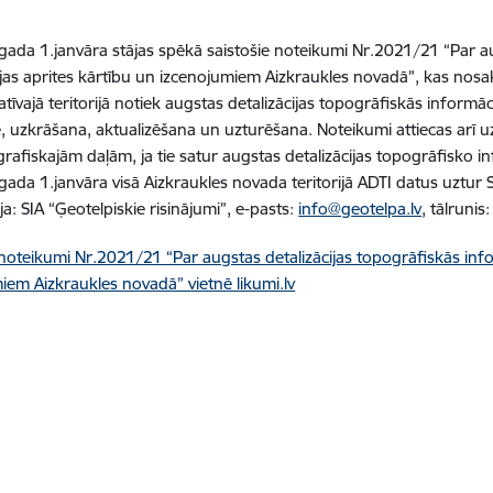
ada 1.janvāra stājas spēkā saistošie noteikumi Nr.2021/21 “Par au
jas aprites kārtību un izcenojumiem Aizkraukles novadā”, kas nosa
atīvajā teritorijā notiek augstas detalizācijas topogrāfiskās inform
 uzkrāšana, aktualizēšana un uzturēšana. Noteikumi attiecas arī u
grafiskajām daļām, ja tie satur augstas detalizācijas topogrāfisko i
ada 1.janvāra visā Aizkraukles novada teritorijā ADTI datus uztur SI
a: SIA “Ģeotelpiskie risinājumi”, e-pasts:
info@geotelpa.lv
, tālrunis
 noteikumi Nr.2021/21 “Par augstas detalizācijas topogrāfiskās info
iem Aizkraukles novadā” vietnē likumi.lv