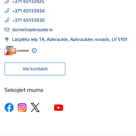
+371 65133925
+371 65133934
+371 65133930
E-pasts:
dome@aizkraukle.lv
Lāčplēša iela 1A, Aizkraukle, Aizkraukles novads, LV 5101
Visi kontakti
Sekojiet mums