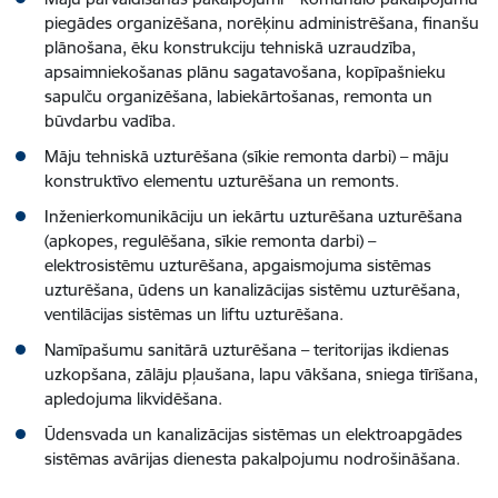
piegādes organizēšana, norēķinu administrēšana, finanšu
plānošana, ēku konstrukciju tehniskā uzraudzība,
apsaimniekošanas plānu sagatavošana, kopīpašnieku
sapulču organizēšana, labiekārtošanas, remonta un
būvdarbu vadība.
Māju tehniskā uzturēšana (sīkie remonta darbi) – māju
konstruktīvo elementu uzturēšana un remonts.
Inženierkomunikāciju un iekārtu uzturēšana uzturēšana
(apkopes, regulēšana, sīkie remonta darbi) –
elektrosistēmu uzturēšana, apgaismojuma sistēmas
uzturēšana, ūdens un kanalizācijas sistēmu uzturēšana,
ventilācijas sistēmas un liftu uzturēšana.
Namīpašumu sanitārā uzturēšana – teritorijas ikdienas
uzkopšana, zālāju pļaušana, lapu vākšana, sniega tīrīšana,
apledojuma likvidēšana.
Ūdensvada un kanalizācijas sistēmas un elektroapgādes
sistēmas avārijas dienesta pakalpojumu nodrošināšana.