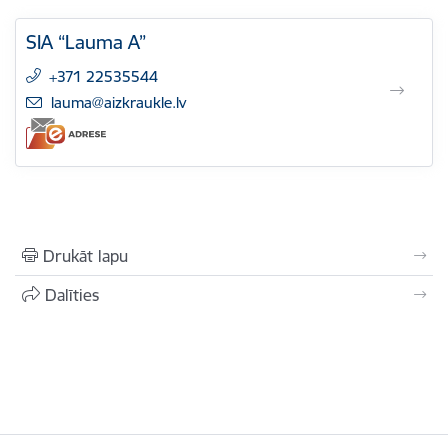
SIA “Lauma A”
+371 22535544
E-pasts:
lauma@aizkraukle.lv
Drukāt lapu
Dalīties