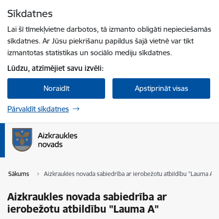
Pāriet uz lapas saturu
Sīkdatnes
Spied
lai meklētu
Enter
Lai šī tīmekļvietne darbotos, tā izmanto obligāti nepieciešamās
sīkdatnes. Ar Jūsu piekrišanu papildus šajā vietnē var tikt
izmantotas statistikas un sociālo mediju sīkdatnes.
Lūdzu, atzīmējiet savu izvēli:
Noraidīt
Apstiprināt visas
Pārvaldīt sīkdatnes
Sākums
Aizkraukles novada sabiedrība ar ierobežotu atbildību "Lauma A"
Aizkraukles novada sabiedrība ar
ierobežotu atbildību "Lauma A"