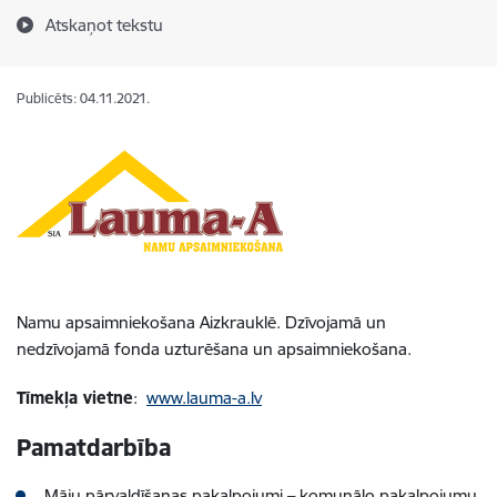
Atskaņot tekstu
Publicēts: 04.11.2021.
Namu apsaimniekošana Aizkrauklē.
Dzīvojamā un
nedzīvojamā fonda uzturēšana un apsaimniekošana.
Tīmekļa vietne
:
www.lauma-a.lv
Pamatdarbība
Māju pārvaldīšanas pakalpojumi – komunālo pakalpojumu