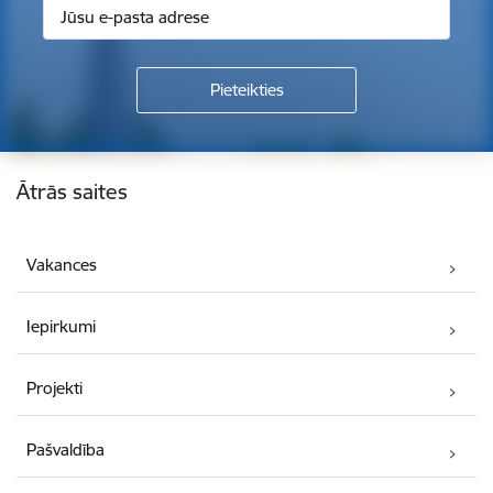
Kājene
Ātrās saites
Vakances
Iepirkumi
Projekti
Pašvaldība