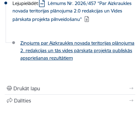
Lejupielādēt:
Lēmums Nr. 2026/457 “Par Aizkraukles
novada teritorijas plānojuma 2.0 redakcijas un Vides
pārskata projekta pilnveidošanu”
Ziņojums par Aizkraukles novada teritorijas plānojuma
2. redakcijas un tās vides pārskata projekta publiskās
apspriešanas rezultātiem
Drukāt lapu
Dalīties