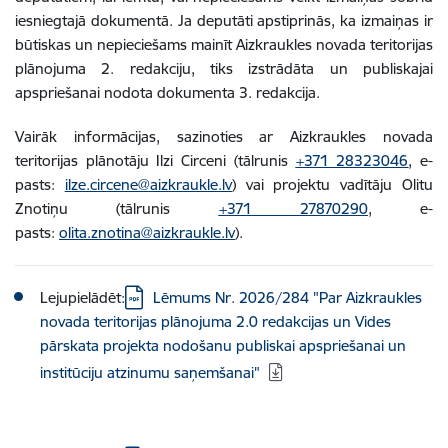
iesniegtajā dokumentā. Ja deputāti apstiprinās, ka izmaiņas ir
būtiskas un nepieciešams mainīt Aizkraukles novada teritorijas
plānojuma 2. redakciju, tiks izstrādāta un publiskajai
apspriešanai nodota dokumenta 3. redakcija.
Vairāk informācijas, sazinoties ar Aizkraukles novada
teritorijas plānotāju Ilzi Circeni (tālrunis
+371 28323046
, e-
pasts:
ilze.circene@aizkraukle.lv
) vai projektu vadītāju Olitu
Znotiņu (tālrunis
+371 27870290
, e-
pasts:
olita.znotina@aizkraukle.lv
).
Lejupielādēt:
Lēmums Nr. 2026/284 "Par Aizkraukles
novada teritorijas plānojuma 2.0 redakcijas un Vides
pārskata projekta nodošanu publiskai apspriešanai un
institūciju atzinumu saņemšanai"