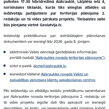
pulksten 17.30 hibrīdrežīmā Aizkrauklē, Lāčplēša ielā 4,
norisināsies tikšanās, kurās tiks sniegtas atbildes uz
iedzīvotāju jautājumiem par teritorijas plānojuma 2.
redakciju un tā vides pārskata projektu. Tiešsaistes saite
būs pieejama vietnē Geolatvija.lv.
Iedzīvotāji priekšlikumus par izstrādātajiem plānošanas
dokumentiem var iesniegt līdz 2026. gada 8. jūnijam:
elektroniski Valsts vienotajā ģeotelpiskās informācijas
portālā (sadaļā
“Aizkraukles novada teritorijas plānojums”
);
sūtot e-pastā:
dome@aizkraukle.lv
;
iesniedzot klātienē
Aizkraukles novada Valsts un
pašvaldības vienotajos klientu apkalpošanas centros
.
Pēc iedzīvotāju un atbildīgo iestāžu priekšlikumu saņemšanas
par Aizkraukles novada teritorijas plānojuma 2. redakciju un
tā vides projektu iegūtie dati tiks apkopoti un iesniegti
deputātiem, lai lemtu, vai nepieciešams veikt izmaiņas šobrīd