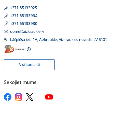
+371 65133925
+371 65133934
+371 65133930
E-pasts:
dome@aizkraukle.lv
Lāčplēša iela 1A, Aizkraukle, Aizkraukles novads, LV 5101
Visi kontakti
Sekojiet mums