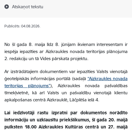
Atskaņot tekstu
Publicēts: 04.08.2026.
No šī gada 8. maija līdz 8. jūnijam ikvienam interesentam ir
iespēja iepazīties ar Aizkraukles novada teritorijas plānojuma
2. redakciju un tā Vides pārskata projektu.
Ar izstrādātajiem dokumentiem var iepazīties Valsts vienotajā
ģeotelpiskās informācijas portālā (sadaļā
“Aizkraukles novada
teritorijas plānojums”
), Aizkraukles novada pašvaldības
tīmekļvietnē, kā arī Valsts un pašvaldību vienotajā klientu
apkalpošanas centrā Aizkrauklē, Lāčplēša ielā 4.
Lai iedzīvotāji rastu izpratni par dokumentos norādīto
informāciju un uzklausītu priekšlikumus, šī gada 20. maijā
pulksten 18.00 Aizkraukles Kultūras centrā un 27. maijā