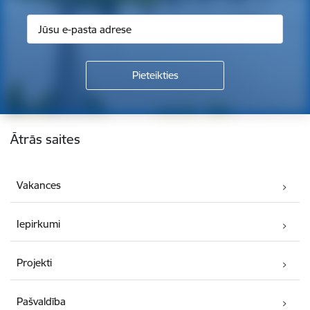
Kājene
Ātrās saites
Vakances
Iepirkumi
Projekti
Pašvaldība