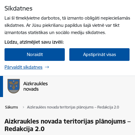
Pāriet uz lapas saturu
Sīkdatnes
Spied
lai meklētu
Enter
Lai šī tīmekļvietne darbotos, tā izmanto obligāti nepieciešamās
sīkdatnes. Ar Jūsu piekrišanu papildus šajā vietnē var tikt
izmantotas statistikas un sociālo mediju sīkdatnes.
Lūdzu, atzīmējiet savu izvēli:
Noraidīt
Apstiprināt visas
Pārvaldīt sīkdatnes
Sākums
Aizkraukles novada teritorijas plānojums – Redakcija 2.0
Aizkraukles novada teritorijas plānojums –
Redakcija 2.0