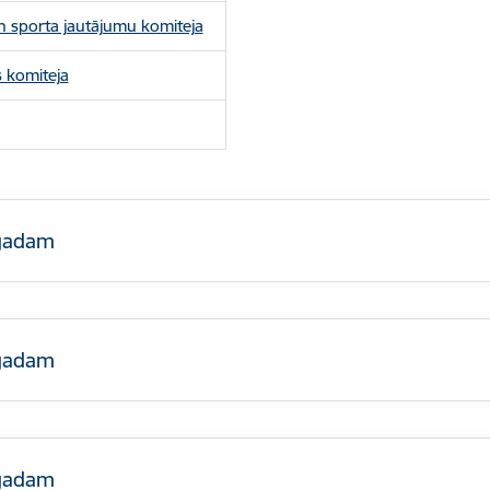
 un sporta jautājumu komiteja
s komiteja
sgadam
sgadam
sgadam