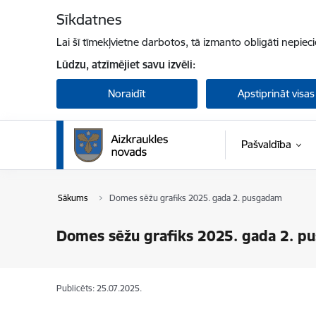
Pāriet uz lapas saturu
Sīkdatnes
Lai šī tīmekļvietne darbotos, tā izmanto obligāti nepiec
Lūdzu, atzīmējiet savu izvēli:
Noraidīt
Apstiprināt visas
Pašvaldība
Sākums
Domes sēžu grafiks 2025. gada 2. pusgadam
Domes sēžu grafiks 2025. gada 2. p
Publicēts: 25.07.2025.