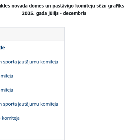
ukles novada domes un pastāvīgo komiteju sēžu grafiks
2025. gada jūlijs - decembris
de
 un sporta jautājumu komiteja
omiteja
omiteja
 un sporta jautājumu komiteja
s komiteja