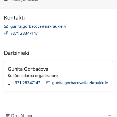
Kontakti
E-pasts:
gunita.gorbacova@aizkraukle.lv
+371 28347147
Darbinieki
Gunita Gorbačova
Kultūras darba organizatore
+371 28347147
E-pasts:
gunita.gorbacova@aizkraukle.lv
Drukāt lapu