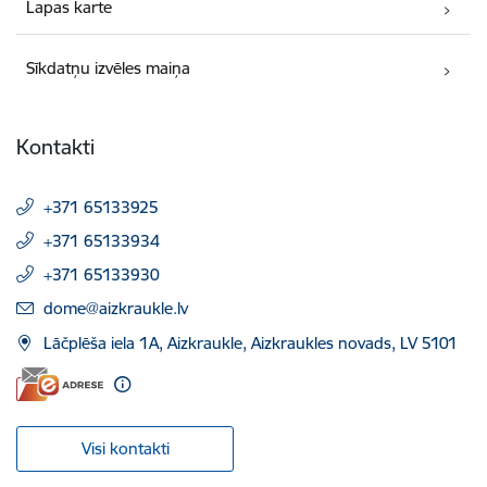
Lapas karte
Sīkdatņu izvēles maiņa
Kontakti
+371 65133925
+371 65133934
+371 65133930
E-pasts:
dome@aizkraukle.lv
Lāčplēša iela 1A, Aizkraukle, Aizkraukles novads, LV 5101
Visi kontakti