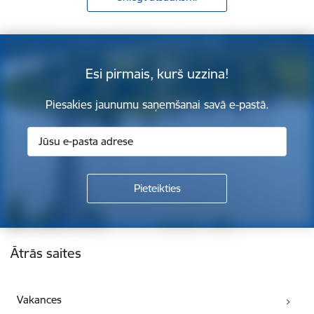
Esi pirmais, kurš uzzina!
Piesakies jaunumu saņemšanai savā e-pastā.
Kājene
Ātrās saites
Vakances