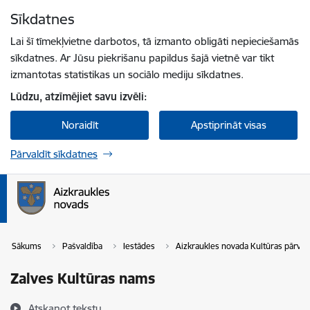
Pāriet uz lapas saturu
Sīkdatnes
Spied
lai meklētu
Enter
Lai šī tīmekļvietne darbotos, tā izmanto obligāti nepieciešamās
sīkdatnes. Ar Jūsu piekrišanu papildus šajā vietnē var tikt
izmantotas statistikas un sociālo mediju sīkdatnes.
Lūdzu, atzīmējiet savu izvēli:
Noraidīt
Apstiprināt visas
Pārvaldīt sīkdatnes
Sākums
Pašvaldība
Iestādes
Aizkraukles novada Kultūras pārval
Zalves Kultūras nams
Atskaņot tekstu