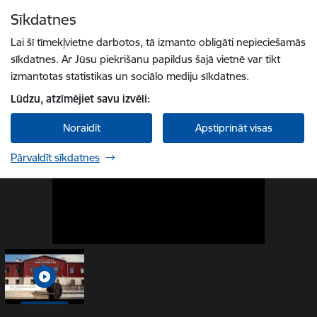
Pāriet uz lapas saturu
Sīkdatnes
1 / 1
Spied
lai meklētu
Enter
Lai šī tīmekļvietne darbotos, tā izmanto obligāti nepieciešamās
sīkdatnes. Ar Jūsu piekrišanu papildus šajā vietnē var tikt
izmantotas statistikas un sociālo mediju sīkdatnes.
Lūdzu, atzīmējiet savu izvēli:
Noraidīt
Apstiprināt visas
Pārvaldīt sīkdatnes