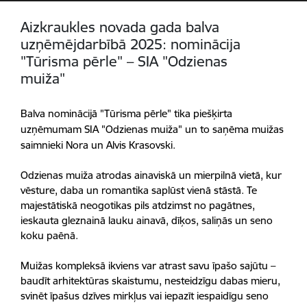
Aizkraukles novada gada balva
uzņēmējdarbībā 2025: nominācija
"Tūrisma pērle" – SIA "Odzienas
muiža"
Balva nominācijā "Tūrisma pērle" tika piešķirta
uzņēmumam SIA "
Odzienas muiža
" un to saņēma muižas
saimnieki Nora un Alvis Krasovski.
Odzienas muiža atrodas ainaviskā un mierpilnā vietā, kur
vēsture, daba un romantika saplūst vienā stāstā. Te
majestātiskā neogotikas pils atdzimst no pagātnes,
ieskauta gleznainā lauku ainavā, dīķos, saliņās un seno
koku paēnā.
Muižas kompleksā ikviens var atrast savu īpašo sajūtu –
baudīt arhitektūras skaistumu, nesteidzīgu dabas mieru,
svinēt īpašus dzīves mirkļus vai iepazīt iespaidīgu seno