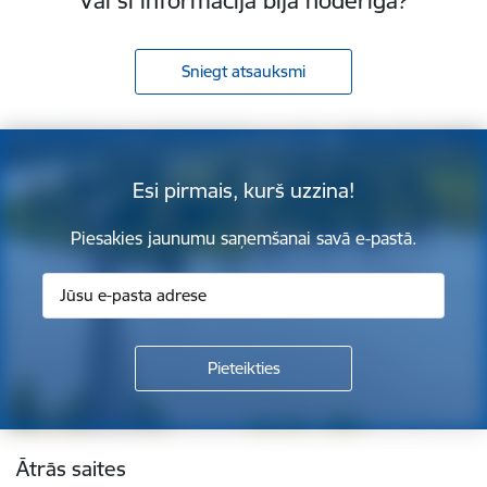
Vai šī informācija bija noderīga?
Sniegt atsauksmi
Esi pirmais, kurš uzzina!
Piesakies jaunumu saņemšanai savā e-pastā.
Kājene
Ātrās saites