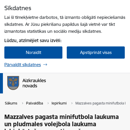
Pāriet uz lapas saturu
Sīkdatnes
Spied
lai meklētu
Enter
Lai šī tīmekļvietne darbotos, tā izmanto obligāti nepieciešamās
sīkdatnes. Ar Jūsu piekrišanu papildus šajā vietnē var tikt
izmantotas statistikas un sociālo mediju sīkdatnes.
Lūdzu, atzīmējiet savu izvēli:
Noraidīt
Apstiprināt visas
Pārvaldīt sīkdatnes
Sākums
Pašvaldība
Iepirkumi
Mazzalves pagasta minifutbola lau
Mazzalves pagasta minifutbola laukuma
un pludmales volejbola laukuma