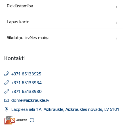
Piekļūstamība
Lapas karte
Sīkdatņu izvēles maiņa
Kontakti
+371 65133925
+371 65133934
+371 65133930
E-pasts:
dome@aizkraukle.lv
Lāčplēša iela 1A, Aizkraukle, Aizkraukles novads, LV 5101