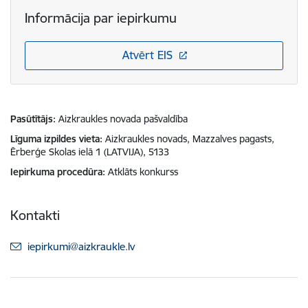
Informācija par iepirkumu
Atvērt EIS
Pasūtītājs
Aizkraukles novada pašvaldība
Līguma izpildes vieta
Aizkraukles novads, Mazzalves pagasts,
Ērberģe Skolas ielā 1 (LATVIJA), 5133
Iepirkuma procedūra
Atklāts konkurss
Kontakti
E-pasts:
iepirkumi@aizkraukle.lv