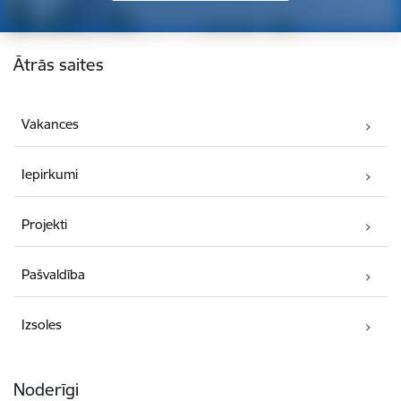
Kājene
Ātrās saites
Vakances
Iepirkumi
Projekti
Pašvaldība
Izsoles
Noderīgi