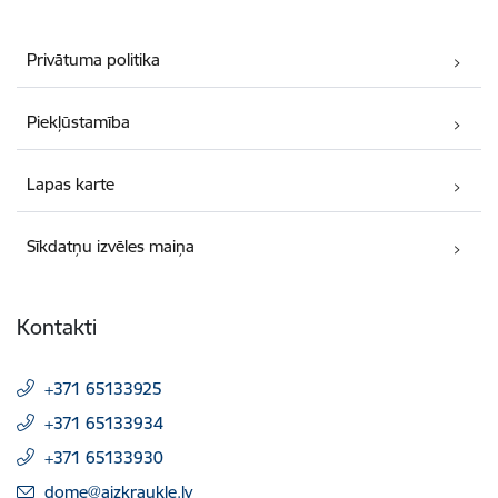
Privātuma politika
Piekļūstamība
Lapas karte
Sīkdatņu izvēles maiņa
Kontakti
+371 65133925
+371 65133934
+371 65133930
E-pasts:
dome@aizkraukle.lv