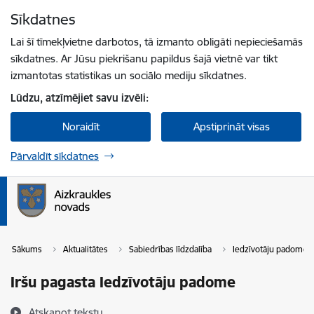
Pāriet uz lapas saturu
Sīkdatnes
Spied
lai meklētu
Enter
Lai šī tīmekļvietne darbotos, tā izmanto obligāti nepieciešamās
sīkdatnes. Ar Jūsu piekrišanu papildus šajā vietnē var tikt
izmantotas statistikas un sociālo mediju sīkdatnes.
Lūdzu, atzīmējiet savu izvēli:
Noraidīt
Apstiprināt visas
Pārvaldīt sīkdatnes
Sākums
Aktualitātes
Sabiedrības līdzdalība
Iedzīvotāju padomes
Iršu pagasta Iedzīvotāju padome
Atskaņot tekstu