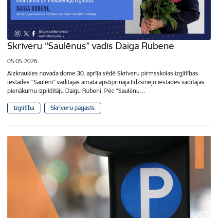
Skrīveru “Saulēnus” vadīs Daiga Rubene
05.05.2026.
Aizkraukles novada dome 30. aprīļa sēdē Skrīveru pirmsskolas izglītības
iestādes “Saulēni” vadītājas amatā apstiprināja līdzšinējo iestādes vadītājas
pienākumu izpildītāju Daigu Rubeni. Pēc “Saulēnu…
Izglītība
Skrīveru pagasts