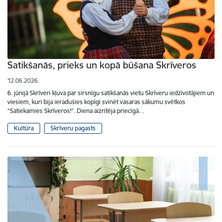
Satikšanās, prieks un kopā būšana Skrīveros
12.06.2026.
6. jūnijā Skrīveri kļuva par sirsnīgu satikšanās vietu Skrīveru iedzīvotājiem un
viesiem, kuri bija ieradušies kopīgi svinēt vasaras sākumu svētkos
“Satiekamies Skrīveros!”. Diena aizritēja priecīgā…
Kultūra
Skrīveru pagasts