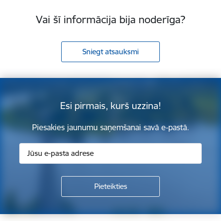
Vai šī informācija bija noderīga?
Sniegt atsauksmi
Esi pirmais, kurš uzzina!
Piesakies jaunumu saņemšanai savā e-pastā.
Kājene