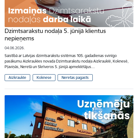
Dzimtsarakstu nodaļa 5. jūnijā klientus
nepieņems
04.06.2026.
Saistībā ar Latvijas dzimtsarakstu sistēmas 105. gadadienas svinīgo
pasākumu Aizkraukles novada Dzimtsarakstu nodaļa Aizkrauklē, Koknesē,
Pļaviņās, Neretā un Skrīveros 5. jūnijā apmeklētājus…
Aizkraukle
Koknese
Neretas pagasts