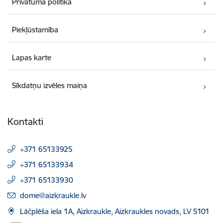
Privātuma politika
Piekļūstamība
Lapas karte
Sīkdatņu izvēles maiņa
Kontakti
+371 65133925
+371 65133934
+371 65133930
E-pasts:
dome@aizkraukle.lv
Lāčplēša iela 1A, Aizkraukle, Aizkraukles novads, LV 5101