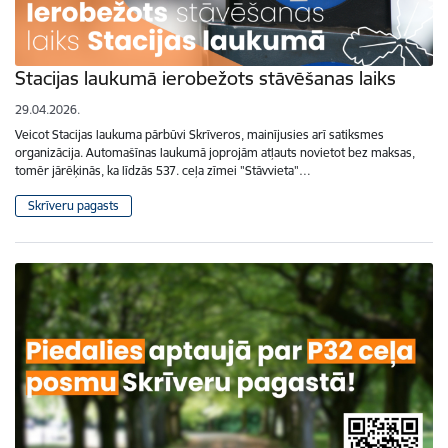
Stacijas laukumā ierobežots stāvēšanas laiks
29.04.2026.
Veicot Stacijas laukuma pārbūvi Skrīveros, mainījusies arī satiksmes
organizācija. Automašīnas laukumā joprojām atļauts novietot bez maksas,
tomēr jārēķinās, ka līdzās 537. ceļa zīmei "Stāvvieta"…
Skrīveru pagasts