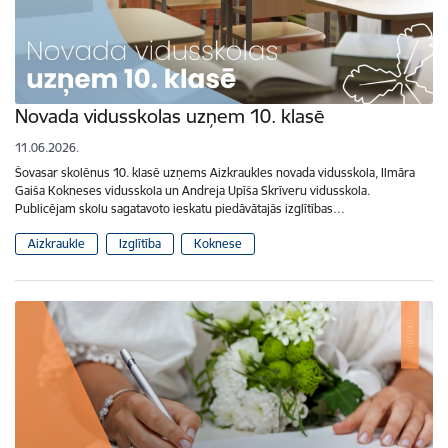
Novada vidusskolas uzņem 10. klasē
11.06.2026.
Šovasar skolēnus 10. klasē uzņems Aizkraukles novada vidusskola, Ilmāra
Gaiša Kokneses vidusskola un Andreja Upīša Skrīveru vidusskola.
Publicējam skolu sagatavoto ieskatu piedāvātajās izglītības…
Aizkraukle
Izglītība
Koknese