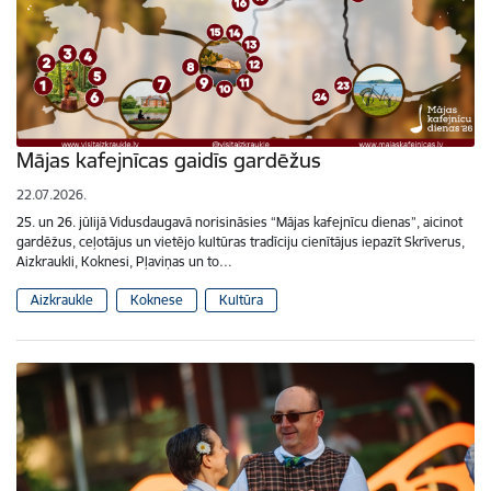
Mājas kafejnīcas gaidīs gardēžus
22.07.2026.
25. un 26. jūlijā Vidusdaugavā norisināsies “Mājas kafejnīcu dienas”, aicinot
gardēžus, ceļotājus un vietējo kultūras tradīciju cienītājus iepazīt Skrīverus,
Aizkraukli, Koknesi, Pļaviņas un to…
Aizkraukle
Koknese
Kultūra