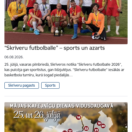
“Skrīveru futbolballe” – sports un azarts
06.08.2026.
25. jūlijā, vasaras pilnbriedā, Skrīveros notika “Skrīveru futbolballe 2026”,
kas pulcēja gan sportistus, gan līdzjutējus. “Skrīveru futbolballe” iesākās ar
basketbola turnīru, kurā šogad piedalījās…
Skrīveru pagasts
Sports