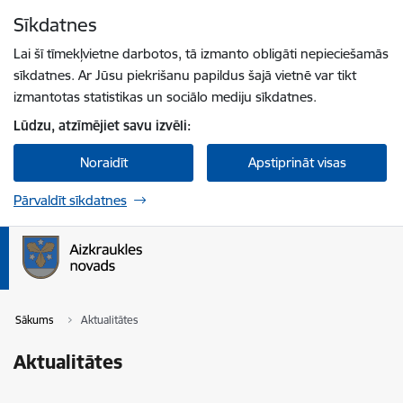
Pāriet uz lapas saturu
Sīkdatnes
Spied
lai meklētu
Enter
Lai šī tīmekļvietne darbotos, tā izmanto obligāti nepieciešamās
sīkdatnes. Ar Jūsu piekrišanu papildus šajā vietnē var tikt
izmantotas statistikas un sociālo mediju sīkdatnes.
Lūdzu, atzīmējiet savu izvēli:
Noraidīt
Apstiprināt visas
Pārvaldīt sīkdatnes
Sākums
Aktualitātes
Aktualitātes