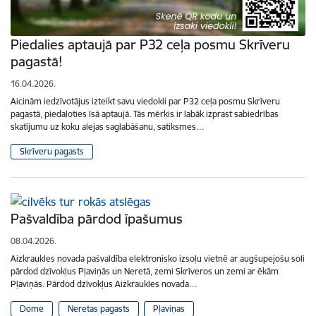
Piedalies aptaujā par P32 ceļa posmu Skrīveru
pagastā!
16.04.2026.
Aicinām iedzīvotājus izteikt savu viedokli par P32 ceļa posmu Skrīveru
pagastā, piedaloties īsā aptaujā. Tās mērķis ir labāk izprast sabiedrības
skatījumu uz koku alejas saglabāšanu, satiksmes…
Skrīveru pagasts
Pašvaldība pārdod īpašumus
08.04.2026.
Aizkraukles novada pašvaldība elektronisko izsoļu vietnē ar augšupejošu soli
pārdod dzīvokļus Pļaviņās un Neretā, zemi Skrīveros un zemi ar ēkām
Pļaviņās. Pārdod dzīvokļus Aizkraukles novada…
Dome
Neretas pagasts
Pļaviņas