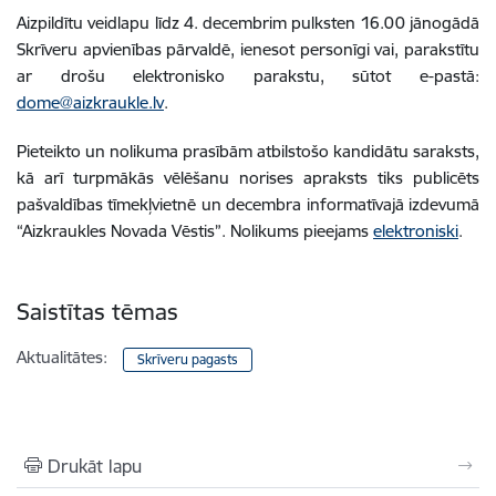
Aizpildītu veidlapu līdz 4. decembrim pulksten 16.00 jānogādā
Skrīveru apvienības pārvaldē, ienesot personīgi vai, parakstītu
ar drošu elektronisko parakstu, sūtot e-pastā:
dome@aizkraukle.lv
.
Pieteikto un nolikuma prasībām atbilstošo kandidātu saraksts,
kā arī turpmākās vēlēšanu norises apraksts tiks publicēts
pašvaldības tīmekļvietnē un decembra informatīvajā izdevumā
“Aizkraukles Novada Vēstis”. Nolikums pieejams
elektroniski
.
Saistītas tēmas
Aktualitātes:
Skrīveru pagasts
Drukāt lapu