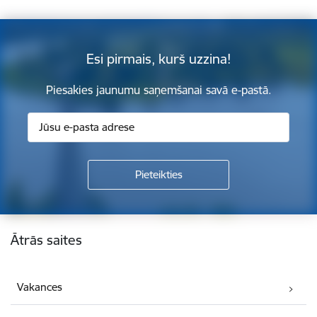
Esi pirmais, kurš uzzina!
Piesakies jaunumu saņemšanai savā e-pastā.
Kājene
Ātrās saites
Vakances