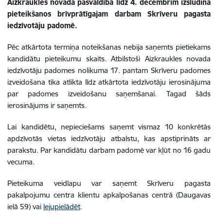
Aizkraukles novada pašvaldība līdz 4. decembrim izsludina
pieteikšanos brīvprātīgajam darbam Skrīveru pagasta
iedzīvotāju padomē.
Pēc atkārtota termiņa noteikšanas nebija saņemts pietiekams
kandidātu pieteikumu skaits. Atbilstoši Aizkraukles novada
iedzīvotāju padomes nolikuma 17. pantam Skrīveru padomes
izveidošana tika atlikta līdz atkārtota iedzīvotāju ierosinājuma
par padomes izveidošanu saņemšanai. Tagad šāds
ierosinājums ir saņemts.
Lai kandidētu, nepieciešams saņemt vismaz 10 konkrētās
apdzīvotās vietas iedzīvotāju atbalstu, kas apstiprināts ar
parakstu. Par kandidātu darbam padomē var kļūt no 16 gadu
vecuma.
Pieteikuma veidlapu var saņemt Skrīveru pagasta
pakalpojumu centra klientu apkalpošanas centrā (Daugavas
ielā 59) vai
lejupielādēt
.