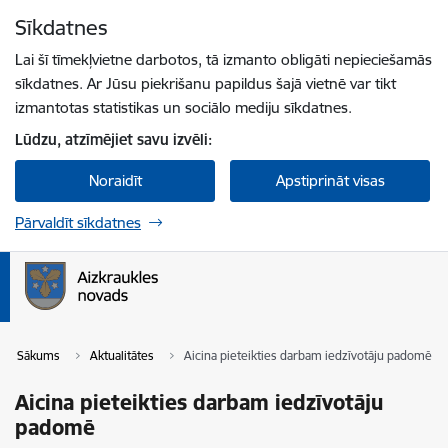
Pāriet uz lapas saturu
Sīkdatnes
Spied
lai meklētu
Enter
Lai šī tīmekļvietne darbotos, tā izmanto obligāti nepieciešamās
sīkdatnes. Ar Jūsu piekrišanu papildus šajā vietnē var tikt
izmantotas statistikas un sociālo mediju sīkdatnes.
Lūdzu, atzīmējiet savu izvēli:
Noraidīt
Apstiprināt visas
Pārvaldīt sīkdatnes
Sākums
Aktualitātes
Aicina pieteikties darbam iedzīvotāju padomē
Aicina pieteikties darbam iedzīvotāju
padomē