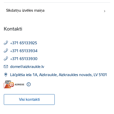
Sīkdatņu izvēles maiņa
Kontakti
+371 65133925
+371 65133934
+371 65133930
E-pasts:
dome@aizkraukle.lv
Lāčplēša iela 1A, Aizkraukle, Aizkraukles novads, LV 5101
Visi kontakti