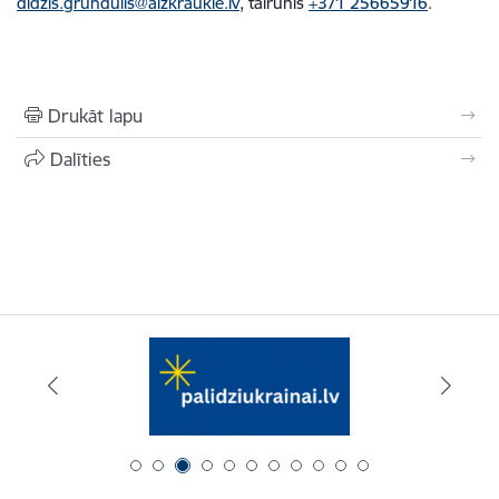
didzis.grundulis@aizkraukle.lv
, tālrunis
+371 25665916
.
Drukāt lapu
Dalīties