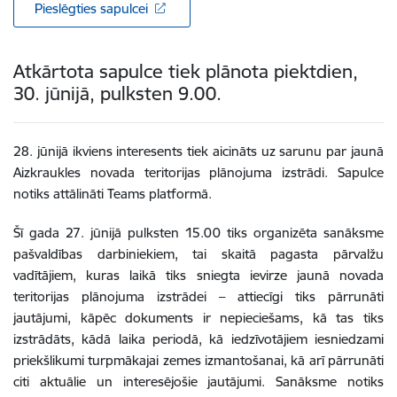
Pieslēgties sapulcei
Atkārtota sapulce tiek plānota piektdien,
30. jūnijā, pulksten 9.00.
28. jūnijā ikviens interesents tiek aicināts uz sarunu par jaunā
Aizkraukles novada teritorijas plānojuma izstrādi. Sapulce
notiks attālināti Teams platformā.
Šī gada 27. jūnijā pulksten 15.00 tiks organizēta sanāksme
pašvaldības darbiniekiem, tai skaitā pagasta pārvalžu
vadītājiem, kuras laikā tiks sniegta ievirze jaunā novada
teritorijas plānojuma izstrādei – attiecīgi tiks pārrunāti
jautājumi, kāpēc dokuments ir nepieciešams, kā tas tiks
izstrādāts, kādā laika periodā, kā iedzīvotājiem iesniedzami
priekšlikumi turpmākajai zemes izmantošanai, kā arī pārrunāti
citi aktuālie un interesējošie jautājumi. Sanāksme notiks