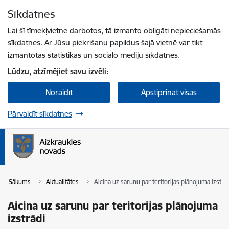
Pāriet uz lapas saturu
Sīkdatnes
Spied
lai meklētu
Enter
Lai šī tīmekļvietne darbotos, tā izmanto obligāti nepieciešamās
sīkdatnes. Ar Jūsu piekrišanu papildus šajā vietnē var tikt
izmantotas statistikas un sociālo mediju sīkdatnes.
Lūdzu, atzīmējiet savu izvēli:
Noraidīt
Apstiprināt visas
Pārvaldīt sīkdatnes
Sākums
Aktualitātes
Aicina uz sarunu par teritorijas plānojuma izstrā
Aicina uz sarunu par teritorijas plānojuma
izstrādi