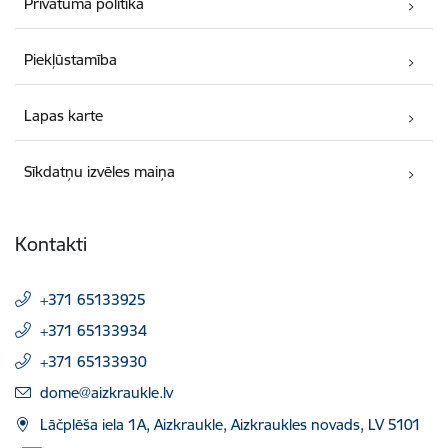
Privātuma politika
Piekļūstamība
Lapas karte
Sīkdatņu izvēles maiņa
Kontakti
+371 65133925
+371 65133934
+371 65133930
E-pasts:
dome@aizkraukle.lv
Lāčplēša iela 1A, Aizkraukle, Aizkraukles novads, LV 5101