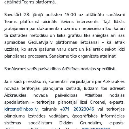
attālināti Teams platformā.
Savukārt 28. jūnijā pulksten 15.00 uz attālinātu sanāksmi
Teams platformā aicināts ikviens interesents. Tajā līdzās
jautājumiem par dokumenta nozīmi un nepieciešamību, kā arī
tā izstrādes metodiku un laika grafiku tiks sniegtas arī īsas
apmācības GeoLatvija.lv platformas lietošanai – kā ātrāk
uzzināt, ko savā īpašumā varu darīt un kā ērtāk sekot līdzi
plānošanas procesam. Sanāksme tiks organizēta attālināti.
Sanāksmes vadīs pašvaldības Attīstības nodaļas speciālisti.
Ja ir kādi priekšlikumi, komentāri vai jautājumi par Aizkraukles
novada teritorijas plānojuma izstrādi, lūdzam tos adresēt
Aizkraukles novada pašvaldības Attīstības nodaļas
speciālistiem – teritorijas plānotājai Ilzei Circenei, e-pasts:
icircene@inbox.lv
, tālrunis
+371 28323046
vai teritorijas
plānojuma izstrādes vadītājam, ģeogrāfiskās informācijas
sistēmas speciālistam Didzim Grundulim, e-pasts: