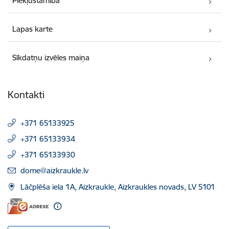
Piekļūstamība
Lapas karte
Sīkdatņu izvēles maiņa
Kontakti
+371 65133925
+371 65133934
+371 65133930
E-pasts:
dome@aizkraukle.lv
Lāčplēša iela 1A, Aizkraukle, Aizkraukles novads, LV 5101