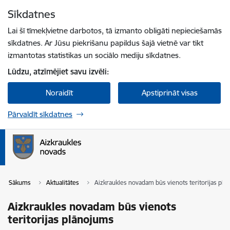
Pāriet uz lapas saturu
Sīkdatnes
Spied
lai meklētu
Enter
Lai šī tīmekļvietne darbotos, tā izmanto obligāti nepieciešamās
sīkdatnes. Ar Jūsu piekrišanu papildus šajā vietnē var tikt
izmantotas statistikas un sociālo mediju sīkdatnes.
Lūdzu, atzīmējiet savu izvēli:
Noraidīt
Apstiprināt visas
Pārvaldīt sīkdatnes
Sākums
Aktualitātes
Aizkraukles novadam būs vienots teritorijas pl
Aizkraukles novadam būs vienots
teritorijas plānojums