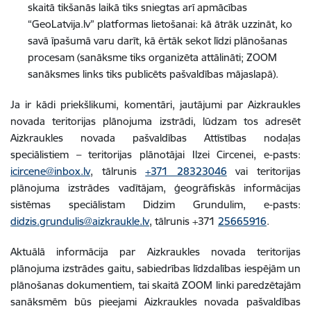
skaitā tikšanās laikā tiks sniegtas arī apmācības
“GeoLatvija.lv” platformas lietošanai: kā ātrāk uzzināt, ko
savā īpašumā varu darīt, kā ērtāk sekot līdzi plānošanas
procesam (sanāksme tiks organizēta attālināti; ZOOM
sanāksmes links tiks publicēts pašvaldības mājaslapā).
Ja ir kādi priekšlikumi, komentāri, jautājumi par Aizkraukles
novada teritorijas plānojuma izstrādi, lūdzam tos adresēt
Aizkraukles novada pašvaldības Attīstības nodaļas
speciālistiem – teritorijas plānotājai Ilzei Circenei, e-pasts:
icircene@inbox.lv
, tālrunis
+371 28323046
vai teritorijas
plānojuma izstrādes vadītājam, ģeogrāfiskās informācijas
sistēmas speciālistam Didzim Grundulim, e-pasts:
didzis.grundulis@aizkraukle.lv
, tālrunis +371
25665916
.
Aktuālā informācija par Aizkraukles novada teritorijas
plānojuma izstrādes gaitu, sabiedrības līdzdalības iespējām un
plānošanas dokumentiem, tai skaitā ZOOM linki paredzētajām
sanāksmēm būs pieejami Aizkraukles novada pašvaldības