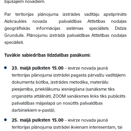
bijušajiem novadiem.
Par teritorijas plānojuma izstrādes vadītāju apstiprināts
Aizkraukles novada pašvaldības Attīstības nodaļas
ģeogrāfiskās informācijas sistēmas speciālists Didzis
Grundulis. Plānojumu izstrādā pašvaldības Attīstības nodaļas
speciālisti.
Tuvākie sabiedrības līdzdalības pasākumi:
23. maijā pulksten 15.00
– ievirze novada jaunā
teritorijas plānojuma izstrādei pagasta pārvalžu vadītājiem:
dokumenta būtība, izstrādes metodika, materiālu
pieejamība, priekšlikumu iesniegšana (sanāksme tiks
organizēta attālināti; ZOOM sanāksmes links tiks publicēts
pašvaldības mājaslapā un nosūtīts pašvaldības
darbiniekiem e-pastā).
25. maijā pulksten 15.00
– ievirze novada jaunā
teritorijas plānojuma izstrādei ikvienam interesentam, tai