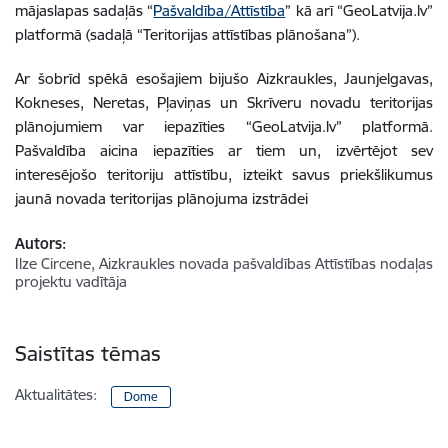
mājaslapas sadaļās “
Pašvaldība/Attīstība
” kā arī “GeoLatvija.lv”
platformā (sadaļā “Teritorijas attīstības plānošana”).
Ar šobrīd spēkā esošajiem bijušo Aizkraukles, Jaunjelgavas,
Kokneses, Neretas, Pļaviņas un Skrīveru novadu teritorijas
plānojumiem var iepazīties “GeoLatvija.lv” platformā.
Pašvaldība aicina iepazīties ar tiem un, izvērtējot sev
interesējošo teritoriju attīstību, izteikt savus priekšlikumus
jaunā novada teritorijas plānojuma izstrādei
Autors:
Ilze Circene, Aizkraukles novada pašvaldības Attīstības nodaļas
projektu vadītāja
Saistītas tēmas
Aktualitātes:
Dome