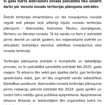
Šī gada martā Aizkraukles novada pašvaldībā tika uzsākts
darbs pie vienota novada teritorijas plānojuma izstrādes.
Šobrīd teritorijas izmantošanu un tās nosacījumus novadā
regulē seši pieejas ziņā atšķirīgi bijušo novadu teritorijas
plānojumi – Aizkraukles, Kokneses, Pļaviņu, Jaunjelgavas,
Skrīveru un Neretas novada. Tā kā vairāki no tiem ir izstrādāti
pirms desmit un vairāk gadiem, tos nepieciešams izvērtēt un
aktualizēt, izstrādājot vienotus attīstības nosacījumus visai
novada teritorijai.
Teritorijas plānojuma izstrāde ir komplicēts un laikietilpīgs
process, un to pašvaldībā paredzēts izstrādāt līdz 2025. gada
maijam. Tā ietvaros tiks veikti gan izpētes darbi, gan teritorijas
apsekošana dabā, gan arī tiks organizēti vairāki sabiedrības
līdzdalības pasākumi. Aizkraukles novada teritorijas plānojuma
pirmo redakciju plānots izstrādāt līdz 2024. gada aprīlim un
nodot četru nedēļu garai publiskai apspriešanai. Apspriešanas
ietvaros tikšanās ar iedzīvotājiem tiks organizētas katrā no