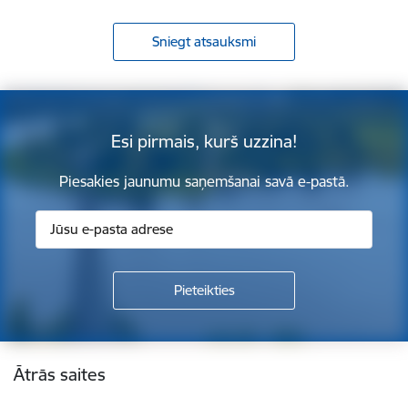
Sniegt atsauksmi
Esi pirmais, kurš uzzina!
Piesakies jaunumu saņemšanai savā e-pastā.
Kājene
Ātrās saites