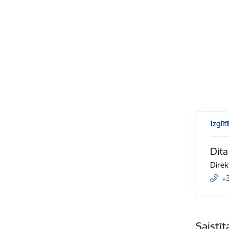
Izglī
Dita
Direk
+
Saistī