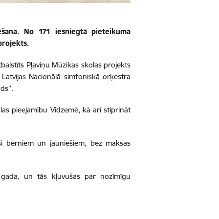
šana. No 171 iesniegtā pieteikuma
projekts.
balstīts Pļaviņu Mūzikas skolas projekts
Latvijas Nacionālā simfoniskā orķestra
ds”.
las pieejamību Vidzemē, kā arī stiprināt
ši bērniem un jauniešiem, bez maksas
 gada, un tās kļuvušas par nozīmīgu