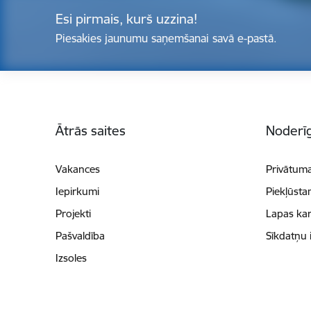
Esi pirmais, kurš uzzina!
Piesakies jaunumu saņemšanai savā e-pastā.
Kājene
Ātrās saites
Noderīg
Vakances
Privātuma
Iepirkumi
Piekļūsta
Projekti
Lapas kar
Pašvaldība
Sīkdatņu 
Izsoles