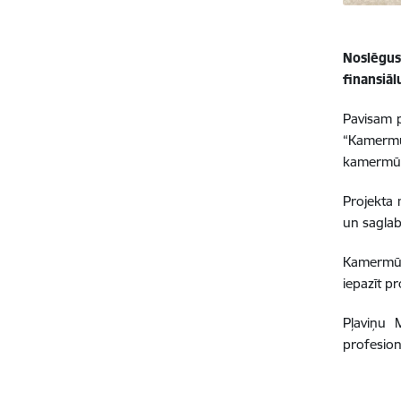
Noslēgu
finansiāl
Pavisam p
“Kamermūz
kamermūz
Projekta 
un saglab
Kamermūz
iepazīt p
Pļaviņu 
profesion