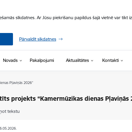
iešamās sīkdatnes. Ar Jūsu piekrišanu papildus šajā vietnē var tikt i
Pārvaldīt sīkdatnes
Novads
Pakalpojumi
Aktualitātes
Kontakti
ienas Pļaviņās 2026”
tīts projekts “Kamermūzikas dienas Pļaviņās
ņot tekstu
06.05.2026.