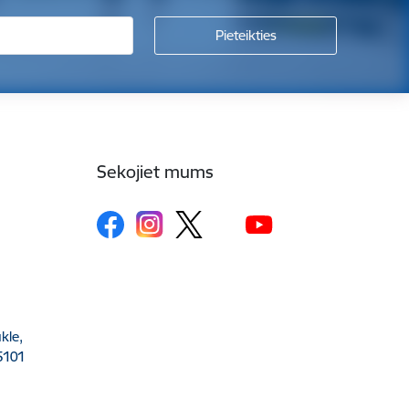
Sekojiet mums
kle,
5101