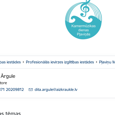
tības iestādes
Profesionālās ievirzes izglītības iestādes
Pļaviņu 
 Ārgule
tore
371 20209812
E-pasts:
dita.argule@aizkraukle.lv
tas tēmas