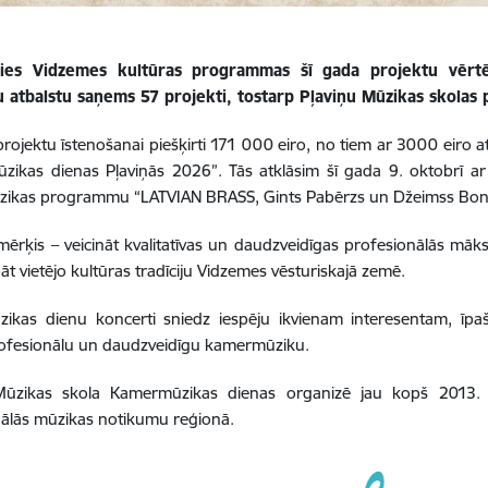
sies Vidzemes kultūras programmas šī gada projektu vērtē
u atbalstu saņems 57 projekti, tostarp Pļaviņu Mūzikas skolas 
rojektu īstenošanai piešķirti 171 000 eiro, no tiem ar 3000 eiro at
ikas dienas Pļaviņās 2026”. Tās atklāsim šī gada 9. oktobrī ar 
ikas programmu “LATVIAN BRASS, Gints Pabērzs un Džeimss Bon
mērķis – veicināt kvalitatīvas un daudzveidīgas profesionālās māks
āt vietējo kultūras tradīciju Vidzemes vēsturiskajā zemē.
ikas dienu koncerti sniedz iespēju ikvienam interesentam, īpa
rofesionālu un daudzveidīgu kamermūziku.
Mūzikas skola Kamermūzikas dienas organizē jau kopš 2013.
ālās mūzikas notikumu reģionā.