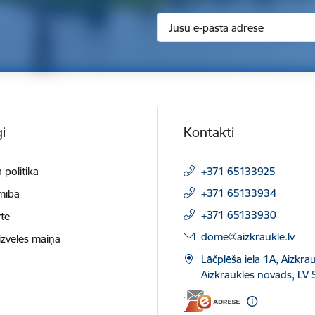
i
Kontakti
 politika
+371 65133925
+371 65133934
mība
+371 65133930
te
E-pasts:
dome@aizkraukle.lv
izvēles maiņa
Lāčplēša iela 1A, Aizkrau
Aizkraukles novads, LV 