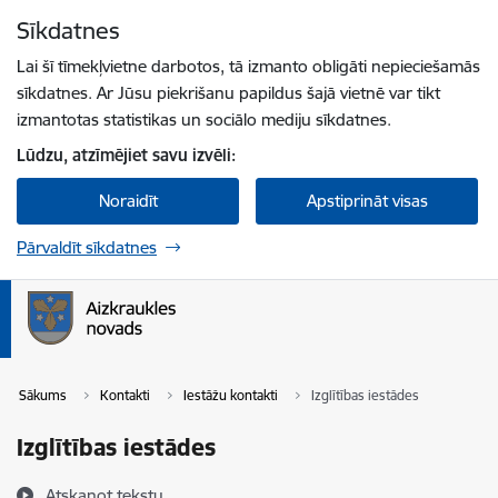
Pāriet uz lapas saturu
Sīkdatnes
Spied
lai meklētu
Enter
Lai šī tīmekļvietne darbotos, tā izmanto obligāti nepieciešamās
sīkdatnes. Ar Jūsu piekrišanu papildus šajā vietnē var tikt
izmantotas statistikas un sociālo mediju sīkdatnes.
Lūdzu, atzīmējiet savu izvēli:
Noraidīt
Apstiprināt visas
Pārvaldīt sīkdatnes
Sākums
Kontakti
Iestāžu kontakti
Izglītības iestādes
Izglītības iestādes
Atskaņot tekstu