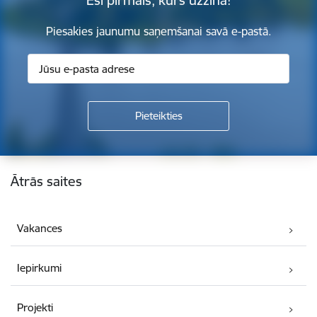
Piesakies jaunumu saņemšanai savā e-pastā.
Kājene
Ātrās saites
Vakances
Iepirkumi
Projekti