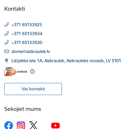
Kontakti
+371 65133925
+371 65133934
+371 65133930
E-pasts:
dome@aizkraukle.lv
Lāčplēša iela 1A, Aizkraukle, Aizkraukles novads, LV 5101
Visi kontakti
Sekojiet mums