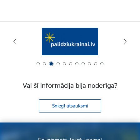
Vai šī informācija bija noderīga?
Sniegt atsauksmi
Esi pirmais, kurš uzzina!