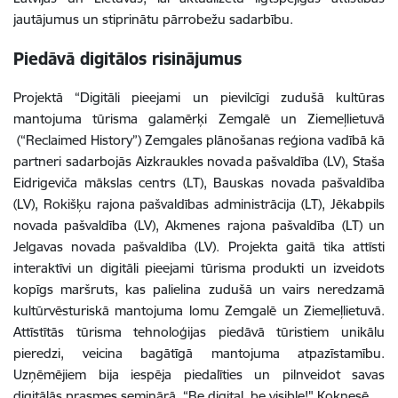
jautājumus un stiprinātu pārrobežu sadarbību.
Piedāvā digitālos risinājumus
Projektā “Digitāli pieejami un pievilcīgi zudušā kultūras
mantojuma tūrisma galamērķi Zemgalē un Ziemeļlietuvā
(“Reclaimed History”) Zemgales plānošanas reģiona vadībā kā
partneri sadarbojās Aizkraukles novada pašvaldība (LV), Staša
Eidrigeviča mākslas centrs (LT), Bauskas novada pašvaldība
(LV), Rokišķu rajona pašvaldības administrācija (LT), Jēkabpils
novada pašvaldība (LV), Akmenes rajona pašvaldība (LT) un
Jelgavas novada pašvaldība (LV). Projekta gaitā tika attīsti
interaktīvi un digitāli pieejami tūrisma produkti un izveidots
kopīgs maršruts, kas palielina zudušā un vairs neredzamā
kultūrvēsturiskā mantojuma lomu Zemgalē un Ziemeļlietuvā.
Attīstītās tūrisma tehnoloģijas piedāvā tūristiem unikālu
pieredzi, veicina bagātīgā mantojuma atpazīstamību.
Uzņēmējiem bija iespēja piedalīties un pilnveidot savas
digitālās prasmes seminārā “Be digital, be visible!" Koknesē.