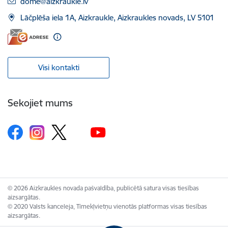
E-pasts:
dome@aizkraukle.lv
Lāčplēša iela 1A, Aizkraukle, Aizkraukles novads, LV 5101
Visi kontakti
Sekojiet mums
© 2026 Aizkraukles novada pašvaldība, publicētā satura visas tiesības
aizsargātas.
© 2020 Valsts kanceleja, Tīmekļvietņu vienotās platformas visas tiesības
aizsargātas.