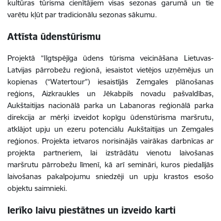
kultūras tūrisma cienītājiem visas sezonas garumā un tie
varētu kļūt par tradicionālu sezonas sākumu.
Attīsta ūdenstūrismu
Projektā “Ilgtspējīga ūdens tūrisma veicināšana Lietuvas-
Latvijas pārrobežu reģionā, iesaistot vietējos uzņēmējus un
kopienas (“Watertour”)
iesaistījās Zemgales plānošanas
reģions, Aizkraukles un Jēkabpils novadu pašvaldības,
Aukštaitijas nacionālā parka un Labanoras reģionālā parka
direkcija ar mērķi izveidot kopīgu ūdenstūrisma maršrutu,
atklājot upju un ezeru potenciālu Aukštaitijas un Zemgales
reģionos. Projekta ietvaros norisinājās vairākas darbnīcas ar
projekta partneriem, lai izstrādātu vienotu laivošanas
maršrutu pārrobežu līmenī, kā arī semināri, kuros piedalījās
laivošanas pakalpojumu sniedzēji un upju krastos esošo
objektu saimnieki.
Ierīko laivu piestātnes un izveido karti