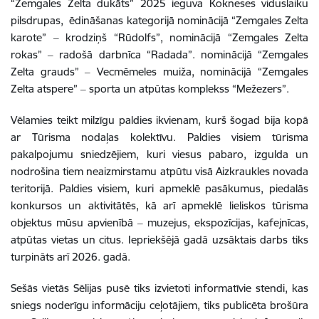
“Zemgales Zelta dukāts” 2025 ieguva Kokneses viduslaiku
pilsdrupas, ēdināšanas kategorijā nominācijā “Zemgales Zelta
karote” ‒ krodziņš “Rūdolfs”, nominācijā “Zemgales Zelta
rokas” ‒ radošā darbnīca “Radada”. nominācijā “Zemgales
Zelta grauds” ‒ Vecmēmeles muiža, nominācijā “Zemgales
Zelta atspere” ‒ sporta un atpūtas komplekss “Mežezers”.
Vēlamies teikt milzīgu paldies ikvienam, kurš šogad bija kopā
ar Tūrisma nodaļas kolektīvu. Paldies visiem tūrisma
pakalpojumu sniedzējiem, kuri viesus pabaro, izgulda un
nodrošina tiem neaizmirstamu atpūtu visā Aizkraukles novada
teritorijā. Paldies visiem, kuri apmeklē pasākumus, piedalās
konkursos un aktivitātēs, kā arī apmeklē lieliskos tūrisma
objektus mūsu apvienībā ‒ muzejus, ekspozīcijas, kafejnīcas,
atpūtas vietas un citus. Iepriekšējā gadā uzsāktais darbs tiks
turpināts arī 2026. gadā.
S
ešās vietās Sēlijas pusē tiks izvietoti informatīvie stendi, kas
sniegs noderīgu informāciju ceļotājiem, tiks publicēta brošūra