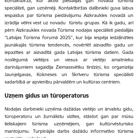
kontaktbirža, kur aktīvi piedalījās gan novada tūrisma
speciālisti, gan uzņēmēji. Kontaktbiržas dalībnieki guva labus
iespaidus par tūrisma piedāvājumu Aizkraukles novadā un
izrādīja vēlmi vest uz novadu tūristu grupas. Kā ik gadu, arī
pērn Aizkraukles novada Tūrisma nodaļas speciālisti piedalījās
“Latvijas Tūrisma forumā 2025”, kur bija iespēja iedziļināties
jaunākajās tūrisma tendencēs, novērtēt aizvadīto gadu un
iepazīties ar aizvadītā gada Latvijas tūrisma datiem. Gada
noslēgumā vietējos un viesus ar vietējo amatnieku
darinājumiem sagaidīja Ziemassvētku tirdziņi, ko organizēja
Jaunjelgavas, Kokneses un Skrīveru tūrisma speciālisti
sadarbībā ar apvienību pārvaldēm un kultūras centriem.
Uzņem gidus un tūroperatorus
Nodaļas darbinieki uzņēma dažādas vietējo un ārvalstu gidu,
tūroperatoru un žurnālistu vizītes, stāstot gan par mūsu
lieliskajiem tūrisma uzņēmējiem, gan kultūrvēsturisko
mantojumu. Turpinājās darbs dažādu informatīvo tūrisma