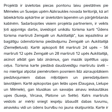
Projektā ir izvietotas piecas pontonu laivu piestātnes pie
Mēmeles un Susejas upēm Aizkraukles novada teritorijā, kā arī
labiekārtota apkārtne ar izvietotām lapenēm un pārģērbšanās
kabīnēm. Sadarbojoties visiem projekta partneriem, ir veikts
ļoti apjomīgs darbs, izveidojot unikālu tūrisma karti “Ūdens
tūrisma maršruti Zemgalē un Aukštaitijā”, kas iepazīstina ar
bagātīgu ūdenstūrisma piedāvājumu Zemgalē un Aukštaitijā
(Ziemeļlietuvā). Kartē apkopoti 84 maršruti 24 upēs – 56
maršruti 12 upēs Zemgalē un 28 maršruti 12 upēs Aukštaitijā,
aicinot atklāt gan labi zināmus, gan mazāk izpētītus upju
ceļus. Tūrisma karte piedāvā daudzveidīgu maršrutu izvēli –
no mierīgai atpūtai piemērotiem posmiem līdz aizraujošākiem
piedzīvojumiem dabas mīļotājiem un pieredzējušiem
laivotājiem. Kartē apkopotas gan lielās upes (Daugava, Lielupe
un Mēmele), gan klusākas un savvaļas ainavu ieskautākas
upes (Suseja, Vircava, Platone un Svēte). Katrs maršruts
veidots ar mērķi sniegt iespēju izbaudīt dabas tuvumu,
ainavisku vidi un ūdens burvību no jauna skatpunkta. Karte ir