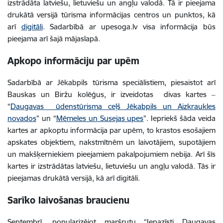
izstrādāta latviešu, lietuviešu un angļu valodā. Tā ir pieejama
drukātā versijā tūrisma informācijas centros un punktos, kā
arī
digitāli
. Sadarbībā ar upesoga.lv visa informācija būs
pieejama arī šajā mājaslapā.
Apkopo informāciju par upēm
Sadarbībā ar Jēkabpils tūrisma speciālistiem, piesaistot arī
Bauskas un Biržu kolēģus, ir izveidotas divas kartes ‒
“
Daugavas ūdenstūrisma ceļš Jēkabpils un Aizkraukles
novados
” un “
Mēmeles un Susejas upes
”. Iepriekš šāda veida
kartes ar apkoptu informācija par upēm, to krastos esošajiem
apskates objektiem, nakstmītnēm un laivotājiem, supotājiem
un makšķerniekiem pieejamiem pakalpojumiem nebija. Arī šīs
kartes ir izstrādātas latviešu, lietuviešu un angļu valodā. Tās ir
pieejamas drukātā versijā, kā arī digitāli.
Sarīko laivošanas braucienu
Septembrī, popularizējot maršrutu “Iepazīsti Daugavas