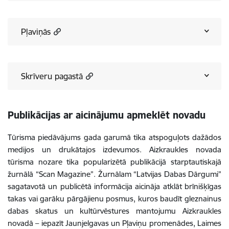
Pļaviņās
Skrīveru pagastā
Publikācijas ar aicinājumu apmeklēt novadu
Tūrisma piedāvājums gada garumā tika atspoguļots dažādos
medijos un drukātajos izdevumos. Aizkraukles novada
tūrisma nozare tika popularizētā publikācijā starptautiskajā
žurnālā “Scan Magazine”. Žurnālam “Latvijas Dabas Dārgumi”
sagatavotā un publicētā informācija aicināja atklāt brīnišķīgas
takas vai garāku pārgājienu posmus, kuros baudīt gleznainus
dabas skatus un kultūrvēstures mantojumu Aizkraukles
novadā – iepazīt Jaunjelgavas un Pļaviņu promenādes, Laimes