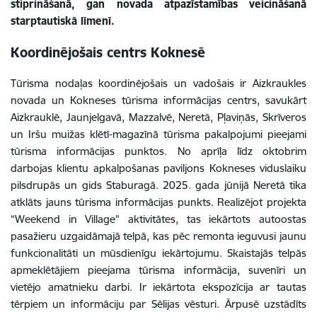
stiprināšanā, gan novada atpazīstamības veicināšanā
starptautiskā līmenī.
Koordinējošais centrs Koknesē
Tūrisma nodaļas koordinējošais un vadošais ir Aizkraukles
novada un Kokneses tūrisma informācijas centrs, savukārt
Aizkrauklē, Jaunjelgavā, Mazzalvē, Neretā, Pļaviņās, Skrīveros
un Iršu muižas klētī-magazīnā tūrisma pakalpojumi pieejami
tūrisma informācijas punktos. No aprīļa līdz oktobrim
darbojas klientu apkalpošanas paviljons Kokneses viduslaiku
pilsdrupās un gids Staburagā. 2025. gada jūnijā Neretā tika
atklāts jauns tūrisma informācijas punkts. Realizējot projekta
“Weekend in Village” aktivitātes, tas iekārtots autoostas
pasažieru uzgaidāmajā telpā, kas pēc remonta ieguvusi jaunu
funkcionalitāti un mūsdienīgu iekārtojumu. Skaistajās telpās
apmeklētājiem pieejama tūrisma informācija, suvenīri un
vietējo amatnieku darbi. Ir iekārtota ekspozīcija ar tautas
tērpiem un informāciju par Sēlijas vēsturi. Ārpusē uzstādīts