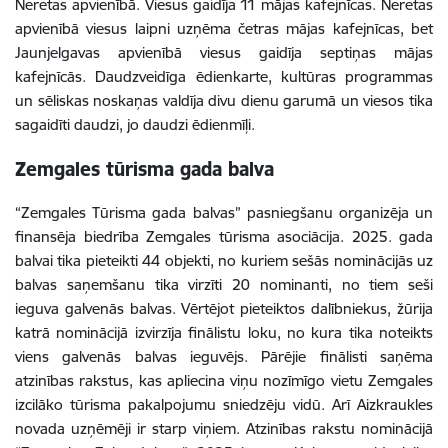
Neretas apvienībā. Viesus gaidīja 11 mājas kafejnīcas. Neretas
apvienībā viesus laipni uzņēma četras mājas kafejnīcas, bet
Jaunjelgavas apvienībā viesus gaidīja septiņas mājas
kafejnīcās. Daudzveidīga ēdienkarte, kultūras programmas
un sēliskas noskaņas valdīja divu dienu garumā un viesos tika
sagaidīti daudzi, jo daudzi ēdienmīļi.
Zemgales tūrisma gada balva
“Zemgales Tūrisma gada balvas” pasniegšanu organizēja un
finansēja biedrība Zemgales tūrisma asociācija. 2025. gada
balvai tika pieteikti 44 objekti, no kuriem sešās nominācijās uz
balvas saņemšanu tika virzīti 20 nominanti, no tiem seši
ieguva galvenās balvas. Vērtējot pieteiktos dalībniekus, žūrija
katrā nominācijā izvirzīja finālistu loku, no kura tika noteikts
viens galvenās balvas ieguvējs. Pārējie finālisti saņēma
atzinības rakstus, kas apliecina viņu nozīmīgo vietu Zemgales
izcilāko tūrisma pakalpojumu sniedzēju vidū. Arī Aizkraukles
novada uzņēmēji ir starp viņiem. Atzinības rakstu nominācijā