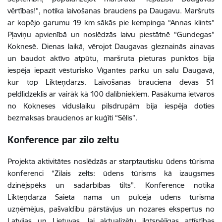
vērtības!”, notika laivošanas brauciens pa Daugavu. Maršruts
ar kopējo garumu 19 km sākās pie kempinga “Annas klints”
Pļaviņu apvienībā un noslēdzās laivu piestātnē “Gundegas”
Koknesē. Dienas laikā, vērojot Daugavas gleznainās ainavas
un baudot aktīvo atpūtu, maršruta pieturas punktos bija
iespēja iepazīt vēsturisko Vīgantes parku un salu Daugavā,
kur top Likteņdārzs. Laivošanas braucienā devās 51
peldlīdzeklis ar vairāk kā 100 dalībniekiem. Pasākuma ietvaros
no Kokneses viduslaiku pilsdrupām bija iespēja doties
bezmaksas braucienos ar kuģīti “Sēlis”.
Konference par zilo zeltu
Projekta aktivitātes noslēdzās ar starptautisku ūdens tūrisma
konferenci “Zilais zelts: ūdens tūrisms kā izaugsmes
dzinējspēks un sadarbības tilts”. Konference notika
Likteņdārza Saieta namā un pulcēja ūdens tūrisma
uzņēmējus, pašvaldību pārstāvjus un nozares ekspertus no
Latvijas un Lietuvas, lai aktualizētu ilgtspējīgas attīstības