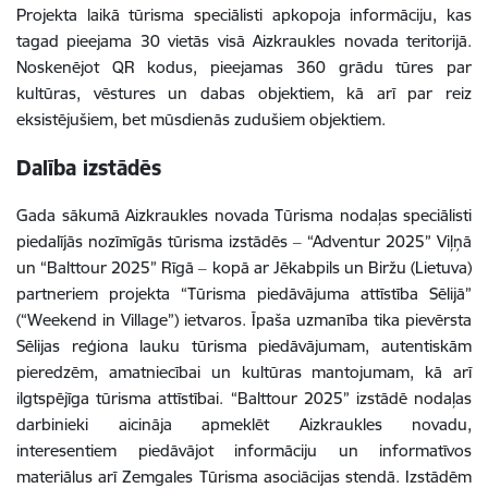
Projekta laikā tūrisma speciālisti apkopoja informāciju, kas
tagad pieejama 30 vietās visā Aizkraukles novada teritorijā.
Noskenējot QR kodus, pieejamas 360 grādu tūres par
kultūras, vēstures un dabas objektiem, kā arī par reiz
eksistējušiem, bet mūsdienās zudušiem objektiem.
Dalība izstādēs
Gada sākumā Aizkraukles novada Tūrisma nodaļas speciālisti
piedalījās nozīmīgās tūrisma izstādēs ‒ “Adventur 2025” Viļņā
un “Balttour 2025” Rīgā ‒ kopā ar Jēkabpils un Biržu (Lietuva)
partneriem projekta “Tūrisma piedāvājuma attīstība Sēlijā”
(“Weekend in Village”) ietvaros. Īpaša uzmanība tika pievērsta
Sēlijas reģiona lauku tūrisma piedāvājumam, autentiskām
pieredzēm, amatniecībai un kultūras mantojumam, kā arī
ilgtspējīga tūrisma attīstībai. “Balttour 2025” izstādē nodaļas
darbinieki aicināja apmeklēt Aizkraukles novadu,
interesentiem piedāvājot informāciju un informatīvos
materiālus arī Zemgales Tūrisma asociācijas stendā. Izstādēm