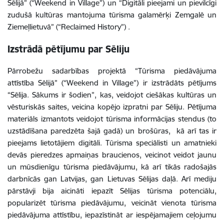
Sēlijā” (“Weekend in Village”) un “Digitāli pieejami un pievilcīgi
zudušā kultūras mantojuma tūrisma galamērķi Zemgalē un
Ziemeļlietuvā” (“Reclaimed History”) .
Izstrādā pētījumu par Sēliju
Pārrobežu sadarbības projektā “Tūrisma piedāvājuma
attīstība Sēlijā” (“Weekend in Village”)
ir izstrādāts pētījums
“Sēlija. Sākums ir šodien”, kas, veidojot ciešākas kultūras un
vēsturiskās saites, veicina kopējo izpratni par Sēliju. Pētījuma
materiāls izmantots veidojot tūrisma informācijas stendus (to
uzstādīšana paredzēta šajā gadā) un brošūras, kā arī tas ir
pieejams lietotājiem digitāli. Tūrisma speciālisti un amatnieki
devās pieredzes apmaiņas braucienos, veicinot veidot jaunu
un mūsdienīgu tūrisma piedāvājumu, kā arī tikās radošajās
darbnīcās gan Latvijas, gan Lietuvas Sēlijas daļā. Arī mediju
pārstāvji bija aicināti iepazīt Sēlijas tūrisma potenciālu,
popularizēt tūrisma piedāvājumu, veicināt vienota tūrisma
piedāvājuma attīstību, iepazīstināt ar iespējamajiem ceļojumu