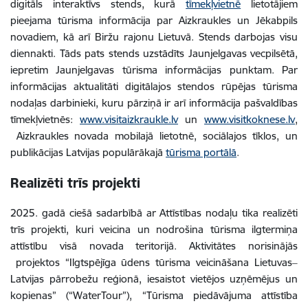
digitāls interaktīvs stends, kurā
tīmekļvietnē
lietotājiem
pieejama tūrisma informācija par Aizkraukles un Jēkabpils
novadiem, kā arī Biržu rajonu Lietuvā. Stends darbojas visu
diennakti. Tāds pats stends uzstādīts Jaunjelgavas vecpilsētā,
iepretim Jaunjelgavas tūrisma informācijas punktam. Par
informācijas aktualitāti digitālajos stendos rūpējas tūrisma
nodaļas darbinieki, kuru pārziņā ir arī informācija pašvaldības
tīmekļvietnēs:
www.visitaizkraukle.lv
un
www.visitkoknese.lv
,
Aizkraukles novada mobilajā lietotnē, sociālajos tīklos, un
publikācijas Latvijas populārākajā
tūrisma portālā
.
Realizēti trīs projekti
2025. gadā ciešā sadarbībā ar Attīstības nodaļu tika realizēti
trīs projekti, kuri veicina un nodrošina tūrisma ilgtermiņa
attīstību visā novada teritorijā. Aktivitātes norisinājās
projektos “Ilgtspējīga ūdens tūrisma veicināšana Lietuvas‒
Latvijas pārrobežu reģionā, iesaistot vietējos uzņēmējus un
kopienas” (“WaterTour”), “Tūrisma piedāvājuma attīstība