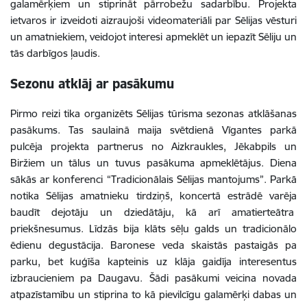
galamērķiem un stiprināt pārrobežu sadarbību. Projekta
ietvaros ir izveidoti aizraujoši videomateriāli par Sēlijas vēsturi
un amatniekiem, veidojot interesi apmeklēt un iepazīt Sēliju un
tās darbīgos ļaudis.
Sezonu atklāj ar pasākumu
Pirmo reizi tika organizēts Sēlijas tūrisma sezonas atklāšanas
pasākums. Tas saulainā maija svētdienā Vīgantes parkā
pulcēja projekta partnerus no Aizkraukles, Jēkabpils un
Biržiem un tālus un tuvus pasākuma apmeklētājus. Diena
sākās ar konferenci “Tradicionālais Sēlijas mantojums”. Parkā
notika Sēlijas amatnieku tirdziņš, koncertā estrādē varēja
baudīt dejotāju un dziedātāju, kā arī amatierteātra
priekšnesumus. Līdzās bija klāts sēļu galds un tradicionālo
ēdienu degustācija. Baronese veda skaistās pastaigās pa
parku, bet kuģīša kapteinis uz klāja gaidīja interesentus
izbraucieniem pa Daugavu. Šādi pasākumi veicina novada
atpazīstamību un stiprina to kā pievilcīgu galamērķi dabas un