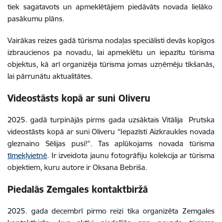
tiek sagatavots un apmeklētājiem piedāvāts novada lielāko
pasākumu plāns.
Vairākas reizes gadā tūrisma nodaļas speciālisti devās kopīgos
izbraucienos pa novadu, lai apmeklētu un iepazītu tūrisma
objektus, kā arī organizēja tūrisma jomas uzņēmēju tikšanās,
lai pārrunātu aktualitātes.
Videostāsts kopā ar suni Oliveru
2025. gadā turpinājās pirms gada uzsāktais Vitālija Prutska
videostāsts kopā ar suni Oliveru “Iepazīsti Aizkraukles novada
gleznaino Sēlijas pusi!”. Tas aplūkojams
novada tūrisma
tīmekļvietnē
.
Ir izveidota jaunu fotogrāfiju kolekcija ar tūrisma
objektiem, kuru autore ir Oksana Bebriša.
Piedalās Zemgales kontaktbiržā
2025. gada decembrī pirmo reizi tika organizēta Zemgales