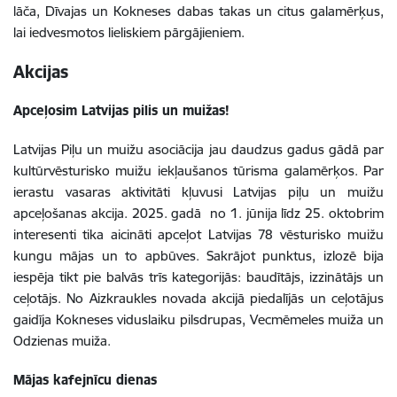
lāča, Dīvajas un Kokneses dabas takas un citus galamērķus,
lai iedvesmotos lieliskiem pārgājieniem.
Akcijas
Apceļosim Latvijas pilis un muižas!
Latvijas Piļu un muižu asociācija jau daudzus gadus gādā par
kultūrvēsturisko muižu iekļaušanos tūrisma galamērķos. Par
ierastu vasaras aktivitāti kļuvusi Latvijas piļu un muižu
apceļošanas akcija. 2025. gadā no 1. jūnija līdz 25. oktobrim
interesenti tika aicināti apceļot Latvijas 78 vēsturisko muižu
kungu mājas un to apbūves. Sakrājot punktus, izlozē bija
iespēja tikt pie balvās trīs kategorijās: baudītājs, izzinātājs un
ceļotājs. No Aizkraukles novada akcijā piedalījās un ceļotājus
gaidīja Kokneses viduslaiku pilsdrupas, Vecmēmeles muiža un
Odzienas muiža.
Mājas kafejnīcu dienas