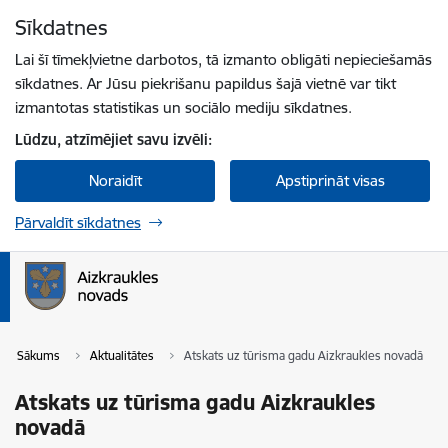
Pāriet uz lapas saturu
Sīkdatnes
Spied
lai meklētu
Enter
Lai šī tīmekļvietne darbotos, tā izmanto obligāti nepieciešamās
sīkdatnes. Ar Jūsu piekrišanu papildus šajā vietnē var tikt
izmantotas statistikas un sociālo mediju sīkdatnes.
Lūdzu, atzīmējiet savu izvēli:
Noraidīt
Apstiprināt visas
Pārvaldīt sīkdatnes
Sākums
Aktualitātes
Atskats uz tūrisma gadu Aizkraukles novadā
Atskats uz tūrisma gadu Aizkraukles
novadā