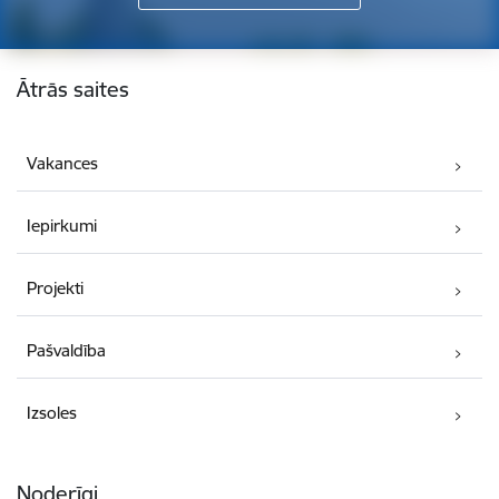
Kājene
Ātrās saites
Vakances
Iepirkumi
Projekti
Pašvaldība
Izsoles
Noderīgi