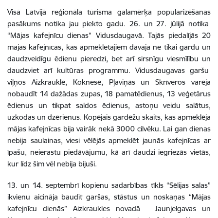
Visā Latvijā reģionāla tūrisma galamērķa popularizēšanas
pasākums notika jau piekto gadu. 26. un 27. jūlijā notika
“Mājas kafejnīcu dienas” Vidusdaugavā. Tajās piedalījās 20
mājas kafejnīcas, kas apmeklētājiem dāvāja ne tikai gardu un
daudzveidīgu ēdienu pieredzi, bet arī sirsnīgu viesmīlību un
daudzviet arī kultūras programmu. Vidusdaugavas garšu
viļņos Aizkrauklē, Koknesē, Pļaviņās un Skrīveros varēja
nobaudīt 14 dažādas zupas, 18 pamatēdienus, 13 veģetārus
ēdienus un tikpat saldos ēdienus, astoņu veidu salātus,
uzkodas un dzērienus. Kopējais gardēžu skaits, kas apmeklēja
mājas kafejnīcas bija vairāk nekā 3000 cilvēku. Lai gan dienas
nebija saulainas, viesi vēlējās apmeklēt jaunās kafejnīcas ar
īpašu, neierastu piedāvājumu, kā arī daudzi iegriezās vietās,
kur līdz šim vēl nebija bijuši.
13. un 14. septembrī kopienu sadarbības tīkls “Sēlijas salas”
ikvienu aicināja baudīt garšas, stāstus un noskaņas “Mājas
kafejnīcu dienās” Aizkraukles novadā – Jaunjelgavas un