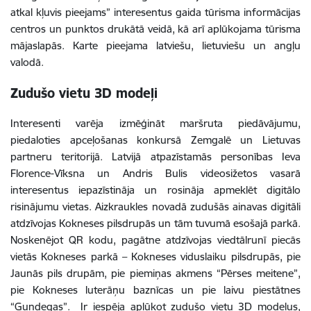
atkal kļuvis pieejams” interesentus gaida tūrisma informācijas
centros un punktos drukātā veidā, kā arī aplūkojama tūrisma
mājaslapās. Karte pieejama latviešu, lietuviešu un angļu
valodā.
Zudušo vietu 3D modeļi
Interesenti varēja izmēģināt maršruta piedāvājumu,
piedaloties apceļošanas konkursā Zemgalē un Lietuvas
partneru teritorijā. Latvijā atpazīstamās personības Ieva
Florence-Vīksna un Andris Bulis videosižetos vasarā
interesentus iepazīstināja un rosināja apmeklēt digitālo
risinājumu vietas. Aizkraukles novadā zudušās ainavas digitāli
atdzīvojas Kokneses pilsdrupās un tām tuvumā esošajā parkā.
Noskenējot QR kodu, pagātne atdzīvojas viedtālrunī piecās
vietās Kokneses parkā – Kokneses viduslaiku pilsdrupās, pie
Jaunās pils drupām, pie piemiņas akmens “Pērses meitene”,
pie Kokneses luterāņu baznīcas un pie laivu piestātnes
“Gundegas”. Ir iespēja aplūkot zudušo vietu 3D modeļus,