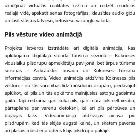
izmēģināt virtuālās realitātes režīmu un redzēt modeļus
reālajā vidē, apskatīt senas fotogrāfijas, klausīties audio gidu
un lasīt stāstus latviešu, lietuviešu vai angļu valodā.
Pils vēsture video animācijā
Projekta ietvaros izstrādāta arī digitālā animācija, kas
aplūkojama digitālajā stendā tūrisma sezonā – Kokneses
viduslaiku pilsdrupu apmeklētāju paviljonā, bet ārpus tūrisma
sezonas – Aizkraukles novada un Kokneses Tūrisma
informācijas centrā. Video animācija atdzīvina Kokneses pils
vēsturi – no tās varenības līdz mūsdienu drupām, piedāvājot
aplūkot, kā pils un tās apkārtne mainījusies astoņu gadsimtu
gaitā. Tajā redzama gan koka pils, gan mūra pils celtniecība,
pārtapšana par varenu cietoksni, kā arī pils pārbūves un
bojāejas laiks. Videoanimācijā atdzīvojas ainava pie
pilsdrupām, kad tās slējās augstā kalnā, un skatam paveras
arī plašais mūsdienu ūdens klajs pilsdrupu pakājē.