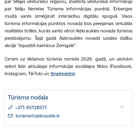
par Sēlijas vēsturisko reģionu, izvietota vēsturiskā informācija
par Sēliju Neretas Tūrisma informācijas punktā. Ērberģes
muižā varēs izmēģināt interaktīvu digitālu spoguli. Visos
tūrisma informācijas punktos novadā būs pieejamas virtuālās
realitātes brilles, kurās varēs vērot Aizkraukles novada tūrisma
piedāvājumu. Šajā gadā Aizkraukles novads uzsāks dalību
akcijā “Iepazīsti kaimiņus Zemgalē”.
Ceram uz tikšanos tūrisma norisēs 2026. gadā, un aicinām
sekot līdzi aktuālajai informācijai sociālajos tīklos (Facebook,
Instagram, TikTok) un
tīmekļvietnē
.
Tūrisma nodaļa
+371 65128571
E-pasts:
turisms@aizkraukle.lv