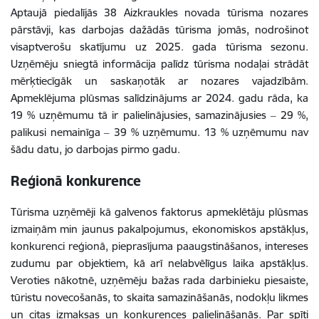
Aptaujā piedalījās 38 Aizkraukles novada tūrisma nozares
pārstāvji, kas darbojas dažādās tūrisma jomās, nodrošinot
visaptverošu skatījumu uz 2025. gada tūrisma sezonu.
Uzņēmēju sniegtā informācija palīdz tūrisma nodaļai strādāt
mērķtiecīgāk un saskaņotāk ar nozares vajadzībām.
Apmeklējuma plūsmas salīdzinājums ar 2024. gadu rāda, ka
19 % uzņēmumu tā ir palielinājusies, samazinājusies ‒ 29 %,
palikusi nemainīga ‒ 39 % uzņēmumu. 13 % uzņēmumu nav
šādu datu, jo darbojas pirmo gadu.
Reģionā konkurence
Tūrisma uzņēmēji kā galvenos faktorus apmeklētāju plūsmas
izmaiņām min jaunus pakalpojumus, ekonomiskos apstākļus,
konkurenci reģionā, pieprasījuma paaugstināšanos, intereses
zudumu par objektiem, kā arī nelabvēlīgus laika apstākļus.
Veroties nākotnē, uzņēmēju bažas rada darbinieku piesaiste,
tūristu novecošanās, to skaita samazināšanās, nodokļu likmes
un citas izmaksas un konkurences palielināšanās. Par spīti