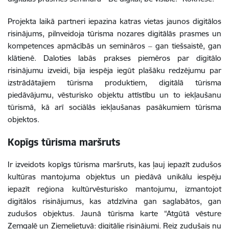
Projekta laikā partneri iepazina katras vietas jaunos digitālos
risinājums, pilnveidoja tūrisma nozares digitālās prasmes un
kompetences apmācībās un semināros ‒ gan tiešsaistē, gan
klātienē. Daloties labās prakses piemēros par digitālo
risinājumu izveidi, bija iespēja iegūt plašāku redzējumu par
izstrādātajiem tūrisma produktiem, digitālā tūrisma
piedāvājumu, vēsturisko objektu attīstību un to iekļaušanu
tūrismā, kā arī sociālās iekļaušanas pasākumiem tūrisma
objektos.
Kopīgs tūrisma maršruts
Ir izveidots kopīgs tūrisma maršruts, kas ļauj iepazīt zudušos
kultūras mantojuma objektus un piedāvā unikālu iespēju
iepazīt reģiona kultūrvēsturisko mantojumu, izmantojot
digitālos risinājumus, kas atdzīvina gan saglabātos, gan
zudušos objektus. Jaunā tūrisma karte “Atgūtā vēsture
Zemgalē un Ziemeļietuvā: digitālie risinājumi. Reiz zudušais nu