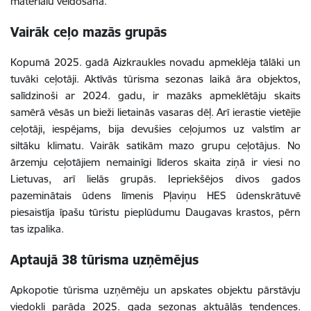
materiālu veidošanā.
Vairāk ceļo mazās grupās
Kopumā 2025. gadā Aizkraukles novadu apmeklēja tālāki un
tuvāki ceļotāji. Aktīvās tūrisma sezonas laikā āra objektos,
salīdzinoši ar 2024. gadu, ir mazāks apmeklētāju skaits
samērā vēsās un bieži lietainās vasaras dēļ. Arī ierastie vietējie
ceļotāji, iespējams, bija devušies ceļojumos uz valstīm ar
siltāku klimatu. Vairāk satikām mazo grupu ceļotājus. No
ārzemju ceļotājiem nemainīgi līderos skaita ziņā ir viesi no
Lietuvas, arī lielās grupās. Iepriekšējos divos gados
pazeminātais ūdens līmenis Pļaviņu HES ūdenskrātuvē
piesaistīja īpašu tūristu pieplūdumu Daugavas krastos, pērn
tas izpalika.
Aptaujā 38 tūrisma uzņēmējus
Apkopotie tūrisma uzņēmēju un apskates objektu pārstāvju
viedokļi parāda 2025. gada sezonas aktuālās tendences.