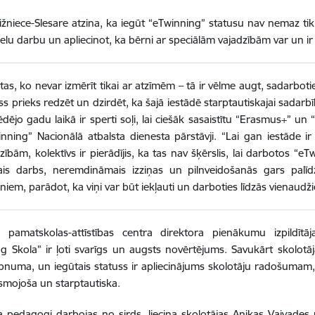
žniece-Slesare atzina, ka iegūt “eTwinning” statusu nav nemaz tik 
ielu darbu un apliecinot, ka bērni ar speciālām vajadzībām var un ir s
ietas, ko nevar izmērīt tikai ar atzīmēm – tā ir vēlme augt, sadarboti
ss prieks redzēt un dzirdēt, ka šajā iestādē starptautiskajai sadarbī
dējo gadu laikā ir sperti soļi, lai ciešāk sasaistītu “Erasmus+” un
nning” Nacionālā atbalsta dienesta pārstāvji. “Lai gan iestāde ir
zībām, kolektīvs ir pierādījis, ka tas nav šķērslis, lai darbotos “
vais darbs, neremdināmais izziņas un pilnveidošanās gars palīd
niem, parādot, ka viņi var būt iekļauti un darboties līdzās vienaudž
 pamatskolas-attīstības centra direktora pienākumu izpildītā
g Skola” ir ļoti svarīgs un augsts novērtējums. Savukārt skolotāja
epnuma, un iegūtais statuss ir apliecinājums skolotāju radošumam,
smojoša un starptautiska.
a pedagogi darbojas no sirds, liecina skolotājas Anikas Vaivades