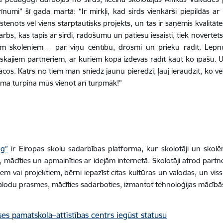
rīnumi” šī gada martā: “Ir mirkļi, kad sirds vienkārši piepildās a
īstenots vēl viens starptautisks projekts, un tas ir saņēmis kvalitāte
arbs, kas tapis ar sirdi, radošumu un patiesu iesaisti, tiek novērtē
em skolēniem ‒ par viņu centību, drosmi un prieku radīt. Lepn
iskajiem partneriem, ar kuriem kopā izdevās radīt kaut ko īpašu. U
ācos. Katrs no tiem man sniedz jaunu pieredzi, ļauj ieraudzīt, ko vē
sma turpina mūs vienot arī turpmāk!”
ng”
ir Eiropas skolu sadarbības platforma, kur skolotāji un skol
, mācīties un apmainīties ar idejām internetā. Skolotāji atrod partn
m vai projektiem, bērni iepazīst citas kultūras un valodas, un viss 
alodu prasmes, mācīties sadarboties, izmantot tehnoloģijas mācībā