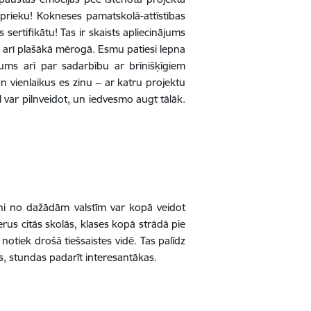
r prieku! Kokneses pamatskolā-attīstības
s sertifikātu! Tas ir skaists apliecinājums
ts arī plašākā mērogā. Esmu patiesi lepna
ums arī par sadarbību ar brīnišķīgiem
n vienlaikus es zinu ‒ ar katru projektu
l var pilnveidot, un iedvesmo augt tālāk.
ēni no dažādām valstīm var kopā veidot
erus citās skolās, klases kopā strādā pie
notiek drošā tiešsaistes vidē. Tas palīdz
s, stundas padarīt interesantākas.