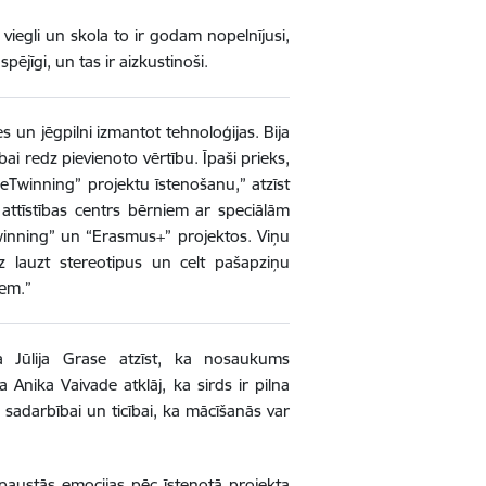
viegli un skola to ir godam nopelnījusi,
pējīgi, un tas ir aizkustinoši.
es un jēgpilni izmantot tehnoloģijas. Bija
bai redz pievienoto vērtību. Īpaši prieks,
 “eTwinning” projektu īstenošanu,” atzīst
 attīstības centrs bērniem ar speciālām
eTwinning” un “Erasmus+” projektos. Viņu
z lauzt stereotipus un celt pašapziņu
iem.”
ja Jūlija Grase atzīst, ka nosaukums
 Anika Vaivade atklāj, ka sirds ir pilna
 sadarbībai un ticībai, ka mācīšanās var
 paustās emocijas pēc īstenotā projekta