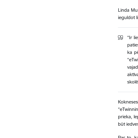
Linda Mui
ieguldot l
“Ir l
patie
ka pē
“eTwi
vajad
aktī
skolē
Kokneses
“eTwinnin
prieka, l
būt iedve
Par to, k