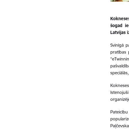
Kokneses
šogad ie
Latvijas 
Svinīgā 
pratības 
“eTwinni
pašvaldīb
speciālās
Kokneses
īstenojuš
organizēj
Pateicību
populariz
Paļčevska