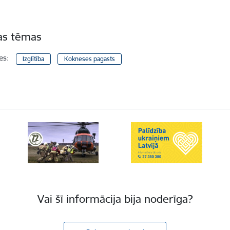
tas tēmas
es:
Izglītība
Kokneses pagasts
Vai šī informācija bija noderīga?