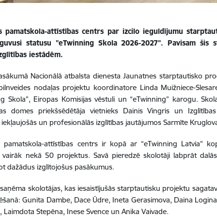
 pamatskola-attīstības centrs par izcilo ieguldījumu starptau
guvusi statusu "eTwinning Skola 2026-2027". Pavisam šis s
izglītības iestādēm.
pasākumā Nacionālā atbalsta dienesta Jaunatnes starptautisko p
pilnveides nodaļas projektu koordinatore Linda Muižniece-Slesar
ng Skola”, Eiropas Komisijas vēstuli un “eTwinning” karogu. Sk
as domes priekšsēdētāja vietnieks Dainis Vingris un Izglītības 
, iekļaujošās un profesionālās izglītības jautājumos Sarmīte Kruglov
 pamatskola-attīstības centrs ir kopā ar “eTwinning Latvia” k
i vairāk nekā 50 projektus. Savā pieredzē skolotāji labprāt dalās 
ot dažādus izglītojošus pasākumus.
 saņēma skolotājas, kas iesaistījušās starptautisku projektu sagatav
ēšanā: Gunita Dambe, Dace Ūdre, Ineta Gerasimova, Daina Logina, 
, Laimdota Stepēna, Inese Svence un Anika Vaivade.