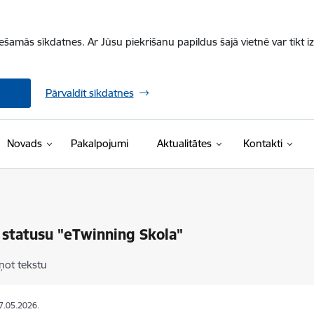
iešamās sīkdatnes. Ar Jūsu piekrišanu papildus šajā vietnē var tikt i
Pārvaldīt sīkdatnes
Novads
Pakalpojumi
Aktualitātes
Kontakti
 statusu "eTwinning Skola"
ņot tekstu
07.05.2026.