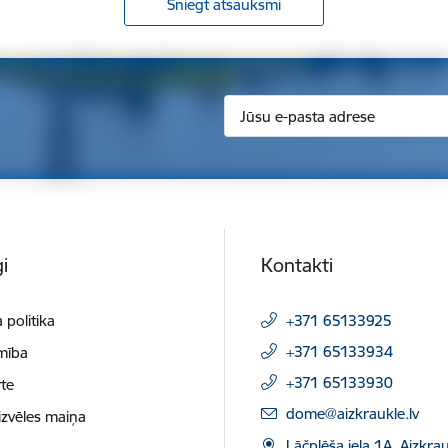
Sniegt atsauksmi
i
Kontakti
 politika
+371 65133925
+371 65133934
mība
+371 65133930
te
E-pasts:
dome@aizkraukle.lv
izvēles maiņa
Lāčplēša iela 1A, Aizkrau