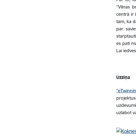
“Vilnas b
centrā ir 
tam, ka d
par savi
starptaut
es pati m
Lai iedve
Uzziņa
“eTwinni
projektus
uzdevumie
uzlabot v