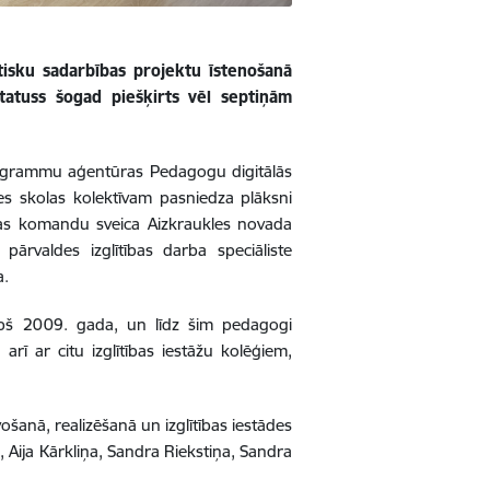
tisku sadarbības projektu īstenošanā
tatuss šogad piešķirts vēl septiņām
rogrammu aģentūras Pedagogu digitālās
es skolas kolektīvam pasniedza plāksni
olas komandu sveica Aizkraukles novada
pārvaldes izglītības darba speciāliste
a.
opš 2009. gada, un līdz šim pedagogi
arī ar citu izglītības iestāžu kolēģiem,
ošanā, realizēšanā un izglītības iestādes
Aija Kārkliņa, Sandra Riekstiņa, Sandra