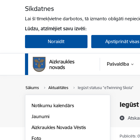
Pāriet uz lapas saturu
Sīkdatnes
Lai šī tīmekļvietne darbotos, tā izmanto obligāti nepiec
Lūdzu, atzīmējiet savu izvēli:
Noraidīt
Apstiprināt visas
Pašvaldība
Sākums
Aktualitātes
Iegūst statusu "eTwinning Skola"
Iegūst
Notikumu kalendārs
Jaunumi
Atska
Aizkraukles Novada Vēstis
Publicēts: 
Foto