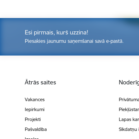
Esi pirmais, kurš uzzina!
Piesakies jaunumu saņemšanai savā e-pastā.
Kājene
Ātrās saites
Noderīg
Vakances
Privātuma
Iepirkumi
Piekļūsta
Projekti
Lapas kar
Pašvaldība
Sīkdatņu 