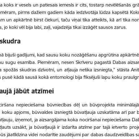
a koks ir vesels un patiesais iemesls ir cits, tostarp nevēlēšanās gr
emēram, pirms dažiem gadiem kāda iedzīvotāja lūdza kapsētā Kokn
m un apkārtnē birst čiekuri, taču viņai tika atteikts, kā arī tika no
s, jo koki vēl bija labi, zaļi, vajadzēja tikai izzāģēt sausos zarus.
 skudra
bā bijuši gadījumi, kad sausu koku nozāģēšanu apgrūtina apkārtnē 
iņu sugu esamība. Piemēram, nesen Skrīveru pagastā Dabas aizsa
a spožās skudras dzīvotni, un atļauja netika izsniegta,” stāsta A
 pusē kādā sausā kokā entomologi bija fiksējuši lapu koku praulg
aujā jābūt atzīmei
iršana nepieciešama būvniecības dēļ un būvprojekta minimālajā s
 koku apjoms, būvvaldes izsniegtā būvatļauja uzskatāma arī par
atļauju, izņemot, ja aizsargājama koka nociršanai nepieciešama Da
tļauts uzsākt, ja būvatļaujā ir izdarīta atzīme par tajā ietverto pr
būs jāatlīdzina videi nodarītie zaudējumi par dabas daudzveidības