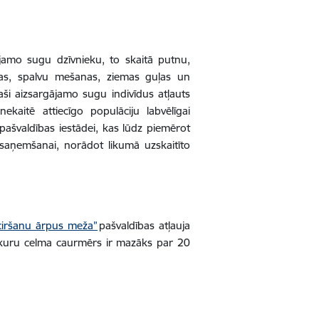
ājamo sugu dzīvnieku, to skaitā putnu,
anas, spalvu mešanas, ziemas guļas un
aši aizsargājamo sugu indivīdus atļauts
aitē attiecīgo populāciju labvēlīgai
i pašvaldības iestādei, kas lūdz piemērot
saņemšanai, norādot likumā uzskaitīto
ciršanu ārpus meža”
pašvaldības atļauja
i, kuru celma caurmērs ir mazāks par 20