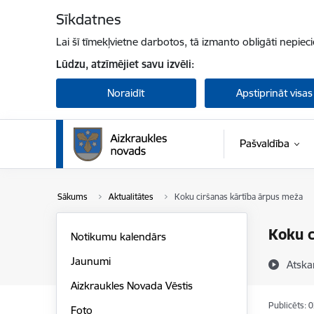
Pāriet uz lapas saturu
Sīkdatnes
Lai šī tīmekļvietne darbotos, tā izmanto obligāti nepiec
Lūdzu, atzīmējiet savu izvēli:
Noraidīt
Apstiprināt visas
Pašvaldība
Sākums
Aktualitātes
Koku ciršanas kārtība ārpus meža
Koku c
Notikumu kalendārs
Jaunumi
Atska
Aizkraukles Novada Vēstis
Publicēts: 
Foto