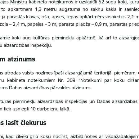
ajos Ministru kabineta noteikumos ir uzskaitīti 52 sugu koki, kur
ja to apkārtmērs 1,3 metru augstumā no sakņu kakla ir sasniedz
, ja parastās kļavas, oša, apses, liepas apkārtmērs sasniedzis 2,1
zola – 2,4 m, papeles – 3 m, parastā pīlādža – 0,9 m, parastās pri
amie koki aug kultūras pieminekļu apkārtnē, kā arī to aizsargjosl
u aizsardzības inspekciju.
em atzinums
s atrodas valsts nozīmes īpaši aizsargājamā teritorijā, piemēram,
tru kabineta noteikumiem Nr. 309 “Noteikumi par koku cirš
ams Dabas aizsardzības pārvaldes atzinums.
ltūras pieminekļu aizsardzības inspekcijas un Dabas aizsardzības 
 tiek izsniegti 10 darbdienu laikā.
s lasīt čiekurus
mi, kad cilvēki grib koku nocirst, aizbildinoties ar visdažādākaj