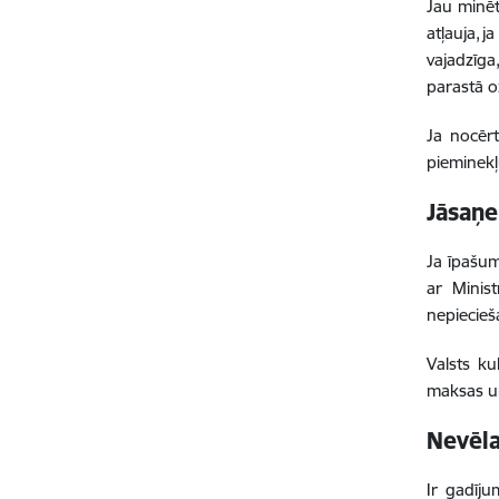
Jau minēt
atļauja, 
vajadzīga
parastā o
Ja nocērt
pieminekļ
Jāsaņ
Ja īpašum
ar Minis
nepiecieš
Valsts ku
maksas un
Nevēla
Ir gadīju