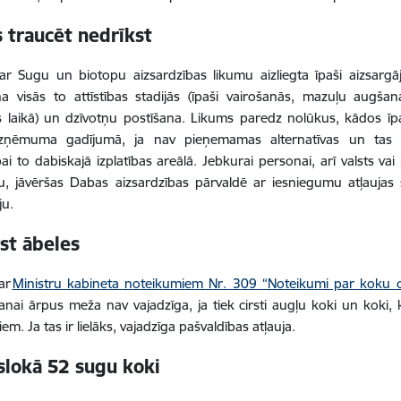
 traucēt nedrīkst
ar Sugu un biotopu aizsardzības likumu aizliegta īpaši aizsarg
na visās to attīstības stadijās (īpaši vairošanās, mazuļu augš
s laikā) un dzīvotņu postīšana. Likums paredz nolūkus, kādos īp
izņēmuma gadījumā, ja nav pieņemamas alternatīvas un tas nek
bai to dabiskajā izplatības areālā. Jebkurai personai, arī valsts va
, jāvēršas Dabas aizsardzības pārvaldē ar iesniegumu atļaujas 
ju.
rst ābeles
ar
Ministru kabineta noteikumiem Nr. 309 “Noteikumi par koku 
anai ārpus meža nav vajadzīga, ja tiek cirsti augļu koki un kok
em. Ja tas ir lielāks, vajadzīga pašvaldības atļauja.
lokā 52 sugu koki