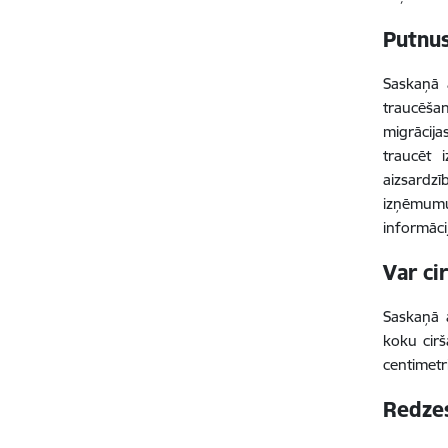
Putnus
Saskaņā 
traucēša
migrācija
traucēt 
aizsardzī
izņēmumu
informāci
Var ci
Saskaņā 
koku cirš
centimetri
Redzes