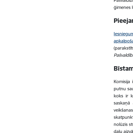
Pašvaldīb
ģimenes l
Pieeja
Iesniegu
apkalpoš
(parakstī
Pašvaldīb
Bīstam
Komisija 
putnu sau
koks ir 
saskaņā 
veikšana
skatpunkt
nolūzis s
daļu aizv