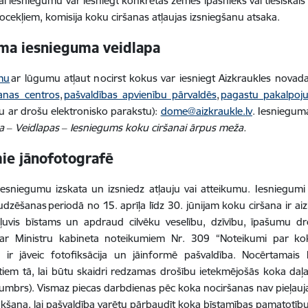
ai iesniegumu var iesniegt konkrētās zemes īpašnieks vai tiesiskais
ocekļiem, komisija koku ciršanas atļaujas izsniegšanu atsaka.
ma iesnieguma veidlapa
mu
ar lūgumu atļaut nocirst kokus var iesniegt Aizkraukles novad
anas centros
,
pašvaldības apvienību pārvaldēs
,
pagastu pakalpoj
tu ar drošu elektronisko parakstu):
dome@aizkraukle.lv
. Iesniegum
a ‒ Veidlapas ‒ Iesniegums koku ciršanai ārpus meža.
ie jānofotografē
iesniegumu izskata un izsniedz atļauju vai atteikumu. Iesniegum
dzēšanas periodā no 15. aprīļa līdz 30. jūnijam koku ciršana ir aiz
kļuvis bīstams un apdraud cilvēku veselību, dzīvību, īpašumu d
ar Ministru kabineta noteikumiem Nr. 309 “Noteikumi par k
s ir jāveic fotofiksācija un jāinformē pašvaldība. Nocērtamais
iem tā, lai būtu skaidri redzamas drošību ietekmējošās koka daļas 
tumbrs). Vismaz piecas darbdienas pēc koka nociršanas nav pieļau
ākšana, lai pašvaldība varētu pārbaudīt koka bīstamības pamatotību