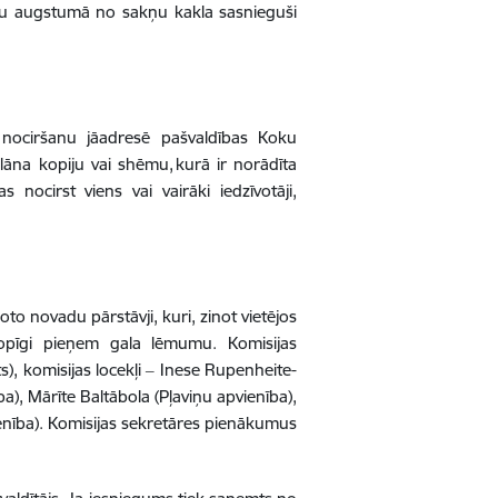
metru augstumā no sakņu kakla sasnieguši
nociršanu jāadresē pašvaldības Koku
lāna kopiju vai shēmu, kurā ir norādīta
nocirst viens vai vairāki iedzīvotāji,
oto novadu pārstāvji, kuri, zinot vietējos
kopīgi pieņem gala lēmumu. Komisijas
), komisijas locekļi ‒ Inese Rupenheite-
a), Mārīte Baltābola (Pļaviņu apvienība),
enība). Komisijas sekretāres pienākumus