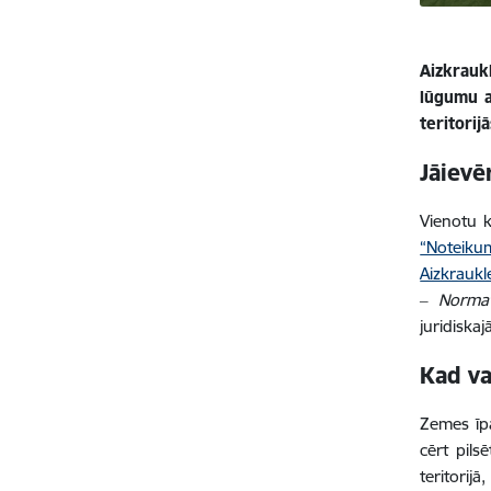
Aizkrauk
lūgumu a
teritorij
Jāievē
Vienotu 
“Noteiku
Aizkraukl
‒ Normat
juridisk
Kad va
Zemes īpa
cērt pils
teritorij