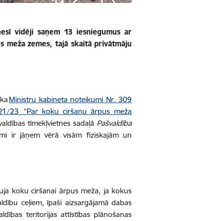
nesī vidēji saņem 13 iesniegumus ar
us meža zemes, tajā skaitā privātmāju
aka
Ministru kabineta noteikumi Nr. 309
2021/23 “Par koku ciršanu ārpus meža
švaldības tīmekļvietnes sadaļā
Pašvaldība
kumi ir jāņem vērā visām fiziskajām un
auja koku ciršanai ārpus meža, ja kokus
valdību ceļiem, īpaši aizsargājamā dabas
aldības teritorijas attīstības plānošanas