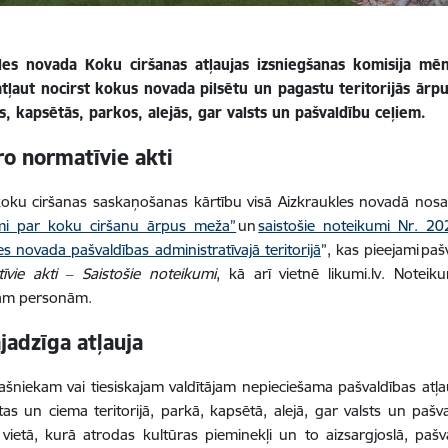
les novada Koku ciršanas atļaujas izsniegšanas komisija mē
tļaut nocirst kokus novada pilsētu un pagastu teritorijās ārp
ās, kapsētās, parkos, alejās, gar valsts un pašvaldību ceļiem.
ro normatīvie akti
koku ciršanas saskaņošanas kārtību visā Aizkraukles novadā nos
mi par koku ciršanu ārpus meža”
un
saistošie noteikumi Nr. 
es novada pašvaldības administratīvajā teritorijā
”, kas pieejami pa
īvie akti ‒ Saistošie noteikumi
, kā arī vietnē likumi.lv. Notei
ajām personām.
jadzīga atļauja
šniekam vai tiesiskajam valdītājam nepieciešama pašvaldības atļ
ētas un ciema teritorijā, parkā, kapsētā, alejā, gar valsts un paš
ā, vietā, kurā atrodas kultūras pieminekļi un to aizsargjoslā, pašv