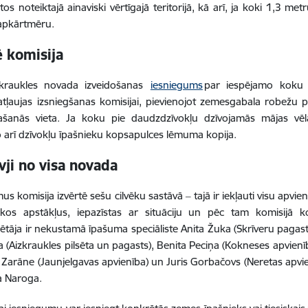
s noteiktajā ainaviski vērtīgajā teritorijā, kā arī, ja koki 1,3 
 apkārtmēru.
ē komisija
kraukles novada izveidošanas
iesniegums
par iespējamo koku 
atļaujas izsniegšanas komisijai, pievienojot zemesgabala robežu p
šanās vieta. Ja koku pie daudzdzīvokļu dzīvojamās mājas vēlas 
o arī dzīvokļu īpašnieku kopsapulces lēmuma kopija.
vji no visa novada
s komisija izvērtē sešu cilvēku sastāvā ‒ tajā ir iekļauti visu apvien
skos apstākļus, iepazīstas ar situāciju un pēc tam komisijā 
ētāja ir nekustamā īpašuma speciāliste Anita Žuka (Skrīveru pagasts
 (Aizkraukles pilsēta un pagasts), Benita Peciņa (Kokneses apvienīb
arāne (Jaunjelgavas apvienība) un Juris Gorbačovs (Neretas apvi
a Naroga.