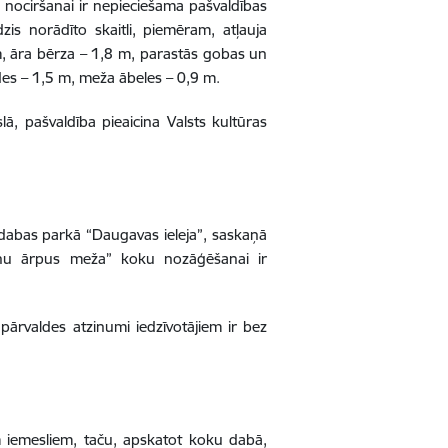
u nociršanai ir nepieciešama pašvaldības
is norādīto skaitli, piemēram, atļauja
 m, āra bērza – 1,8 m, parastās gobas un
edes – 1,5 m, meža ābeles – 0,9 m.
ā, pašvaldība pieaicina Valsts kultūras
 dabas parkā “Daugavas ieleja”, saskaņā
anu ārpus meža” koku nozāģēšanai ir
pārvaldes atzinumi iedzīvotājiem ir bez
iem iemesliem, taču, apskatot koku dabā,