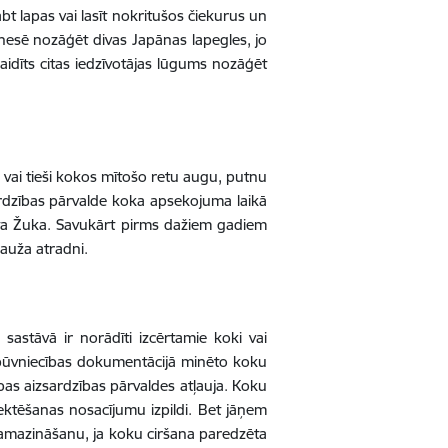
ābt lapas vai lasīt nokritušos čiekurus un
esē nozāģēt divas Japānas lapegles, jo
raidīts citas iedzīvotājas lūgums nozāģēt
vai tieši kokos mītošo retu augu, putnu
rdzības pārvalde koka apsekojuma laikā
nita Žuka. Savukārt pirms dažiem gadiem
rauža atradni.
astāvā ir norādīti izcērtamie koki vai
 būvniecības dokumentācijā minēto koku
bas aizsardzības pārvaldes atļauja. Koku
ojektēšanas nosacījumu izpildi. Bet jāņem
 samazināšanu, ja koku ciršana paredzēta