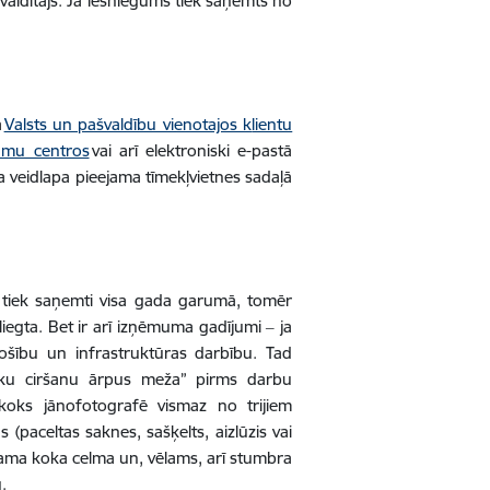
 valdītājs. Ja iesniegums tiek saņemts no
a
Valsts un pašvaldību vienotajos k
lientu
umu centros
vai arī elektroniski e-pastā
a veidlapa pieejama tīmekļvietnes sadaļā
i tiek saņemti visa gada garumā, tomēr
liegta. Bet ir arī izņēmuma gadījumi ‒ ja
rošību un infrastruktūras darbību. Tad
oku ciršanu ārpus meža” pirms darbu
 koks jānofotografē vismaz no trijiem
(paceltas saknes, sašķelts, aizlūzis vai
jama koka celma un, vēlams, arī stumbra
.