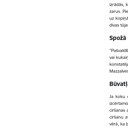
izrādās, k
zarus. Pi
uz kopiņā
divas tūja
Spožā
“Pašvaldī
vai kuka
konstatēj
Mazzalves
Būvatļ
Ja koku c
izcērtamo
ciršanas 
ciršanu a
vērā, ka 