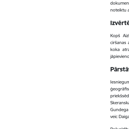
dokumento
noteiktu
Izvērt
Kopš Aiz
ciršanas 
koka atra
jāpievien
Pārstā
Iesniegumu
ģeogrāfi
priekšsēd
Skeranska
Gundega Z
veic Daig