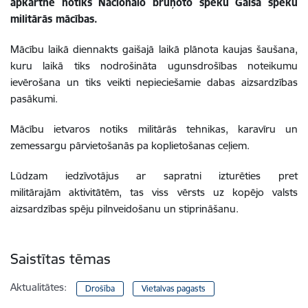
apkārtnē notiks Nacionālo bruņoto spēku Gaisa spēku
militārās mācības.
Mācību laikā diennakts gaišajā laikā plānota kaujas šaušana,
kuru laikā tiks nodrošināta ugunsdrošības noteikumu
ievērošana un tiks veikti nepieciešamie dabas aizsardzības
pasākumi.
Mācību ietvaros notiks militārās tehnikas, karavīru un
zemessargu pārvietošanās pa koplietošanas ceļiem.
Lūdzam iedzīvotājus ar sapratni izturēties pret
militārajām aktivitātēm, tas viss vērsts uz kopējo valsts
aizsardzības spēju pilnveidošanu un stiprināšanu.
Saistītas tēmas
Aktualitātes:
Drošība
Vietalvas pagasts