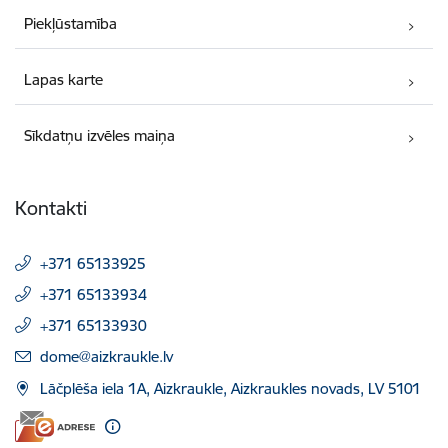
Piekļūstamība
Lapas karte
Sīkdatņu izvēles maiņa
Kontakti
+371 65133925
+371 65133934
+371 65133930
E-pasts:
dome@aizkraukle.lv
Lāčplēša iela 1A, Aizkraukle, Aizkraukles novads, LV 5101