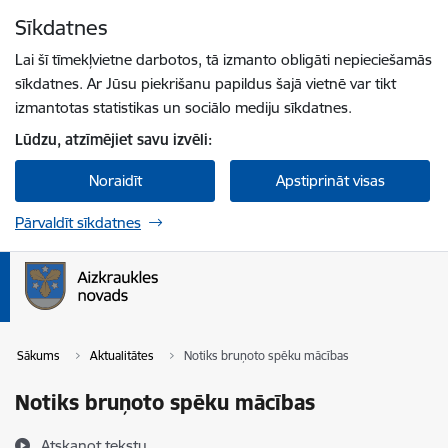
Pāriet uz lapas saturu
Sīkdatnes
Spied
lai meklētu
Enter
Lai šī tīmekļvietne darbotos, tā izmanto obligāti nepieciešamās
sīkdatnes. Ar Jūsu piekrišanu papildus šajā vietnē var tikt
izmantotas statistikas un sociālo mediju sīkdatnes.
Lūdzu, atzīmējiet savu izvēli:
Noraidīt
Apstiprināt visas
Pārvaldīt sīkdatnes
Sākums
Aktualitātes
Notiks bruņoto spēku mācības
Notiks bruņoto spēku mācības
Atskaņot tekstu