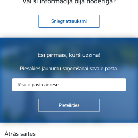
Vai šī informācija bija noderīga?
Sniegt atsauksmi
Esi pirmais, kurš uzzina!
Piesakies jaunumu saņemšanai savā e-pastā.
Kājene
Ātrās saites