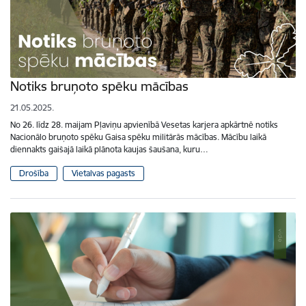
Notiks bruņoto spēku mācības
21.05.2025.
No 26. līdz 28. maijam Pļaviņu apvienībā Vesetas karjera apkārtnē notiks
Nacionālo bruņoto spēku Gaisa spēku militārās mācības. Mācību laikā
diennakts gaišajā laikā plānota kaujas šaušana, kuru…
Drošība
Vietalvas pagasts