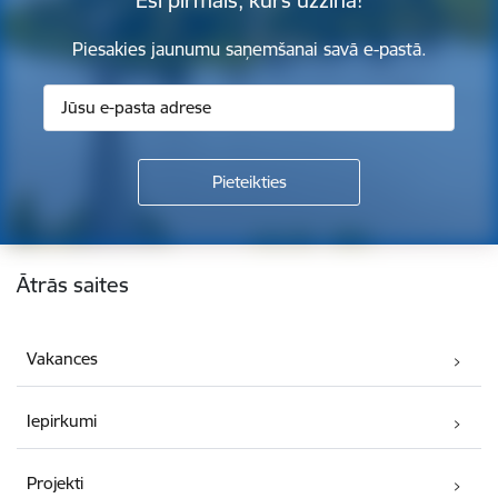
Piesakies jaunumu saņemšanai savā e-pastā.
Kājene
Ātrās saites
Vakances
Iepirkumi
Projekti