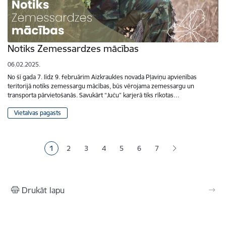
Notiks Zemessardzes mācības
06.02.2025.
No šī gada 7. līdz 9. februārim Aizkraukles novada Pļaviņu apvienības
teritorijā notiks zemessargu mācības, būs vērojama zemessargu un
transporta pārvietošanās. Savukārt “Juču” karjerā tiks rīkotas…
Vietalvas pagasts
Lapošana
1
2
3
4
5
6
7
Pašreizējā lapa
Lapa
Lapa
Lapa
Lapa
Lapa
Drukāt lapu