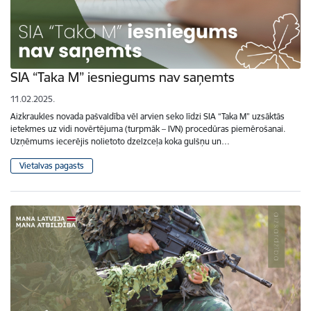
SIA “Taka M” iesniegums nav saņemts
11.02.2025.
Aizkraukles novada pašvaldība vēl arvien seko līdzi SIA “Taka M” uzsāktās
ietekmes uz vidi novērtējuma (turpmāk – IVN) procedūras piemērošanai.
Uzņēmums iecerējis nolietoto dzelzceļa koka gulšņu un…
Vietalvas pagasts