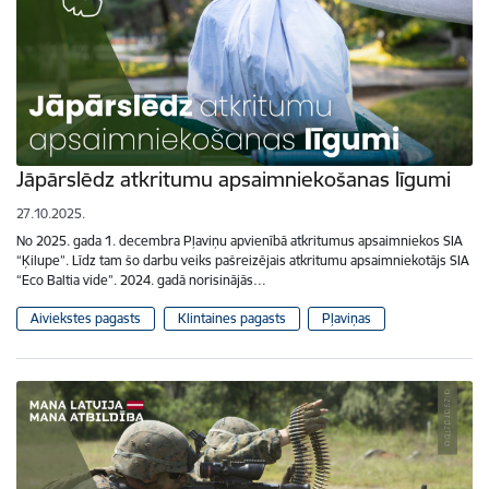
Jāpārslēdz atkritumu apsaimniekošanas līgumi
27.10.2025.
No 2025. gada 1. decembra Pļaviņu apvienībā atkritumus apsaimniekos SIA
“Ķilupe”. Līdz tam šo darbu veiks pašreizējais atkritumu apsaimniekotājs SIA
“Eco Baltia vide”. 2024. gadā norisinājās…
Aiviekstes pagasts
Klintaines pagasts
Pļaviņas