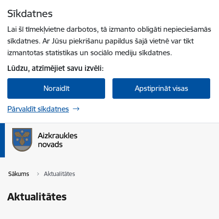
Pāriet uz lapas saturu
Sīkdatnes
Spied
lai meklētu
Enter
Lai šī tīmekļvietne darbotos, tā izmanto obligāti nepieciešamās
sīkdatnes. Ar Jūsu piekrišanu papildus šajā vietnē var tikt
izmantotas statistikas un sociālo mediju sīkdatnes.
Lūdzu, atzīmējiet savu izvēli:
Noraidīt
Apstiprināt visas
Pārvaldīt sīkdatnes
Sākums
Aktualitātes
Aktualitātes