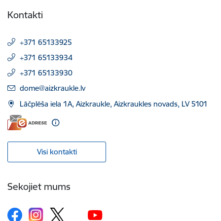
Kontakti
+371 65133925
+371 65133934
+371 65133930
E-pasts:
dome@aizkraukle.lv
Lāčplēša iela 1A, Aizkraukle, Aizkraukles novads, LV 5101
Visi kontakti
Sekojiet mums