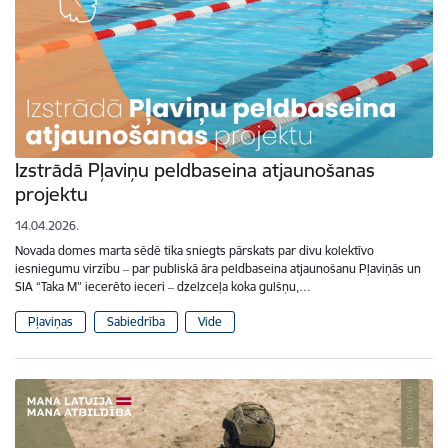
Izstrādā Pļaviņu peldbaseina atjaunošanas
projektu
14.04.2026.
Novada domes marta sēdē tika sniegts pārskats par divu kolektīvo
iesniegumu virzību ‒ par publiskā āra peldbaseina atjaunošanu Pļaviņās un
SIA “Taka M” iecerēto ieceri ‒ dzelzceļa koka gulšņu,…
Pļaviņas
Sabiedrība
Vide