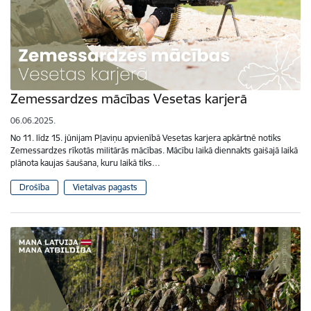
Zemessardzes mācības Vesetas karjerā
06.06.2025.
No 11. līdz 15. jūnijam Pļaviņu apvienībā Vesetas karjera apkārtnē notiks
Zemessardzes rīkotās militārās mācības. Mācību laikā diennakts gaišajā laikā
plānota kaujas šaušana, kuru laikā tiks…
Drošība
Vietalvas pagasts