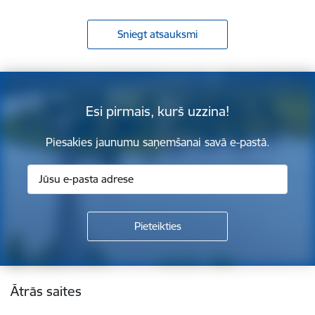
Sniegt atsauksmi
Esi pirmais, kurš uzzina!
Piesakies jaunumu saņemšanai savā e-pastā.
Kājene
Ātrās saites