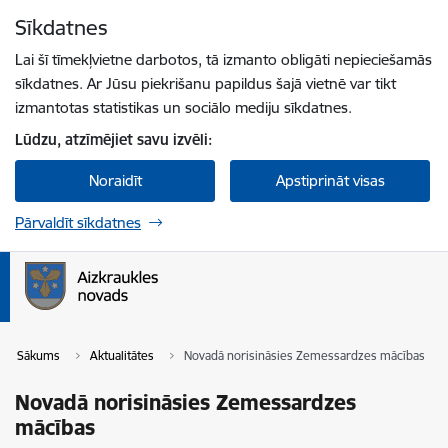
Pāriet uz lapas saturu
Sīkdatnes
Spied
lai meklētu
Enter
Lai šī tīmekļvietne darbotos, tā izmanto obligāti nepieciešamās
sīkdatnes. Ar Jūsu piekrišanu papildus šajā vietnē var tikt
izmantotas statistikas un sociālo mediju sīkdatnes.
Lūdzu, atzīmējiet savu izvēli:
Noraidīt
Apstiprināt visas
Pārvaldīt sīkdatnes
Sākums
Aktualitātes
Novadā norisināsies Zemessardzes mācības
Novadā norisināsies Zemessardzes
mācības