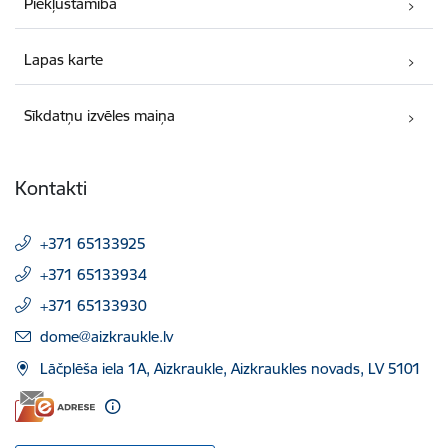
Piekļūstamība
Lapas karte
Sīkdatņu izvēles maiņa
Kontakti
+371 65133925
+371 65133934
+371 65133930
E-pasts:
dome@aizkraukle.lv
Lāčplēša iela 1A, Aizkraukle, Aizkraukles novads, LV 5101