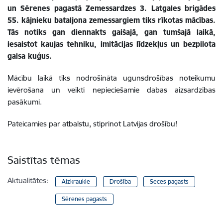
un Sērenes pagastā Zemessardzes 3. Latgales brigādes
55. kājnieku bataljona zemessargiem tiks rīkotas mācības.
Tās notiks gan diennakts gaišajā, gan tumšajā laikā,
iesaistot kaujas tehniku, imitācijas līdzekļus un bezpilota
gaisa kuģus.
Mācību laikā tiks nodrošināta ugunsdrošības noteikumu
ievērošana un veikti nepieciešamie dabas aizsardzības
pasākumi.
Pateicamies par atbalstu, stiprinot Latvijas drošību!
Saistītas tēmas
Aktualitātes:
Aizkraukle
Drošība
Seces pagasts
Sērenes pagasts