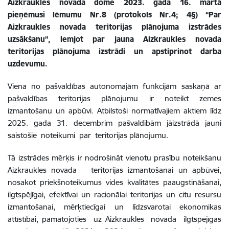
Aizkraukles novada dome 2023. gada 16. martā
pieņēmusi lēmumu Nr.8 (protokols Nr.4; 4§) “
Par
Aizkraukles novada teritorijas plānojuma izstrādes
uzsākšanu
”, lemjot par jauna Aizkraukles novada
teritorijas plānojuma izstrādi un apstiprinot darba
uzdevumu.
Viena no pašvaldības autonomajām funkcijām saskaņā ar
pašvaldības teritorijas plānojumu ir noteikt zemes
izmantošanu un apbūvi. Atbilstoši normatīvajiem aktiem līdz
2025. gada 31. decembrim pašvaldībām jāizstrādā jauni
saistošie noteikumi par teritorijas plānojumu.
Tā izstrādes mērķis ir nodrošināt vienotu prasību noteikšanu
Aizkraukles novada teritorijas izmantošanai un apbūvei,
nosakot priekšnoteikumus vides kvalitātes paaugstināšanai,
ilgtspējīgai, efektīvai un racionālai teritorijas un citu resursu
izmantošanai, mērķtiecīgai un līdzsvarotai ekonomikas
attīstībai, pamatojoties uz Aizkraukles novada ilgtspējīgas