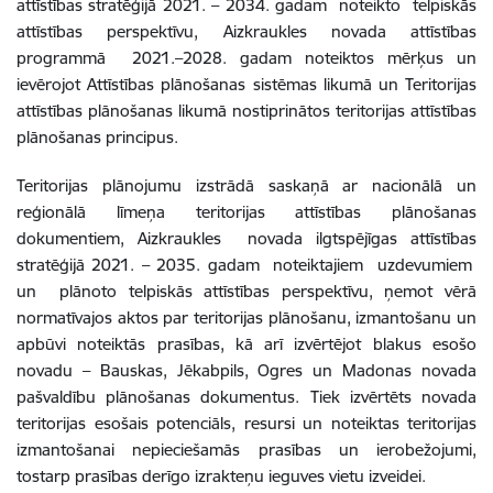
attīstības stratēģijā 2021. – 2034. gadam noteikto telpiskās
attīstības perspektīvu, Aizkraukles novada attīstības
programmā 2021.–2028. gadam noteiktos mērķus un
ievērojot Attīstības plānošanas sistēmas likumā un Teritorijas
attīstības plānošanas likumā nostiprinātos teritorijas attīstības
plānošanas principus.
Teritorijas plānojumu izstrādā saskaņā ar nacionālā un
reģionālā līmeņa teritorijas attīstības plānošanas
dokumentiem, Aizkraukles novada ilgtspējīgas attīstības
stratēģijā 2021. – 2035. gadam noteiktajiem uzdevumiem
un plānoto telpiskās attīstības perspektīvu, ņemot vērā
normatīvajos aktos par teritorijas plānošanu, izmantošanu un
apbūvi noteiktās prasības, kā arī izvērtējot blakus esošo
novadu – Bauskas, Jēkabpils, Ogres un Madonas novada
pašvaldību plānošanas dokumentus. Tiek izvērtēts novada
teritorijas esošais potenciāls, resursi un noteiktas teritorijas
izmantošanai nepieciešamās prasības un ierobežojumi,
tostarp prasības derīgo izrakteņu ieguves vietu izveidei.