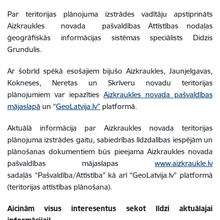
Par teritorijas plānojuma izstrādes vadītāju apstiprināts
Aizkraukles novada pašvaldības Attīstības nodaļas
ģeogrāfiskās informācijas sistēmas speciālists Didzis
Grundulis.
Ar šobrīd spēkā esošajiem bijušo Aizkraukles, Jaunjelgavas,
Kokneses, Neretas un Skrīveru novadu teritorijas
plānojumiem var iepazīties
Aizkraukles novada pašvaldības
mājaslapā
un “
GeoLatvija.lv”
platformā.
Aktuālā informācija par Aizkraukles novada teritorijas
plānojuma izstrādes gaitu, sabiedrības līdzdalības iespējām un
plānošanas dokumentiem būs pieejama Aizkraukles novada
pašvaldības mājaslapas
www.aizkraukle.lv
sadaļās “Pašvaldība/
Attīstība”
kā arī “GeoLatvija.lv” platformā
(teritorijas attīstības plānošana).
Aicinām visus interesentus sekot līdzi aktuālajai