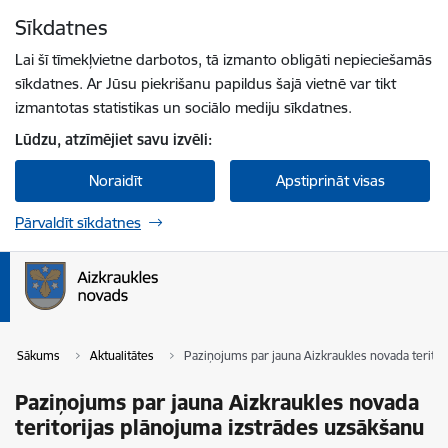
Pāriet uz lapas saturu
Sīkdatnes
Spied
lai meklētu
Enter
Lai šī tīmekļvietne darbotos, tā izmanto obligāti nepieciešamās
sīkdatnes. Ar Jūsu piekrišanu papildus šajā vietnē var tikt
izmantotas statistikas un sociālo mediju sīkdatnes.
Lūdzu, atzīmējiet savu izvēli:
Noraidīt
Apstiprināt visas
Pārvaldīt sīkdatnes
Sākums
Aktualitātes
Paziņojums par jauna Aizkraukles novada teritor
Paziņojums par jauna Aizkraukles novada
teritorijas plānojuma izstrādes uzsākšanu