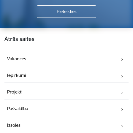
Kājene
Ātrās saites
Vakances
Iepirkumi
Projekti
Pašvaldība
Izsoles