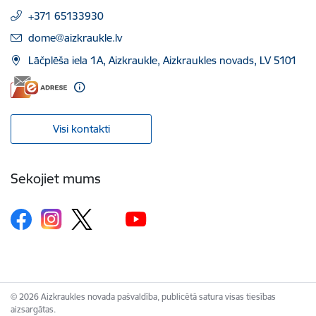
+371 65133930
E-pasts:
dome@aizkraukle.lv
Lāčplēša iela 1A, Aizkraukle, Aizkraukles novads, LV 5101
Visi kontakti
Sekojiet mums
© 2026 Aizkraukles novada pašvaldība, publicētā satura visas tiesības
aizsargātas.